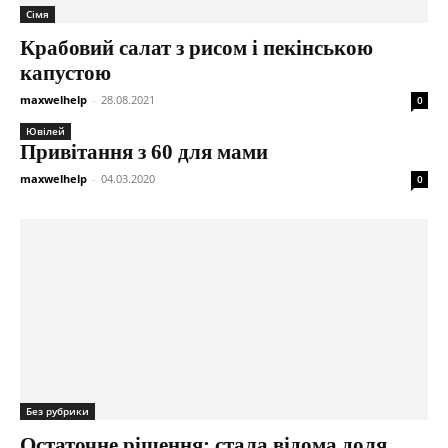
Сімя
Крабовий салат з рисом і пекінською
капустою
maxwelhelp
-
28.08.2021
0
Ювілей
Привітання з 60 для мами
maxwelhelp
-
04.03.2020
0
Без рубрики
Остаточне рішення: стала відома доля