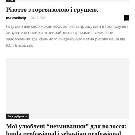
Різотто з горгонзолою і грушею.
maxwelhelp
-
28.12.2021
0
Готувати для своїх коханих-дорогих, запрошувати в гості друзів і
дивувати їх новими незвичайними стравами - величезне
задоволення. Ідеї смачного сніданку Ароматна рисова каша від
Юлії Висоцької
Без рубрики
Мої улюблені “незмивашки” для волосся:
londa professional і sebastian professional