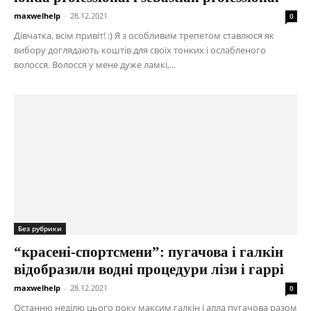
maxwelhelp
-
28.12.2021
0
Дівчатка, всім привіт! :) Я з особливим трепетом ставлюся як
вибору доглядають коштів для своїх тонких і ослабленого
волосся. Волосся у мене дуже ламкі,...
Без рубрики
“красені-спортсмени”: пугачова і галкін
відобразили водні процедури лізи і гаррі
maxwelhelp
-
28.12.2021
0
Останню неділю цього року максим галкін і алла пугачова разом