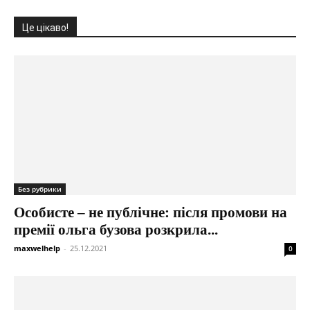
Це цікаво!
Без рубрики
Особисте – не публічне: після промови на
премії ольга бузова розкрила...
maxwelhelp
-
25.12.2021
0