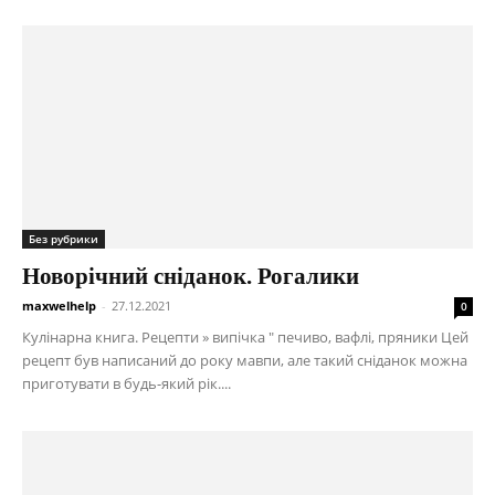
Без рубрики
Новорічний сніданок. Рогалики
maxwelhelp
-
27.12.2021
0
Кулінарна книга. Рецепти » випічка " печиво, вафлі, пряники Цей
рецепт був написаний до року мавпи, але такий сніданок можна
приготувати в будь-який рік....