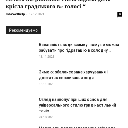
крісла градського в» голосі “
maxwelhelp
-
17.12.2021
0
Рекомендуемо
Важливість води взимку: чому не можна
забувати про гідратацію в холодну...
13.11.2025
Зимою: збалансоване харчування і
достатнє споживання води
13.11.2025
Огляд найпопулярніших основ для
універсального стилю гри в настільний
теніс
24.10.2025