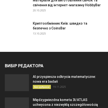
Матеріали для виготовлення свічок та
свічення від інтернет-магазину HobbyBar
20.10.2025
Криптообмінник Київ: швидко та
безпечно з CoinsBar
13.10.2025
ВИБІР РЕДАКТОРА
AI przyspiesza odkrycia matematyczne:
nowa era badań
19.11.2025
Без рубрики
Międzygwiezdna kometa 3I/ATLAS
uchwycona z niezwykłą szczegółowością