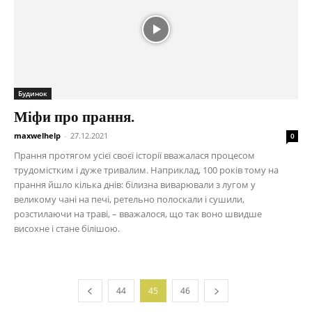
Будинок
Міфи про прання.
maxwelhelp
-
27.12.2021
0
Прання протягом усієї своєї історії вважалася процесом
трудомістким і дуже тривалим. Наприклад, 100 років тому на
прання йшло кілька днів: білизна виварювали з лугом у
великому чані на печі, ретельно полоскали і сушили,
розстилаючи на траві, – вважалося, що так воно швидше
висохне і стане білішою.
44
45
46