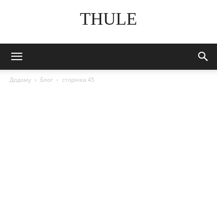
THULE
Додому
Блог
сторінка 45