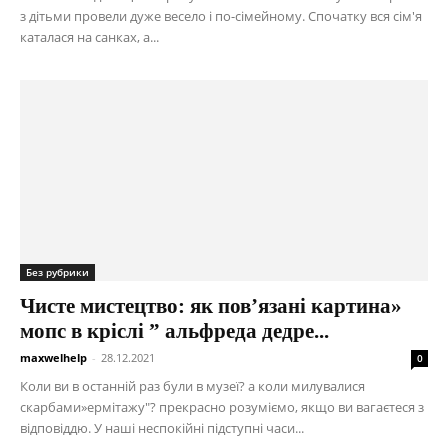
з дітьми провели дуже весело і по-сімейному. Спочатку вся сім'я
каталася на санках, а...
Без рубрики
Чисте мистецтво: як пов’язані картина»
мопс в кріслі ” альфреда дедре...
maxwelhelp
-
28.12.2021
0
Коли ви в останній раз були в музеї? а коли милувалися
скарбами»ермітажу"? прекрасно розуміємо, якщо ви вагаєтеся з
відповіддю. У наші неспокійні підступні часи...