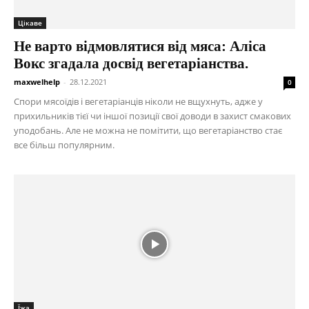
Цікаве
Не варто відмовлятися від мяса: Аліса
Вокс згадала досвід вегетаріанства.
maxwelhelp
-
28.12.2021
0
Спори мясоїдів і вегетаріанців ніколи не вщухнуть, адже у
прихильників тієї чи іншої позиції свої доводи в захист смакових
уподобань. Але не можна не помітити, що вегетаріанство стає
все більш популярним.
Їжа