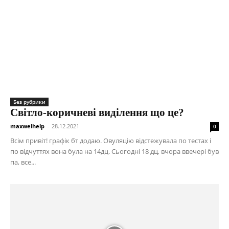
Без рубрики
Світло-коричневі виділення що це?
maxwelhelp
-
28.12.2021
0
Всім привіт! графік бт додаю. Овуляцію відстежувала по тестах і
по відчуттях вона була на 14дц. Сьогодні 18 дц, вчора ввечері був
па, все...