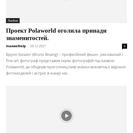
Любов
Проект Polaworld оголила принади
знаменитостей.
maxwelhelp
-
28.12.2021
0
Бруно Бизанг (Bruno Bisang) – професійний фешн-, рекламний і
fine-art фотограф представив серію фотографій під назвою
Polaworld, де обєднав приголомшливі знімки всесвітньо відомих
фотомоделей і актрис в жанрі ню.