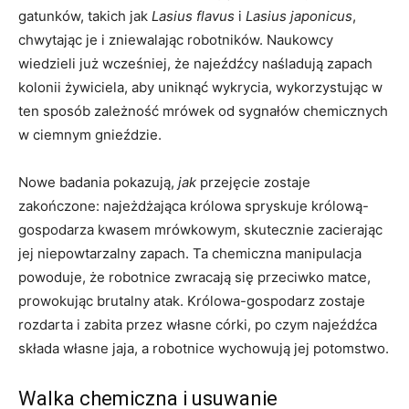
gatunków, takich jak
Lasius flavus
i
Lasius japonicus
,
chwytając je i zniewalając robotników. Naukowcy
wiedzieli już wcześniej, że najeźdźcy naśladują zapach
kolonii żywiciela, aby uniknąć wykrycia, wykorzystując w
ten sposób zależność mrówek od sygnałów chemicznych
w ciemnym gnieździe.
Nowe badania pokazują,
jak
przejęcie zostaje
zakończone: najeżdżająca królowa spryskuje królową-
gospodarza kwasem mrówkowym, skutecznie zacierając
jej niepowtarzalny zapach. Ta chemiczna manipulacja
powoduje, że robotnice zwracają się przeciwko matce,
prowokując brutalny atak. Królowa-gospodarz zostaje
rozdarta i zabita przez własne córki, po czym najeźdźca
składa własne jaja, a robotnice wychowują jej potomstwo.
Walka chemiczna i usuwanie