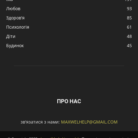
Любов
93
Здоров'я
85
Психологія
61
Діти
48
Будинок
45
ПРО НАС
зв'язатися з нами:
MAXWELHELP@GMAIL.COM