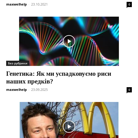
maxwelhelp
-
23.10.2021
0
Без рубрики
Генетика: Як ми успадковуємо риси
наших предків?
maxwelhelp
-
23.09.2025
0