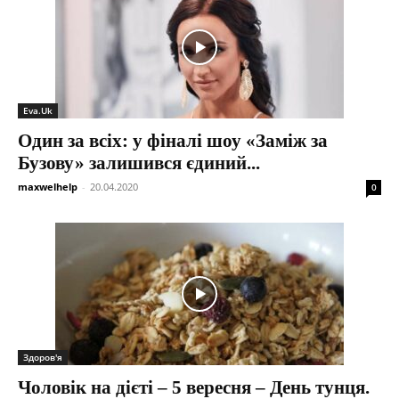
Eva.Uk
Один за всіх: у фіналі шоу «Заміж за
Бузову» залишився єдиний...
maxwelhelp
-
20.04.2020
0
Здоров'я
Чоловік на дієті – 5 вересня – День тунця.