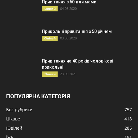
Привітання з 60 для мами
04.03.2020
Ювілей
Прикольні привітання з 50 річчям
03.03.2020
Ювілей
Привітання на 40 років чоловікові
прикольні
23.09.2021
Ювілей
ПОПУЛЯРНА КАТЕГОРІЯ
Без рубрики
757
Цікаве
418
Ювілей
285
Їжа
191