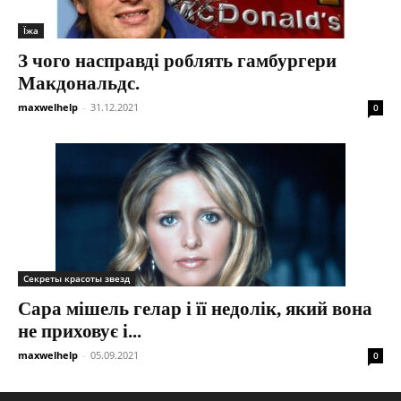
Їжа
З чого насправді роблять гамбургери
Макдональдс.
maxwelhelp
-
31.12.2021
0
Секреты красоты звезд
Сара мішель гелар і її недолік, який вона
не приховує і...
maxwelhelp
-
05.09.2021
0