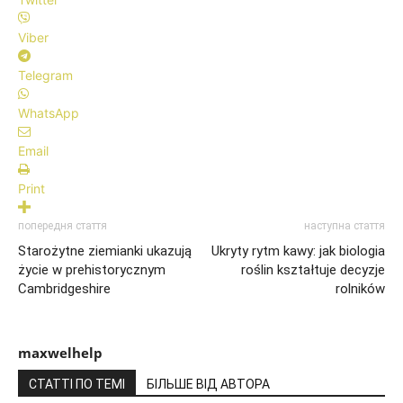
Viber
Telegram
WhatsApp
Email
Print
попередня стаття
наступна стаття
Starożytne ziemianki ukazują
Ukryty rytm kawy: jak biologia
życie w prehistorycznym
roślin kształtuje decyzje
Cambridgeshire
rolników
maxwelhelp
СТАТТІ ПО ТЕМІ
БІЛЬШЕ ВІД АВТОРА