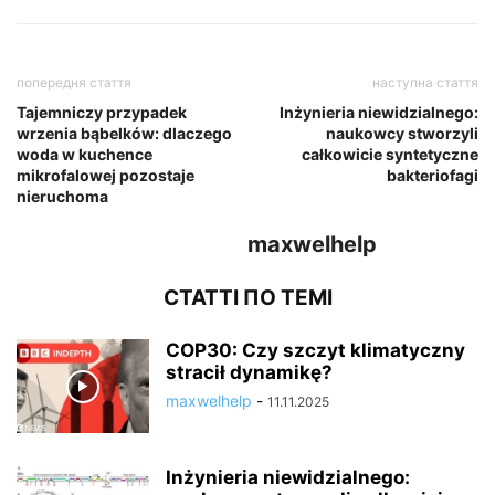
попередня стаття
наступна стаття
Tajemniczy przypadek
Inżynieria niewidzialnego:
wrzenia bąbelków: dlaczego
naukowcy stworzyli
woda w kuchence
całkowicie syntetyczne
mikrofalowej pozostaje
bakteriofagi
nieruchoma
maxwelhelp
СТАТТІ ПО ТЕМІ
COP30: Czy szczyt klimatyczny
stracił dynamikę?
maxwelhelp
-
11.11.2025
Inżynieria niewidzialnego: