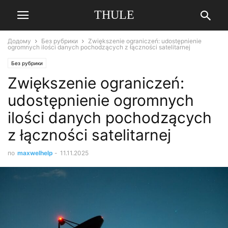
THULE
Додому
Без рубрики
Zwiększenie ograniczeń: udostępnienie
ogromnych ilości danych pochodzących z łączności satelitarnej
Без рубрики
Zwiększenie ograniczeń:
udostępnienie ogromnych
ilości danych pochodzących
z łączności satelitarnej
по
maxwelhelp
-
11.11.2025