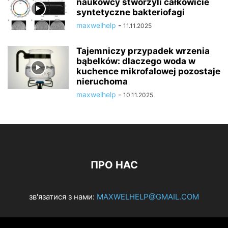
naukowcy stworzyli całkowicie
syntetyczne bakteriofagi
maxwelhelp
-
11.11.2025
Tajemniczy przypadek wrzenia
bąbelków: dlaczego woda w
kuchence mikrofalowej pozostaje
nieruchoma
maxwelhelp
-
10.11.2025
ПРО НАС
зв'язатися з нами:
MAXWELHELP@GMAIL.COM