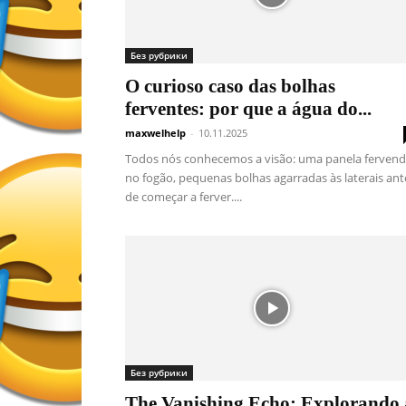
Без рубрики
O curioso caso das bolhas
ferventes: por que a água do...
maxwelhelp
-
10.11.2025
Todos nós conhecemos a visão: uma panela ferven
no fogão, pequenas bolhas agarradas às laterais ant
de começar a ferver....
Без рубрики
The Vanishing Echo: Explorando 