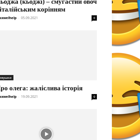
ьоджа (кьоджі) – смугастий овоч
 італійським корінням
xwelhelp
-
05.09.2021
0
евушки
ро олега: жаліслива історія
xwelhelp
-
19.09.2021
0