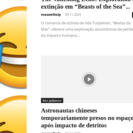
extinção em “Beasts of the Sea”...
maxwelhelp
-
09.11.2025
O romance de estreia de Iida Turpeinen, “Bestas do
Mar”, oferece uma exploração assombrosa da perda
do impacto humano...
Без рубрики
Astronautas chineses
temporariamente presos no espaç
após impacto de detritos