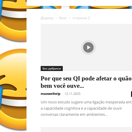
Додому
Блог
сторінка 2
Без рубрики
Por que seu QI pode afetar o quão
bem você ouve...
maxwelhelp
-
12.11.2025
Um novo estudo sugere uma ligação inesperada ent
a capacidade cognitiva e a capacidade de ouvir
conversas claramente em ambientes...