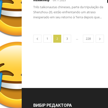
maxwelhelp
-
09.11.2025
Três taikonautas chineses, parte da tripulação da
Shenzhou-20, estão enfrentando um atraso
inesperado em seu retorno à Terra depois que...
...
1
2
3
228
ВИБІР РЕДАКТОРА