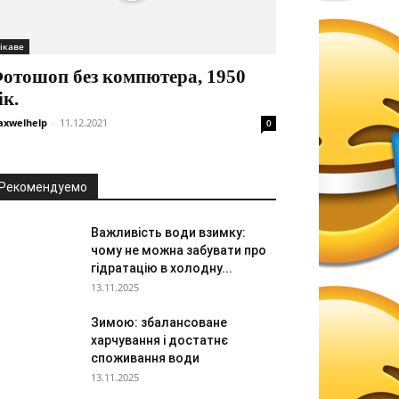
ікаве
отошоп без компютера, 1950
ік.
xwelhelp
-
11.12.2021
0
Рекомендуемо
Важливість води взимку:
чому не можна забувати про
гідратацію в холодну...
13.11.2025
Зимою: збалансоване
харчування і достатнє
споживання води
13.11.2025