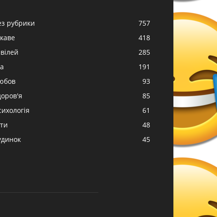
ез рубрики
757
ікаве
418
вілей
285
жа
191
юбов
93
доров'я
85
сихологія
61
іти
48
удинок
45