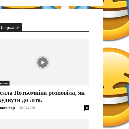
Це цікаво!
ікаве
елла Потьомкіна розповіла, як
худнути до літа.
xwelhelp
-
20.04.2020
0