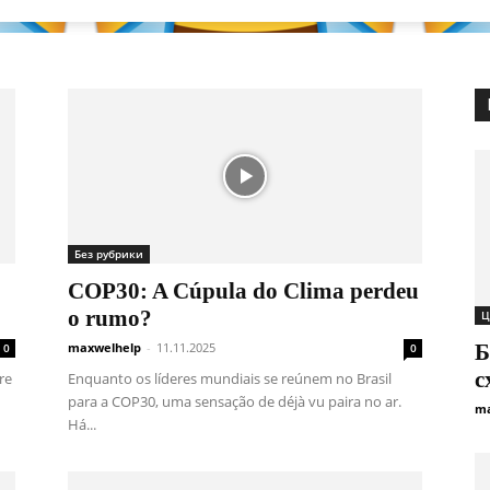
Без рубрики
COP30: A Cúpula do Clima perdeu
o rumo?
Ц
maxwelhelp
-
11.11.2025
Б
0
0
с
re
Enquanto os líderes mundiais se reúnem no Brasil
para a COP30, uma sensação de déjà vu paira no ar.
ma
Há...