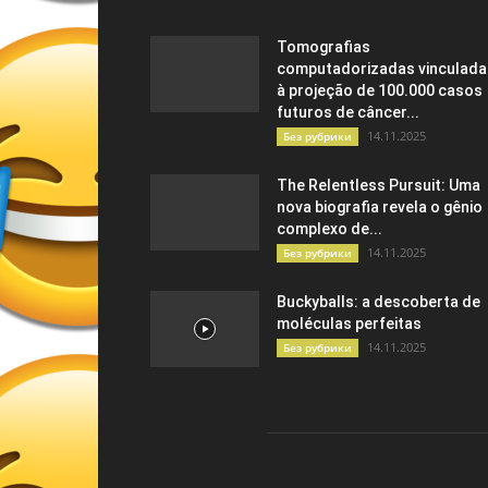
Tomografias
computadorizadas vinculada
à projeção de 100.000 casos
futuros de câncer...
14.11.2025
Без рубрики
The Relentless Pursuit: Uma
nova biografia revela o gênio
complexo de...
14.11.2025
Без рубрики
Buckyballs: a descoberta de
moléculas perfeitas
14.11.2025
Без рубрики