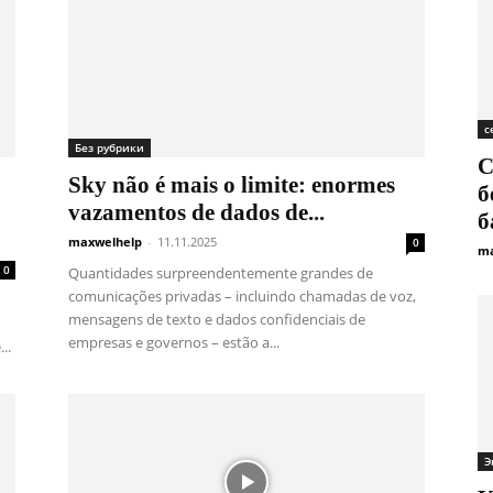
с
Без рубрики
С
Sky não é mais o limite: enormes
б
vazamentos de dados de...
б
maxwelhelp
-
11.11.2025
0
ma
0
Quantidades surpreendentemente grandes de
comunicações privadas – incluindo chamadas de voz,
mensagens de texto e dados confidenciais de
empresas e governos – estão a...
..
Э