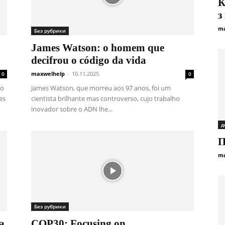
К
з
ma
Без рубрики
James Watson: o homem que
decifrou o código da vida
maxwelhelp
-
10.11.2025
0
0
do
James Watson, que morreu aos 97 anos, foi um
es
cientista brilhante mas controverso, cujo trabalho
inovador sobre o ADN lhe...
д
П
ma
Без рубрики
a
COP30: Focusing on