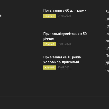
Привітання з 60 для мами
Б
s
04.03.2020
Ювілей
Ц
Ю
Ї
Прикольні привітання з 50
річчям
Л
03.03.2020
Ювілей
З
П
Привітання на 40 років
чоловікові прикольні
Д
23.09.2021
Ювілей
Б