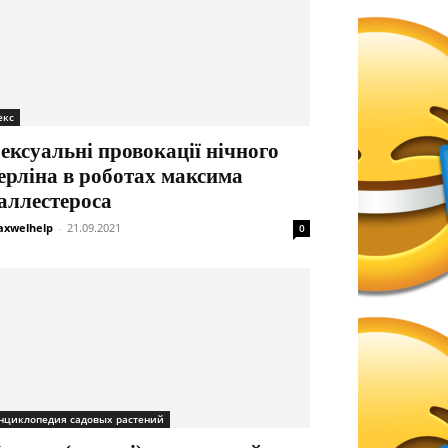
екс
ексуальні провокації нічного
ерліна в роботах максима
аллестероса
xwelhelp
-
21.09.2021
0
нциклопедия садовых растений