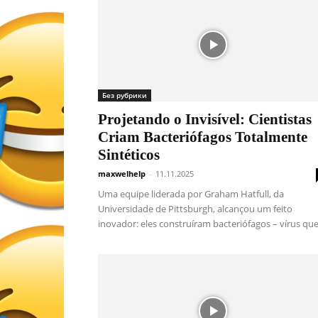
Без рубрики
Projetando o Invisível: Cientistas
Criam Bacteriófagos Totalmente
Sintéticos
maxwelhelp
-
11.11.2025
Uma equipe liderada por Graham Hatfull, da
Universidade de Pittsburgh, alcançou um feito
inovador: eles construíram bacteriófagos – vírus que.