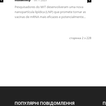
maxwelhelp
-
09.11.2025
0
0
Pesquisadores do MIT desenvolveram uma nova
nanopartícula lipídica (LNP) que promete tornar as
vacinas de mRNA mais eficazes e potencialmente...
сторінка 2 з 228
ПОПУЛЯРНІ ПОВІДОМЛЕННЯ
П