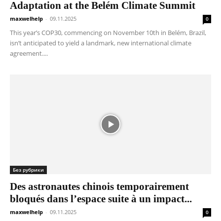
Adaptation at the Belém Climate Summit
maxwelhelp
-
09.11.2025
0
This year’s COP30, commencing on November 10th in Belém, Brazil,
isn’t anticipated to yield a landmark, new international climate
agreement....
Без рубрики
Des astronautes chinois temporairement
bloqués dans l’espace suite à un impact...
maxwelhelp
-
09.11.2025
0