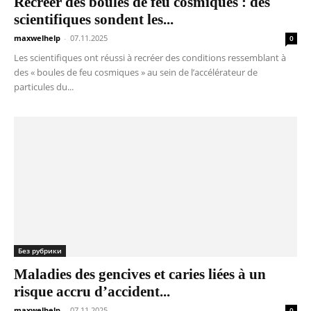
Recréer des boules de feu cosmiques : des
scientifiques sondent les...
maxwelhelp
-
07.11.2025
0
Les scientifiques ont réussi à recréer des conditions ressemblant à
des « boules de feu cosmiques » au sein de l’accélérateur de
particules du...
Без рубрики
Maladies des gencives et caries liées à un
risque accru d’accident...
maxwelhelp
-
07.11.2025
0