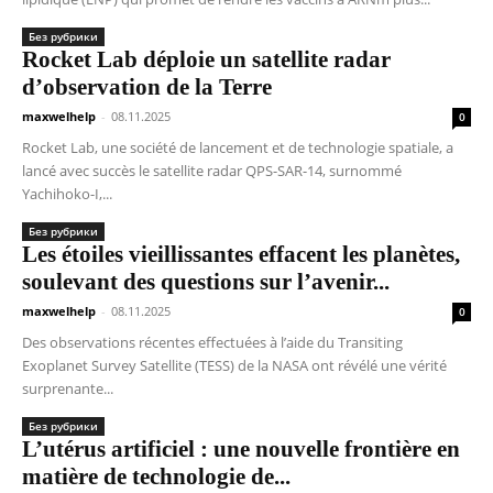
Без рубрики
Rocket Lab déploie un satellite radar
d’observation de la Terre
maxwelhelp
-
08.11.2025
0
Rocket Lab, une société de lancement et de technologie spatiale, a
lancé avec succès le satellite radar QPS-SAR-14, surnommé
Yachihoko-I,...
Без рубрики
Les étoiles vieillissantes effacent les planètes,
soulevant des questions sur l’avenir...
maxwelhelp
-
08.11.2025
0
Des observations récentes effectuées à l’aide du Transiting
Exoplanet Survey Satellite (TESS) de la NASA ont révélé une vérité
surprenante...
Без рубрики
L’utérus artificiel : une nouvelle frontière en
matière de technologie de...