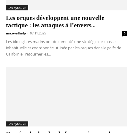
Без рубрики
Les orques développent une nouvelle
tactique : les attaques à l’envers...
maxwelhelp
-
07.11.2025
0
Les biologistes marins ont documenté une stratégie de chasse
inhabituelle et coordonnée utilisée par les orques dans le golfe de
Californie : retourner les...
Без рубрики