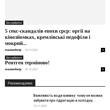
Без рубрики
5 секс-скандалів епохи срср: оргії на
кінозйомках, кремлівські педофіли і
мокрий...
maxwelhelp
-
16.12.2021
0
Без рубрики
Рентген терміново!
maxwelhelp
-
26.12.2021
0
Рекомендуемо
Важливість води взимку: чому не можна
забувати про гідратацію в холодну...
13.11.2025