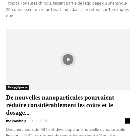
Trois taïkonautes chinois, faisant partie de l’équipage du Shenzhou-
20, connaissent un retard inattendu dans leur retour sur Terre après
que...
Без рубрики
De nouvelles nanoparticules pourraient
réduire considérablement les coûts et le
dosage...
maxwelhelp
-
09.11.2025
0
Des chercheurs du MIT ont développé une nouvelle nanoparticule
lipidique (LNP) qui promet de rendre les vaccins à ARNm plus...