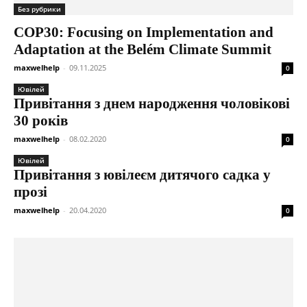
Без рубрики
COP30: Focusing on Implementation and
Adaptation at the Belém Climate Summit
maxwelhelp
-
09.11.2025
0
Ювілей
Привітання з днем народження чоловікові
30 років
maxwelhelp
-
08.02.2020
0
Ювілей
Привітання з ювілеєм дитячого садка у
прозі
maxwelhelp
-
20.04.2020
0