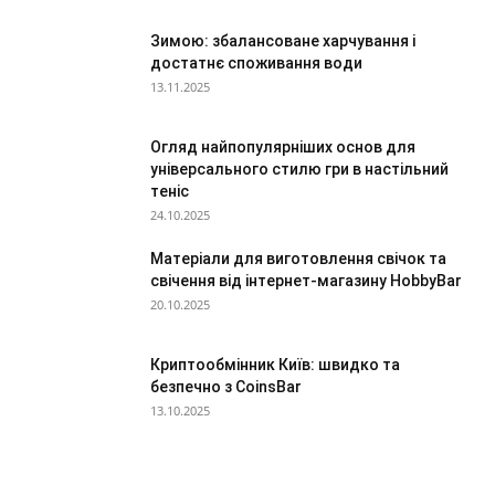
Зимою: збалансоване харчування і
достатнє споживання води
13.11.2025
Огляд найпопулярніших основ для
універсального стилю гри в настільний
теніс
24.10.2025
Матеріали для виготовлення свічок та
свічення від інтернет-магазину HobbyBar
20.10.2025
Криптообмінник Київ: швидко та
безпечно з CoinsBar
13.10.2025