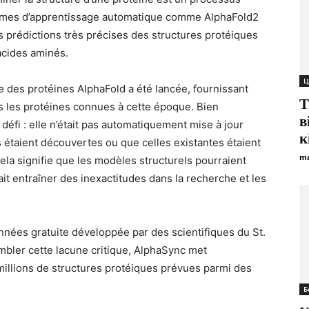
thmes d’apprentissage automatique comme AlphaFold2
 prédictions très précises des structures protéiques
acides aminés.
Ц
e des protéines AlphaFold a été lancée, fournissant
T
s les protéines connues à cette époque. Bien
в
défi : elle n’était pas automatiquement mise à jour
к
étaient découvertes ou que celles existantes étaient
ma
la signifie que les modèles structurels pourraient
it entraîner des inexactitudes dans la recherche et les
nées gratuite développée par des scientifiques du St.
mbler cette lacune critique, AlphaSync met
 millions de structures protéiques prévues parmi des
Б