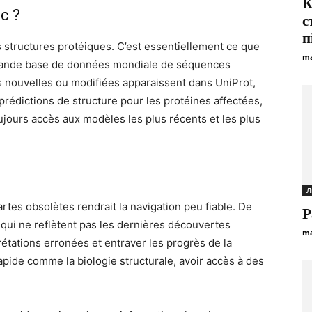
К
c ?
с
п
 structures protéiques. C’est essentiellement ce que
ma
us grande base de données mondiale de séquences
 nouvelles ou modifiées apparaissent dans UniProt,
édictions de structure pour les protéines affectées,
oujours accès aux modèles les plus récents et les plus
Л
tes obsolètes rendrait la navigation peu fiable. De
Р
 qui ne reflètent pas les dernières découvertes
ma
rétations erronées et entraver les progrès de la
pide comme la biologie structurale, avoir accès à des