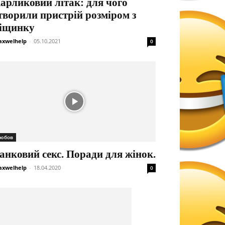
арликовий літак: для чого
творили пристрій розміром з
іщинку
xwelhelp
-
05.10.2021
0
юбов
анковий секс. Поради для жінок.
xwelhelp
-
18.04.2020
0