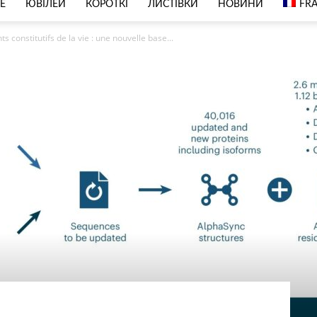
Е
ЮВІЛЕЙ
КОРОТКІ
ЛИСТІВКИ
НОВИНИ
FR
 constitutifs de la vie : une nouvelle base...