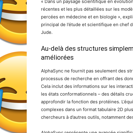
« Dans un paysage scientifique en évolution
récentes et les plus détaillées sur les modè
percées en médecine et en biologie », exp
principal de l’étude et scientifique en chef
Jude.
Au-delà des structures simpleme
améliorées
AlphaSync ne fournit pas seulement des struc
processus de recherche en offrant des donn
Cela inclut des informations sur les interact
les états conformationnels – des détails cr
approfondir la fonction des protéines. L’éq
complexes dans un format tabulaire 2D plus ac
chercheurs à d’autres outils, notamment de
AlphaSync représente une avancée significa