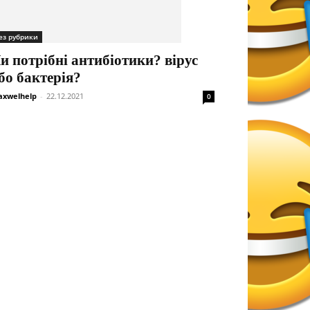
ез рубрики
и потрібні антибіотики? вірус
бо бактерія?
xwelhelp
-
22.12.2021
0