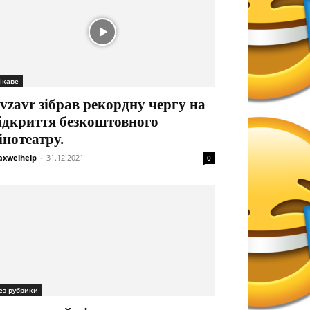
ікаве
vzavr зібрав рекордну чергу на
ідкриття безкоштовного
інотеатру.
xwelhelp
-
31.12.2021
0
ез рубрики