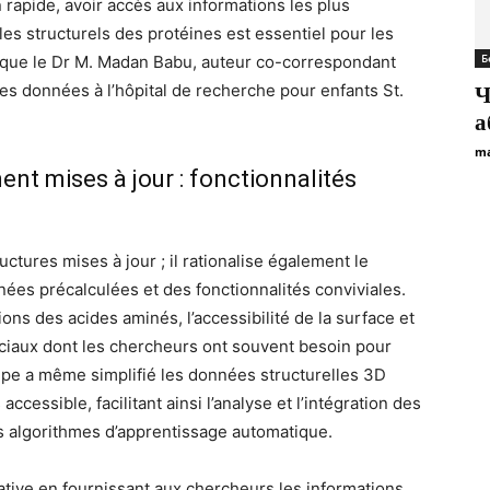
 rapide, avoir accès aux informations les plus
les structurels des protéines est essentiel pour les
Б
lique le Dr M. Madan Babu, auteur co-correspondant
 des données à l’hôpital de recherche pour enfants St.
Ч
а
ma
nt mises à jour : fonctionnalités
tures mises à jour ; il rationalise également le
ées précalculées et des fonctionnalités conviviales.
ions des acides aminés, l’accessibilité de la surface et
uciaux dont les chercheurs ont souvent besoin pour
uipe a même simplifié les données structurelles 3D
cessible, facilitant ainsi l’analyse et l’intégration des
s algorithmes d’apprentissage automatique.
tive en fournissant aux chercheurs les informations