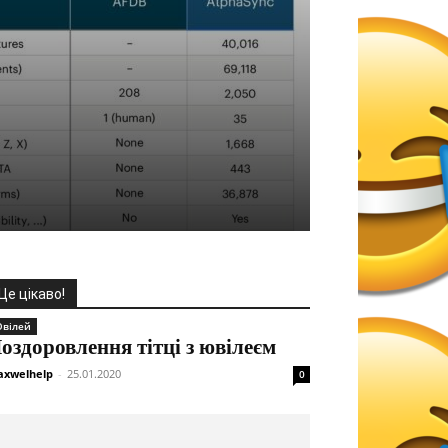
Це цікаво!
вілей
оздоровлення тітці з ювілеєм
xwelhelp
-
25.01.2020
0