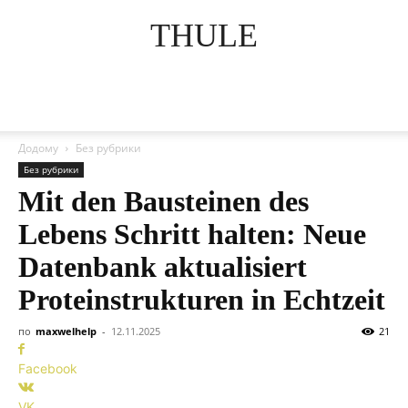
THULE
Додому
Без рубрики
Без рубрики
Mit den Bausteinen des
Lebens Schritt halten: Neue
Datenbank aktualisiert
Proteinstrukturen in Echtzeit
по
maxwelhelp
-
12.11.2025
21
Facebook
VK