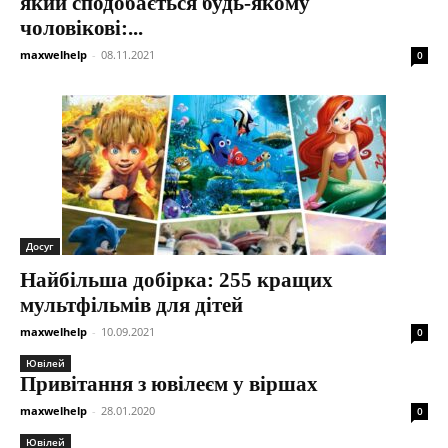
який сподобається будь-якому
чоловікові:...
maxwelhelp
-
08.11.2021
0
Досуг
Найбільша добірка: 255 кращих
мультфільмів для дітей
maxwelhelp
-
10.09.2021
0
Ювілей
Привітання з ювілеєм у віршах
maxwelhelp
-
28.01.2020
0
Ювілей