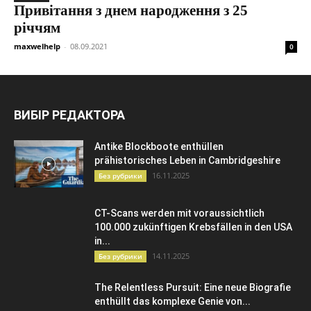
Привітання з днем народження з 25
річчям
maxwelhelp
-
08.09.2021
0
ВИБІР РЕДАКТОРА
Antike Blockboote enthüllen
prähistorisches Leben in Cambridgeshire
16.11.2025
Без рубрики
CT-Scans werden mit voraussichtlich
100.000 zukünftigen Krebsfällen in den USA
in...
14.11.2025
Без рубрики
The Relentless Pursuit: Eine neue Biografie
enthüllt das komplexe Genie von...