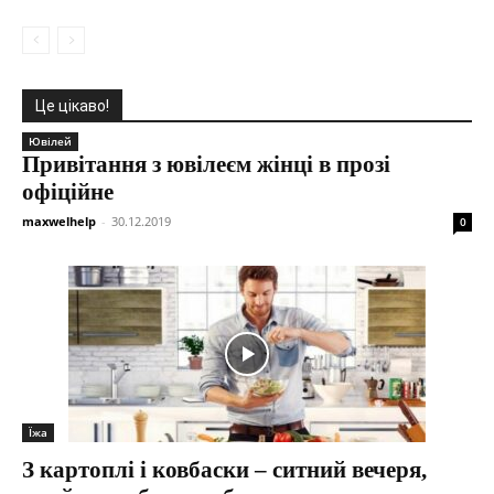
Це цікаво!
Ювілей
Привітання з ювілеєм жінці в прозі
офіційне
maxwelhelp
-
30.12.2019
0
Їжа
З картоплі і ковбаски – ситний вечеря,