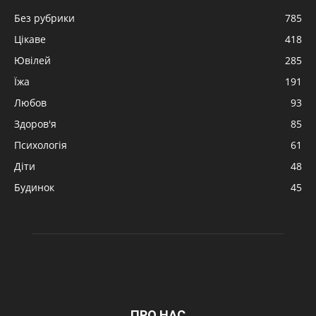
Без рубрики
785
Цікаве
418
Ювілей
285
Їжа
191
Любов
93
Здоров'я
85
Психологія
61
Діти
48
Будинок
45
ПРО НАС