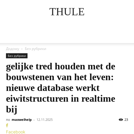
THULE
Додому
Без рубрики
Без рубрики
gelijke tred houden met de
bouwstenen van het leven:
nieuwe database werkt
eiwitstructuren in realtime
bij
по
maxwelhelp
-
12.11.2025
23
Facebook