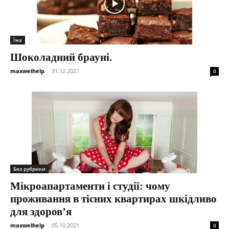
Їжа
Шоколадний брауні.
maxwelhelp
-
31.12.2021
0
Без рубрики
Мікроапартаменти і студії: чому
проживання в тісних квартирах шкідливо
для здоров’я
maxwelhelp
-
05.10.2021
0