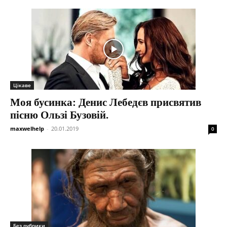
Цікаве
Моя бусинка: Денис Лебедєв присвятив
пісню Ользі Бузовій.
maxwelhelp
-
20.01.2019
0
Без рубрики