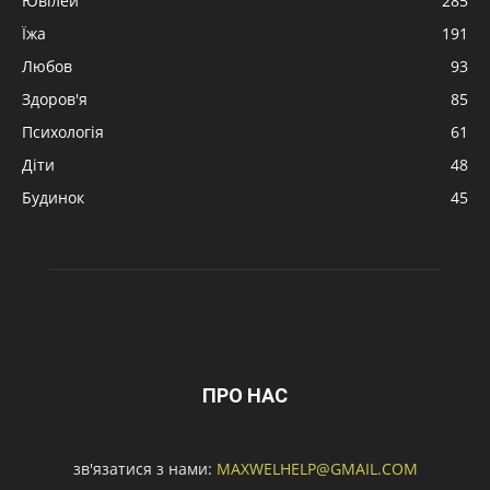
Ювілей
285
Їжа
191
Любов
93
Здоров'я
85
Психологія
61
Діти
48
Будинок
45
ПРО НАС
зв'язатися з нами:
MAXWELHELP@GMAIL.COM