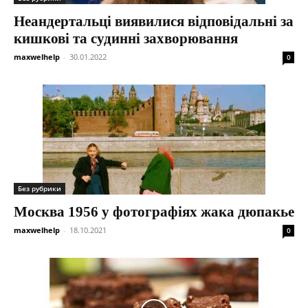
Неандертальці виявилися відповідальні за
кишкові та судинні захворювання
maxwelhelp
-
30.01.2022
0
Без рубрики
Москва 1956 у фотографіях жака дюпакье
maxwelhelp
-
18.10.2021
0