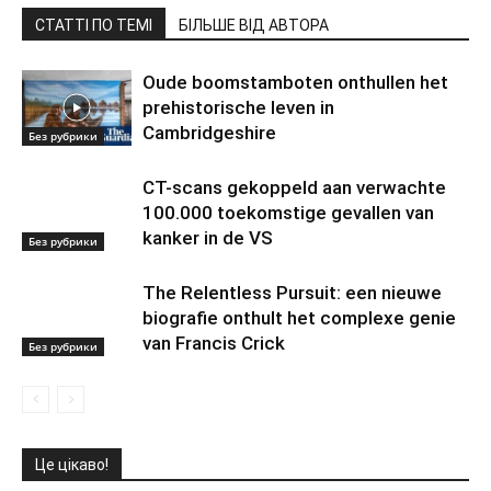
СТАТТІ ПО ТЕМІ
БІЛЬШЕ ВІД АВТОРА
Oude boomstamboten onthullen het
prehistorische leven in
Cambridgeshire
Без рубрики
CT-scans gekoppeld aan verwachte
100.000 toekomstige gevallen van
kanker in de VS
Без рубрики
The Relentless Pursuit: een nieuwe
biografie onthult het complexe genie
van Francis Crick
Без рубрики
Це цікаво!