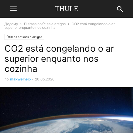
THULE
Додому
Últimas notícias e artigos
CO2 está congelando o ar
superior enquanto nos cozinha
Últimas notícias e artigos
CO2 está congelando o ar
superior enquanto nos
cozinha
по
maxwelhelp
-
20.05.2026