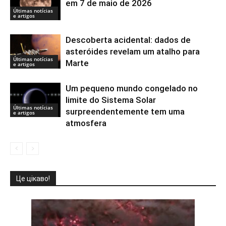
em 7 de maio de 2026
Últimas notícias
e artigos
Descoberta acidental: dados de
asteróides revelam um atalho para
Últimas notícias
Marte
e artigos
Um pequeno mundo congelado no
limite do Sistema Solar
Últimas notícias
surpreendentemente tem uma
e artigos
atmosfera
Це цікаво!