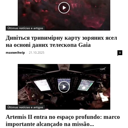
Últimas notícias e artigos
Дивіться тривимірну карту зоряних ясел
на основі даних телескопа Gaia
maxwelhelp
-
21.10.2025
0
Últimas notícias e artigos
Artemis II entra no espaço profundo: marco
importante alcançado na missão...