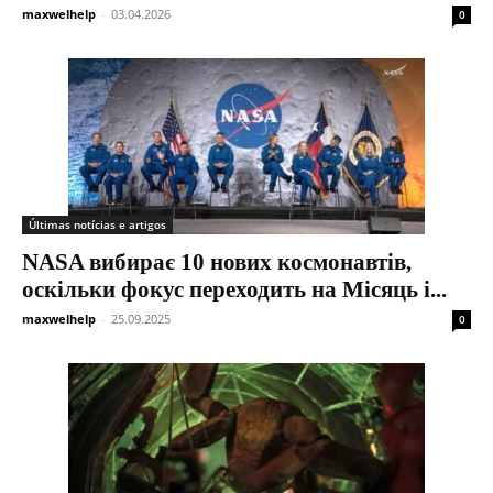
maxwelhelp
-
03.04.2026
0
Últimas notícias e artigos
NASA вибирає 10 нових космонавтів,
оскільки фокус переходить на Місяць і...
maxwelhelp
-
25.09.2025
0