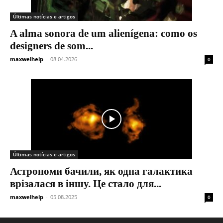
Últimas notícias e artigos
A alma sonora de um alienígena: como os
designers de som...
maxwelhelp
-
08.04.2026
0
Últimas notícias e artigos
Астрономи бачили, як одна галактика
врізалася в іншу. Це стало для...
maxwelhelp
-
05.08.2025
0