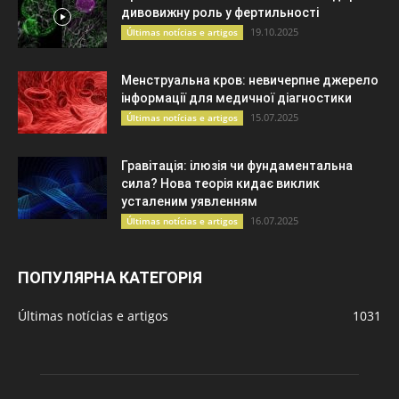
дивовижну роль у фертильності
19.10.2025
Últimas notícias e artigos
Менструальна кров: невичерпне джерело
інформації для медичної діагностики
15.07.2025
Últimas notícias e artigos
Гравітація: ілюзія чи фундаментальна
сила? Нова теорія кидає виклик
усталеним уявленням
16.07.2025
Últimas notícias e artigos
ПОПУЛЯРНА КАТЕГОРІЯ
Últimas notícias e artigos
1031