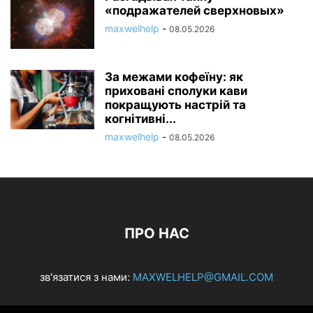
«подражателей сверхновых»
maxwelhelp
-
08.05.2026
За межами кофеїну: як
приховані сполуки кави
покращують настрій та
когнітивні...
maxwelhelp
-
08.05.2026
ПРО НАС
зв'язатися з нами:
MAXWELHELP@GMAIL.COM