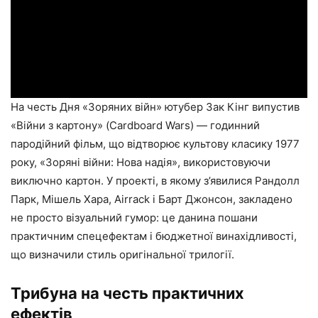
На честь Дня «Зоряних війн» ютубер Зак Кінг випустив
«Війни з картону» (Cardboard Wars) — годинний
пародійний фільм, що відтворює культову класику 1977
року, «Зоряні війни: Нова надія», використовуючи
виключно картон. У проекті, в якому з’явилися Рандолл
Парк, Мішель Хара, Airrack і Барт Джонсон, закладено
не просто візуальний гумор: це данина пошани
практичним спецефектам і бюджетної винахідливості,
що визначили стиль оригінальної трилогії.
Трибуна на честь практичних
ефектів