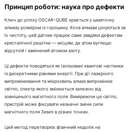
Принцип роботи: наука про дефекти
Ключ до успіху OSCAR-QUBE криється у шматочку
алмазу розміром із горошину. Хоча алмази цінуються за
їх чистоту, цей датчик працює саме завдяки дефектам
кристалічної решітки — місцям, де атом вуглецю
відсутній і замінений атомом азоту.
Ці дефекти поводяться як ізольовані квантові частинки
із дискретними рівнями енергії. При дії лазерного
випромінювання та мікрохвиль алмаз випромінює
світло, спектр якого змінюється залежно від
зовнішнього магнітного поля. Вимірюючи це світло,
пристрій може фіксувати незначні зміни сили
магнітного поля Землі в різних точках.
Цей метод перетворює фізичний недолік на