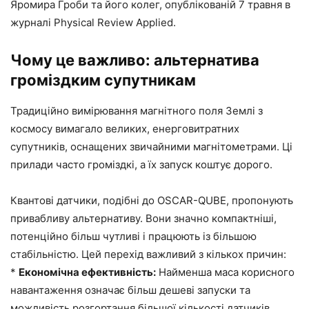
Яромира Гроби та його колег, опублікованій 7 травня в
журналі Physical Review Applied.
Чому це важливо: альтернатива
громіздким супутникам
Традиційно вимірювання магнітного поля Землі з
космосу вимагало великих, енерговитратних
супутників, оснащених звичайними магнітометрами. Ці
прилади часто громіздкі, а їх запуск коштує дорого.
Квантові датчики, подібні до OSCAR-QUBE, пропонують
привабливу альтернативу. Вони значно компактніші,
потенційно більш чутливі і працюють із більшою
стабільністю. Цей перехід важливий з кількох причин:
*
Економічна ефективність:
Найменша маса корисного
навантаження означає більш дешеві запуски та
можливість розгортання більшої кількості датчиків.