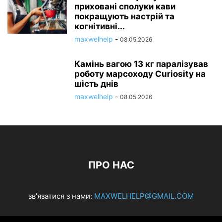
приховані сполуки кави
покращують настрій та
когнітивні...
maxwelhelp
-
08.05.2026
Камінь вагою 13 кг паралізував
роботу марсоходу Curiosity на
шість днів
maxwelhelp
-
08.05.2026
ПРО НАС
зв'язатися з нами:
MAXWELHELP@GMAIL.COM