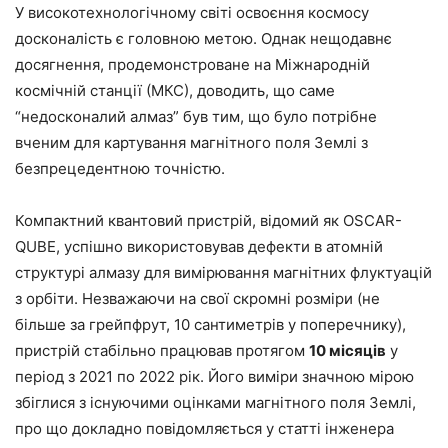
У високотехнологічному світі освоєння космосу
досконалість є головною метою. Однак нещодавнє
досягнення, продемонстроване на Міжнародній
космічній станції (МКС), доводить, що саме
“недосконалий алмаз” був тим, що було потрібне
вченим для картування магнітного поля Землі з
безпрецедентною точністю.
Компактний квантовий пристрій, відомий як OSCAR-
QUBE, успішно використовував дефекти в атомній
структурі алмазу для вимірювання магнітних флуктуацій
з орбіти. Незважаючи на свої скромні розміри (не
більше за грейпфрут, 10 сантиметрів у поперечнику),
пристрій стабільно працював протягом
10 місяців
у
період з 2021 по 2022 рік. Його виміри значною мірою
збіглися з існуючими оцінками магнітного поля Землі,
про що докладно повідомляється у статті інженера