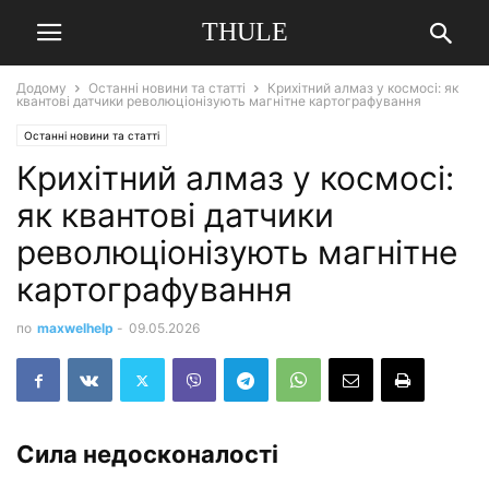
THULE
Додому
Останні новини та статті
Крихітний алмаз у космосі: як
квантові датчики революціонізують магнітне картографування
Останні новини та статті
Крихітний алмаз у космосі:
як квантові датчики
революціонізують магнітне
картографування
по
maxwelhelp
-
09.05.2026
Сила недосконалості