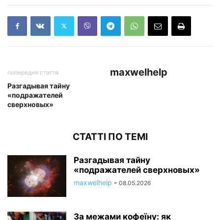
maxwelhelp
попередня стаття
Разгадывая тайну
«подражателей
сверхновых»
СТАТТІ ПО ТЕМІ
Разгадывая тайну
«подражателей сверхновых»
maxwelhelp
-
08.05.2026
За межами кофеїну: як