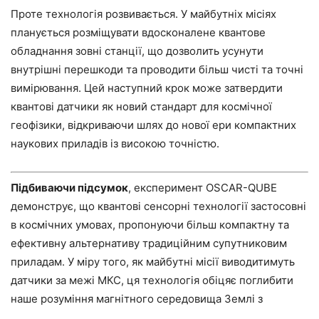
Проте технологія розвивається. У майбутніх місіях
планується розміщувати вдосконалене квантове
обладнання зовні станції, що дозволить усунути
внутрішні перешкоди та проводити більш чисті та точні
вимірювання. Цей наступний крок може затвердити
квантові датчики як новий стандарт для космічної
геофізики, відкриваючи шлях до нової ери компактних
наукових приладів із високою точністю.
Підбиваючи підсумок
, експеримент OSCAR-QUBE
демонструє, що квантові сенсорні технології застосовні
в космічних умовах, пропонуючи більш компактну та
ефективну альтернативу традиційним супутниковим
приладам. У міру того, як майбутні місії виводитимуть
датчики за межі МКС, ця технологія обіцяє поглибити
наше розуміння магнітного середовища Землі з