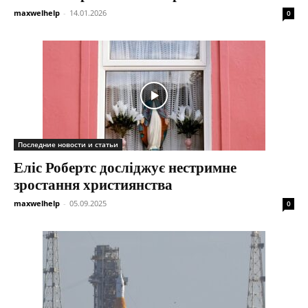
maxwelhelp
-
14.01.2026
0
Последние новости и статьи
Еліс Робертс досліджує нестримне
зростання християнства
maxwelhelp
-
05.09.2025
0