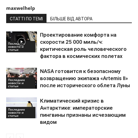
maxwelhelp
СТАТТІ ПО ТЕМІ
БІЛЬШЕ ВІД АВТОРА
Проектирование комфорта на
скорости 25 000 миль/ч:
Последние
новости и
критическая роль человеческого
статьи
фактора в космических полетах
NASA готовится к безопасному
возвращению экипажа «Artemis II»
Последние
новости и
после исторического облета Луны
статьи
Климатический кризис в
Антарктике: императорские
Последние
новости и
пингвины признаны исчезающим
статьи
видом