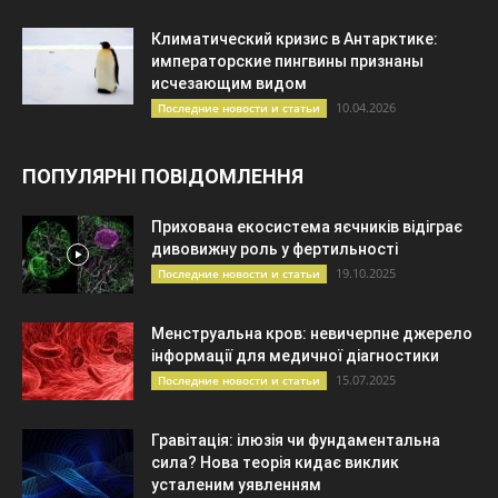
Климатический кризис в Антарктике:
императорские пингвины признаны
исчезающим видом
10.04.2026
Последние новости и статьи
ПОПУЛЯРНІ ПОВІДОМЛЕННЯ
Прихована екосистема яєчників відіграє
дивовижну роль у фертильності
19.10.2025
Последние новости и статьи
Менструальна кров: невичерпне джерело
інформації для медичної діагностики
15.07.2025
Последние новости и статьи
Гравітація: ілюзія чи фундаментальна
сила? Нова теорія кидає виклик
усталеним уявленням