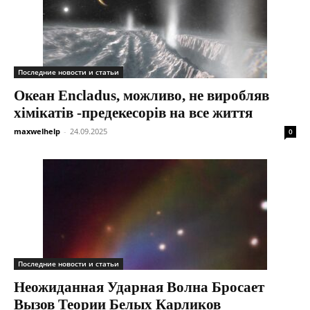
Последние новости и статьи
Океан Encladus, можливо, не виробляв
хімікатів -предекесорів на все життя
maxwelhelp
-
24.09.2025
0
Последние новости и статьи
Неожиданная Ударная Волна Бросает
Вызов Теории Белых Карликов