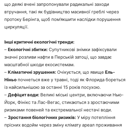
що деякі вчені запропонували радикальні заходи
втручання, такі як будівництво масивної греблі через
протоку Берінга, щоб пом’якшити наслідки порушення
циркуляції.
Інші критичні екологічні тренди:
–
Екологічні збитки:
Супутникові знімки зафіксували
значні розливи нафти в Перській затоці, що завдає
масштабної шкоди екосистемам.
–
Кліматичні зрушення:
Очікується, що явище
Ель-
Ніньо
почнеться вже у травні, тоді як Флорида бореться
із найсильнішою за останні 15 років посухою.
–
Дефіцит води:
Великі міські центри, включаючи Нью-
Йорк, Фінікс та Лас-Вегас, стикаються з зростаючими
ризиками повеней та екстремальної нестачі води.
–
Зростання біологічних ризиків:
У міру потепління
прісних водойм через зміну клімату ареал проживання