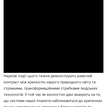
Наукові події цього тижня демонструють разючий
контраст між крихкістю нашого природного світу та
стрімкими, трансформаційними стрибками людських
технологій. У той час як екологічні дані вказують на те,
що системи нашої планети наближаються до критичних
точок неповернення, прориви в біотехнологіях та