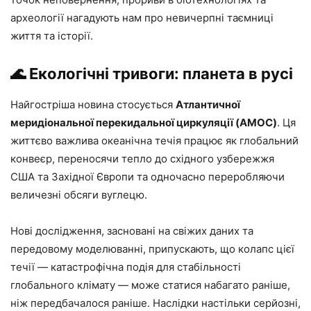
археології нагадують нам про невичерпні таємниці
життя та історії.
🌊 Екологічні тривоги: планета в русі
Найгостріша новина стосується
Атлантичної
меридіональної перекидальної циркуляції (AMOC)
. Ця
життєво важлива океанічна течія працює як глобальний
конвеєр, переносячи тепло до східного узбережжя
США та Західної Європи та одночасно переробляючи
величезні обсяги вуглецю.
Нові дослідження, засновані на свіжих даних та
передовому моделюванні, припускають, що колапс цієї
течії — катастрофічна подія для стабільності
глобального клімату — може статися набагато раніше,
ніж передбачалося раніше. Наслідки настільки серйозні,