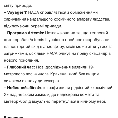
світу природи:
–
Voyager 1:
НАСА справляється з обмеженнями
харчування найдальшого космічного апарату людства,
відключаючи окремі прилади.
–
Програма Artemis:
Незважаючи на те, що тепловий
щит корабля Artemis II успішно пройшов випробування
на повторний вхід в атмосферу, місія може зіткнутися із
затримками, оскільки НАСА очікує на появу скафандрів
нового покоління.
–
Глибокий час:
Нові дослідження виявили 19-
метрового восьминога-Кракена, який був вищим
хижаком в епоху динозаврів.
–
Небесний збіг:
Фотографи зняли рідкісний «космічний
X» над чеським замком, де надяскрава комета та
метеор-болід візуально перетнулися в нічному небі.
Висновок