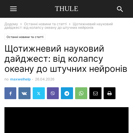
THULE
Додому
Останні новини та статті
Щотижневий науковий
дайджест: від колапсу океану до штучних нейронів
Останні новини та статті
Щотижневий науковий
дайджест: від колапсу
океану до штучних нейронів
по
maxwelhelp
-
26.04.2026