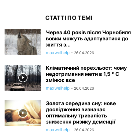
СТАТТІ ПО ТЕМІ
Через 40 років після Чорнобиля
вовки можуть адаптуватися до
життя з...
maxwelhelp
-
26.04.2026
Кліматичний перехльост: чому
недотримання мети в 1,5 ° C
змінює все
maxwelhelp
-
26.04.2026
Золота середина сну: нове
дослідження визначає
оптимальну тривалість
зниження ризику деменції
maxwelhelp
-
26.04.2026