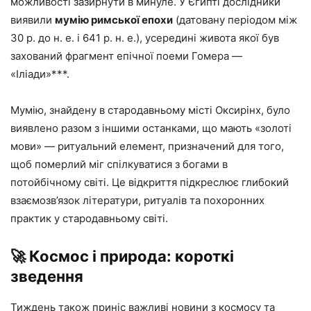
можливості зазирнути в минуле. У Єгипті дослідники
виявили
мумію римської епохи
(датовану періодом між
30 р. до н. е. і 641 р. н. е.), усередині живота якої був
захований фрагмент епічної поеми Гомера —
«Іліади»***.
Мумію, знайдену в стародавньому місті Оксирінх, було
виявлено разом з іншими останками, що мають «золоті
мови» — ритуальний елемент, призначений для того,
щоб померлий міг спілкуватися з богами в
потойбічному світі. Це відкриття підкреслює глибокий
взаємозв’язок літератури, ритуалів та похоронних
практик у стародавньому світі.
🚀 Космос і природа: короткі
зведення
Тиждень також приніс важливі новини з космосу та