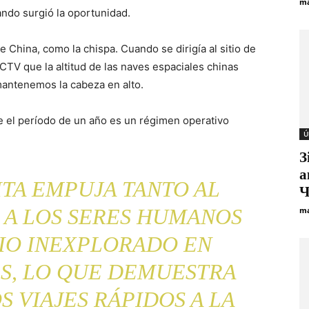
ma
ando surgió la oportunidad.
de China, como la chispa. Cuando se dirigía al sitio de
CCTV que la altitud de las naves espaciales chinas
mantenemos la cabeza en alto.
e el período de un año es un régimen operativo
Ú
З
а
ITA EMPUJA TANTO AL
Ч
A LOS SERES HUMANOS
ma
RIO INEXPLORADO EN
ES, LO QUE DEMUESTRA
S VIAJES RÁPIDOS A LA