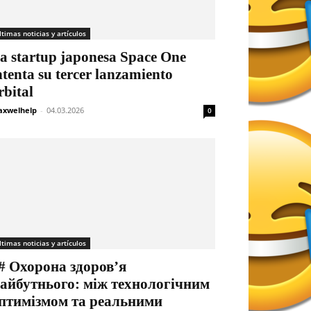
ltimas noticias y artículos
a startup japonesa Space One
ntenta su tercer lanzamiento
rbital
xwelhelp
-
04.03.2026
0
ltimas noticias y artículos
# Охорона здоров’я
айбутнього: між технологічним
птимізмом та реальними