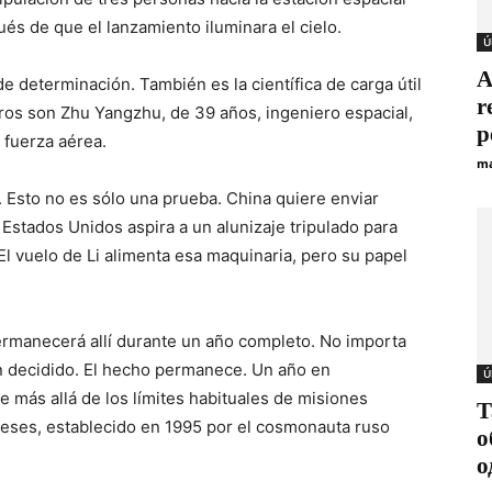
és de que el lanzamiento iluminara el cielo.
Ú
A
de determinación. También es la científica de carga útil
r
os son Zhu Yangzhu, de 39 años, ingeniero espacial,
p
 fuerza aérea.
ma
 Esto no es sólo una prueba. China quiere enviar
Estados Unidos aspira a un alunizaje tripulado para
l vuelo de Li alimenta esa maquinaria, pero su papel
ermanecerá allí durante un año completo. No importa
an decidido. El hecho permanece. Un año en
Ú
e más allá de los límites habituales de misiones
Т
 meses, establecido en 1995 por el cosmonauta ruso
о
о