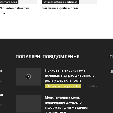
ias y artículos
Últimas noticias y artículos
3 pueden calmar su
Ver ya no significa creer
nto
ПОПУЛЯРНІ ПОВІДОМЛЕННЯ
П
 a
Прихована екосистема
Úl
яєчників відіграє дивовижну
роль у фертильності
026
19.10.2025
Últimas noticias y artículos
su
Менструальна кров:
невичерпне джерело
026
інформації для медичної
діагностики