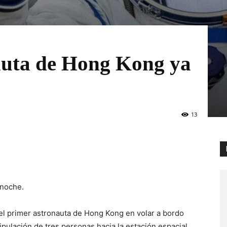
auta de Hong Kong ya
13
 noche.
a el primer astronauta de Hong Kong en volar a bordo
pulación de tres personas hacia la estación espacial