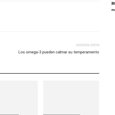
в
ma
наступна стаття
Los omega-3 pueden calmar su temperamento