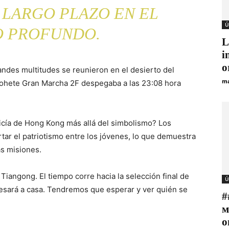
 LARGO PLAZO EN EL
Ú
O PROFUNDO.
L
i
o
andes multitudes se reunieron en el desierto del
ma
ohete Gran Marcha 2F despegaba a las 23:08 hora
licía de Hong Kong más allá del simbolismo? Los
rtar el patriotismo entre los jóvenes, lo que demuestra
as misiones.
 Tiangong. El tiempo corre hacia la selección final de
Ú
resará a casa. Tendremos que esperar y ver quién se
#
м
о