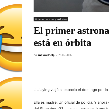
Últimas noticias y artículos
El primer astron
está en órbita
по
maxwelhelp
-
26.05.2026
Li Jiaying viajó al espacio el domingo por la
Ella es madre. Un oficial de policía. Y ahor
del Shenzhou-23. La nave transportó una tri