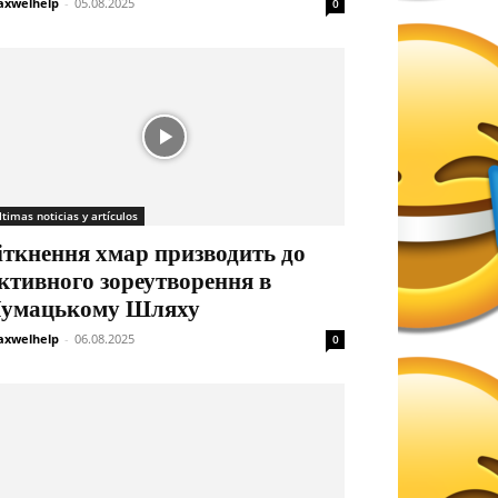
xwelhelp
-
05.08.2025
0
ltimas noticias y artículos
іткнення хмар призводить до
ктивного зореутворення в
умацькому Шляху
xwelhelp
-
06.08.2025
0