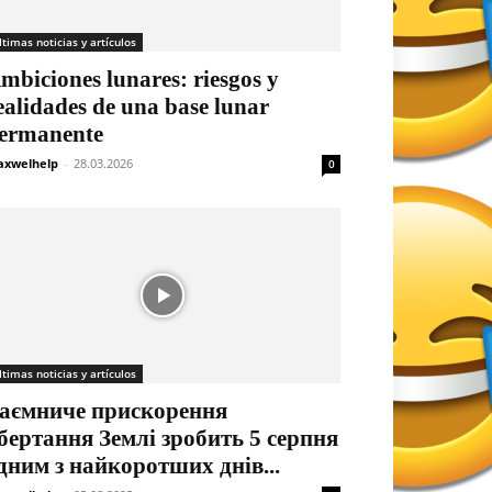
ltimas noticias y artículos
mbiciones lunares: riesgos y
ealidades de una base lunar
ermanente
xwelhelp
-
28.03.2026
0
ltimas noticias y artículos
аємниче прискорення
бертання Землі зробить 5 серпня
дним з найкоротших днів...