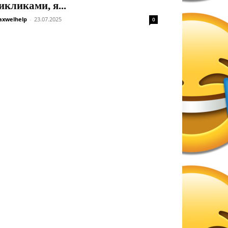
икликами, я...
xwelhelp
-
23.07.2025
0