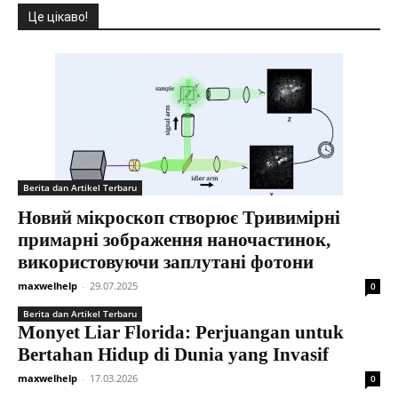
Це цікаво!
Berita dan Artikel Terbaru
Новий мікроскоп створює Тривимірні
примарні зображення наночастинок,
використовуючи заплутані фотони
maxwelhelp
-
29.07.2025
0
Berita dan Artikel Terbaru
Monyet Liar Florida: Perjuangan untuk
Bertahan Hidup di Dunia yang Invasif
maxwelhelp
-
17.03.2026
0