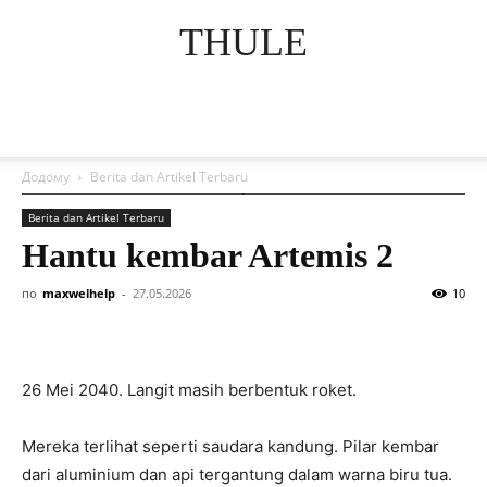
THULE
Додому
Berita dan Artikel Terbaru
Berita dan Artikel Terbaru
Hantu kembar Artemis 2
по
maxwelhelp
-
27.05.2026
10
26 Mei 2040. Langit masih berbentuk roket.
Mereka terlihat seperti saudara kandung. Pilar kembar
dari aluminium dan api tergantung dalam warna biru tua.