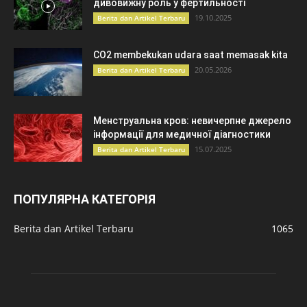
дивовижну роль у фертильності
19.10.2025
Berita dan Artikel Terbaru
CO2 membekukan udara saat memasak kita
20.05.2026
Berita dan Artikel Terbaru
Менструальна кров: невичерпне джерело
інформації для медичної діагностики
15.07.2025
Berita dan Artikel Terbaru
ПОПУЛЯРНА КАТЕГОРІЯ
Berita dan Artikel Terbaru
1065