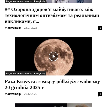
Najnowsze wiadomości i artykuły
## Охорона здоров’я майбутнього: між
технологічним оптимізмом та реальними
викликами, я...
maxwelhelp
-
23.07.2025
0
Najnowsze wiadomości i artykuły
Faza Księżyca: rosnący półksiężyc widoczny
20 grudnia 2025 r
maxwelhelp
-
20.12.2025
0