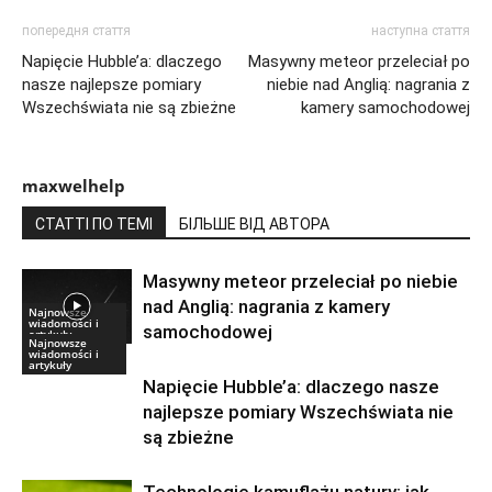
попередня стаття
наступна стаття
Napięcie Hubble’a: dlaczego
Masywny meteor przeleciał po
nasze najlepsze pomiary
niebie nad Anglią: nagrania z
Wszechświata nie są zbieżne
kamery samochodowej
maxwelhelp
СТАТТІ ПО ТЕМІ
БІЛЬШЕ ВІД АВТОРА
Masywny meteor przeleciał po niebie
nad Anglią: nagrania z kamery
Najnowsze
wiadomości i
samochodowej
artykuły
Najnowsze
wiadomości i
artykuły
Napięcie Hubble’a: dlaczego nasze
najlepsze pomiary Wszechświata nie
są zbieżne
Technologie kamuflażu natury: jak