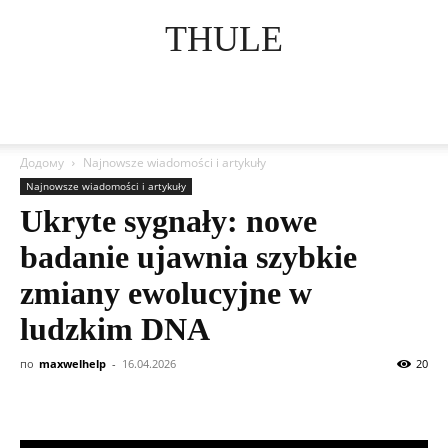
THULE
Додому
Najnowsze wiadomości i artykuły
Najnowsze wiadomości i artykuły
Ukryte sygnały: nowe
badanie ujawnia szybkie
zmiany ewolucyjne w
ludzkim DNA
по
maxwelhelp
-
16.04.2026
20