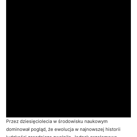
Przez dziesięciolecia w środowisku naukowym
dominował pogląd, że ewolucja w najnowszej historii