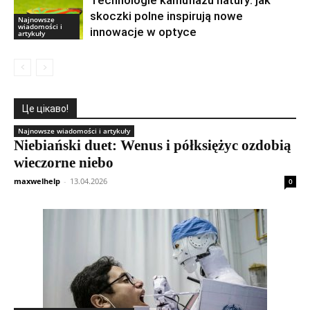
skoczki polne inspirują nowe
Najnowsze
wiadomości i
innowacje w optyce
artykuły
Це цікаво!
Najnowsze wiadomości i artykuły
Niebiański duet: Wenus i półksiężyc ozdobią
wieczorne niebo
maxwelhelp
-
13.04.2026
0