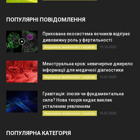
ПОПУЛЯРНІ ПОВІДОМЛЕННЯ
Прихована екосистема яєчників відіграє
дивовижну роль у фертильності
19.10.2025
Najnowsze wiadomości i artykuły
Менструальна кров: невичерпне джерело
інформації для медичної діагностики
15.07.2025
Najnowsze wiadomości i artykuły
Гравітація: ілюзія чи фундаментальна
сила? Нова теорія кидає виклик
усталеним уявленням
16.07.2025
Najnowsze wiadomości i artykuły
ПОПУЛЯРНА КАТЕГОРІЯ