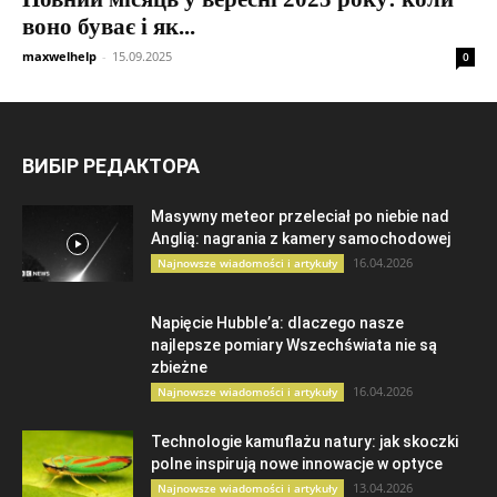
воно буває і як...
maxwelhelp
-
15.09.2025
0
ВИБІР РЕДАКТОРА
Masywny meteor przeleciał po niebie nad
Anglią: nagrania z kamery samochodowej
16.04.2026
Najnowsze wiadomości i artykuły
Napięcie Hubble’a: dlaczego nasze
najlepsze pomiary Wszechświata nie są
zbieżne
16.04.2026
Najnowsze wiadomości i artykuły
Technologie kamuflażu natury: jak skoczki
polne inspirują nowe innowacje w optyce
13.04.2026
Najnowsze wiadomości i artykuły