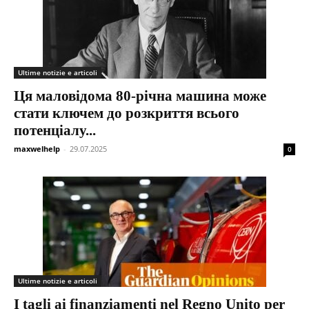
Ultime notizie e articoli
Ця маловідома 80-річна машина може
стати ключем до розкриття всього
потенціалу...
maxwelhelp
-
29.07.2025
0
Ultime notizie e articoli
I tagli ai finanziamenti nel Regno Unito per