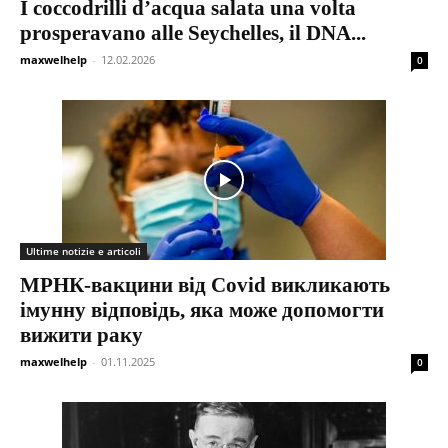
I coccodrilli d’acqua salata una volta
prosperavano alle Seychelles, il DNA...
maxwelhelp
-
12.02.2026
0
Ultime notizie e articoli
МРНК-вакцини від Covid викликають
імунну відповідь, яка може допомогти
вижити раку
maxwelhelp
-
01.11.2025
0