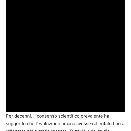
Per decenni, il consenso scientifico prevalente ha
suggerito che l’evoluzione umana avesse rallentato fino a