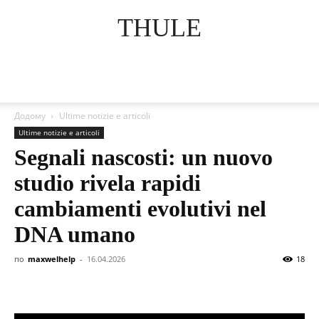
THULE
Додому
Ultime notizie e articoli
Ultime notizie e articoli
Segnali nascosti: un nuovo
studio rivela rapidi
cambiamenti evolutivi nel
DNA umano
по
maxwelhelp
-
16.04.2026
18