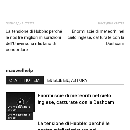
попередня стаття
наступна стаття
La tensione di Hubble: perché
Enormi scie di meteoriti nel
le nostre migliori misurazioni
cielo inglese, catturate con la
dell’Universo si rifiutano di
Dashcam
concordare
maxwelhelp
СТАТТІ ПО ТЕМІ
БІЛЬШЕ ВІД АВТОРА
Enormi scie di meteoriti nel cielo
inglese, catturate con la Dashcam
Ultime notizie e
articoli
Ultime notizie e
articoli
La tensione di Hubble: perché le
nostre migliori misurazioni