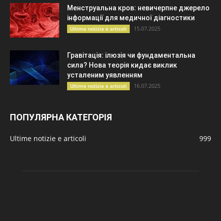
Менструальна кров: невичерпне джерело
інформації для медичної діагностики
15.07.2025
Ultime notizie e articoli
Гравітація: ілюзія чи фундаментальна
сила? Нова теорія кидає виклик
усталеним уявленням
16.07.2025
Ultime notizie e articoli
ПОПУЛЯРНА КАТЕГОРІЯ
Ultime notizie e articoli
999