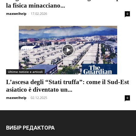
la fisica minacciano...
maxwelhelp
-
17.02.2026
0
Ultime notizie e articoli
L’ascesa degli “Stati truffa”: come il Sud-Est
asiatico è diventato un...
maxwelhelp
-
02.12.2025
0
ВИБІР РЕДАКТОРА