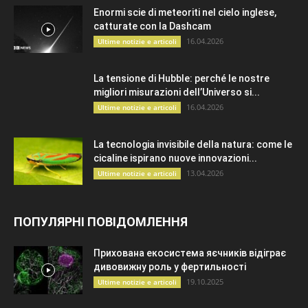
Enormi scie di meteoriti nel cielo inglese,
catturate con la Dashcam
16.04.2026
Ultime notizie e articoli
La tensione di Hubble: perché le nostre
migliori misurazioni dell’Universo si...
16.04.2026
Ultime notizie e articoli
La tecnologia invisibile della natura: come le
cicaline ispirano nuove innovazioni...
13.04.2026
Ultime notizie e articoli
ПОПУЛЯРНІ ПОВІДОМЛЕННЯ
Прихована екосистема яєчників відіграє
дивовижну роль у фертильності
19.10.2025
Ultime notizie e articoli