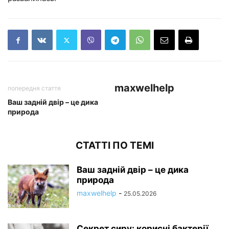
maxwelhelp
попередня стаття
Ваш задній двір – це дика
природа
СТАТТІ ПО ТЕМІ
Ваш задній двір – це дика
природа
maxwelhelp
-
25.05.2026
Секрет сиру: корисні бактерії