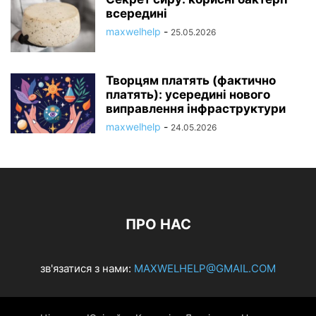
всередині
maxwelhelp
-
25.05.2026
Творцям платять (фактично
платять): усередині нового
виправлення інфраструктури
maxwelhelp
-
24.05.2026
ПРО НАС
зв'язатися з нами:
MAXWELHELP@GMAIL.COM