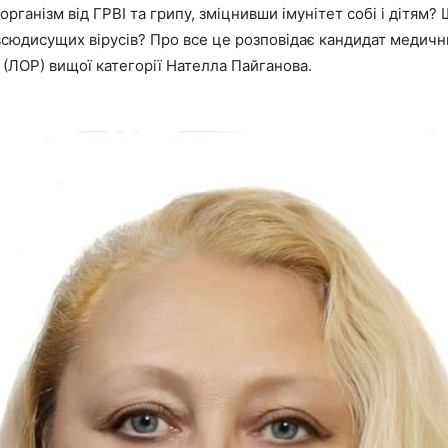
організм від ГРВІ та грипу, зміцнивши імунітет собі і дітям
всюдисущих вірусів? Про все це розповідає кандидат медични
(ЛОР) вищої категорії Нателла Пайганова.