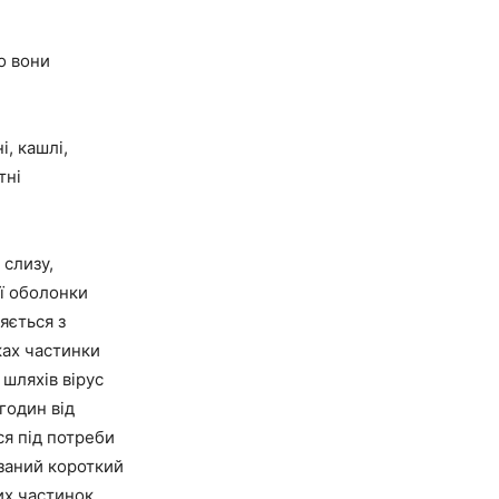
ко вони
і, кашлі,
тні
 слизу,
ої оболонки
яється з
ках частинки
 шляхів вірус
годин від
ся під потреби
язаний короткий
их частинок