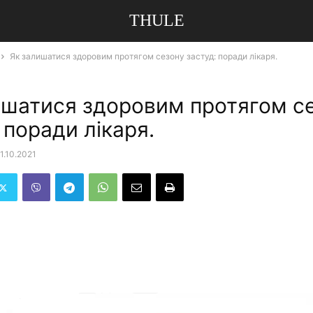
THULE
Як залишатися здоровим протягом сезону застуд: поради лікаря.
ишатися здоровим протягом с
 поради лікаря.
1.10.2021