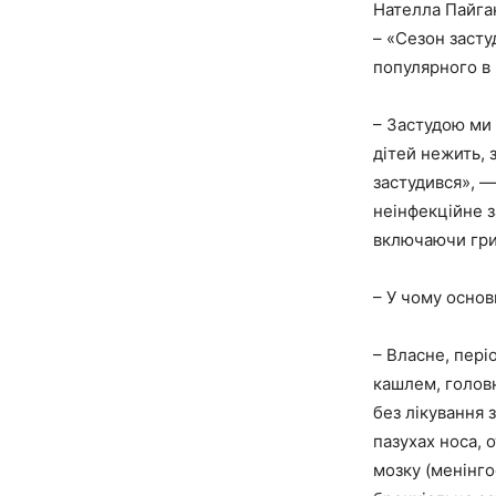
Нателла Пайган
– «Сезон засту
популярного в 
– Застудою ми 
дітей нежить, з
застудився», 
неінфекційне з
включаючи грип
– У чому основ
– Власне, пер
кашлем, головн
без лікування 
пазухах носа, 
мозку (менінго