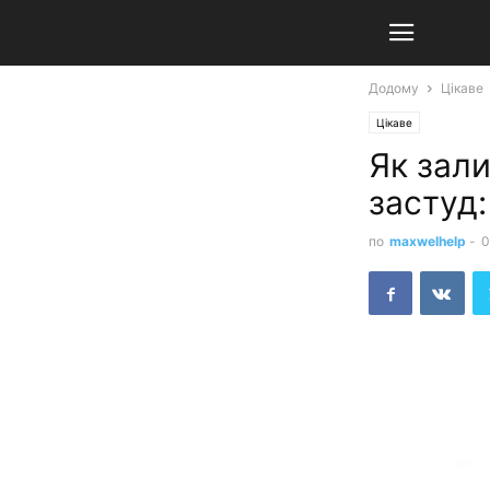
Додому
Цікаве
Цікаве
Як зал
застуд:
по
maxwelhelp
-
0