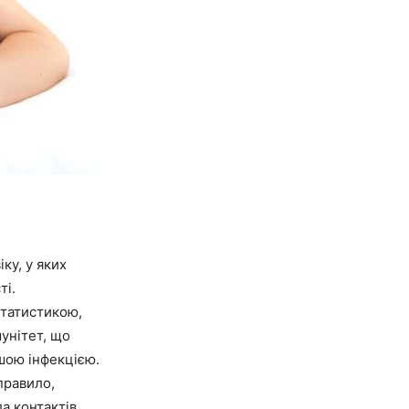
ку, у яких
ті.
статистикою,
мунітет, що
ншою інфекцією.
правило,
а контактів.