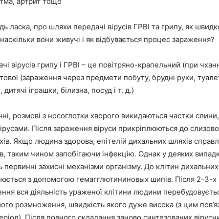
тма, артрит тощо
удь ласка, про шляхи передачі вірусів ГРВІ та грипу, як швид
аскільки вони живучі і як відбувається процес зараження?
чі вірусів грипу і ГРВІ
– це
повітряно-крапельний
(при чханн
тової
(зараження через предмети побуту, брудні руки, туале
дитячі іграшки, білизна, посуд і т. д.)
нні, розмові з носоглотки хворого викидаються частки слини,
ірусами. Після зараження віруси прикріплюються до слизов
ів. Якщо людина здорова, епітелій дихальних шляхів справл
ів, таким чином запобігаючи інфекцію. Однак у деяких випад
ь первинні захисні механізми організму. До клітин дихальних
юється з допомогою гемагглютининовых шипів. Після 2-3-х 
ння вся діяльність ураженої клітини людини перебудовуєть
 його розмноження, швидкість якого дуже висока (з цим пов’
еріод). Після повного складання заново синтезованих вірусн