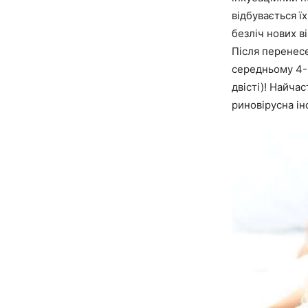
відбувається ї
безліч нових в
Після перенес
середньому 4-6
двісті)! Найча
риновірусна ін