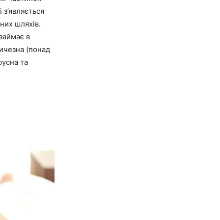
і з’являється
них шляхів.
займає в
личезна (понад
русна та