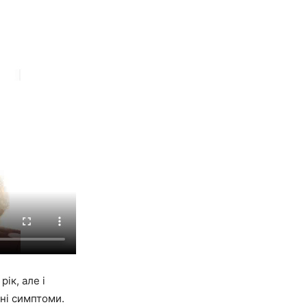
ік, але і
мні симптоми.