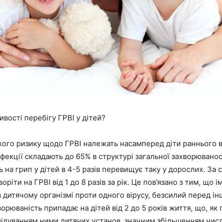
ивості перебігу ГРВІ у дітей?
кого ризику щодо ГРВІ належать насамперед діти раннього ві
нфекції складають до 65% в структурі загальної захворюванос
 на грип у дітей в 4-5 разів перевищує таку у дорослих. За 
ріти на ГРВІ від 1 до 8 разів за рік. Це пов’язано з тим, що і
 дитячому організмі проти одного вірусу, безсилий перед і
орюваність припадає на дітей від 2 до 5 років життя, що, як 
двідуванням ними дитячих установ, значним збільшенням числ