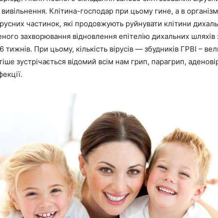
х вивільнення. Клітина-господар при цьому гине, а в організм
ірусних частинок, які продовжують руйнувати клітини дихаль
еного захворювання відновлення епітелію дихальних шляхів 
 тижнів. При цьому, кількість вірусів — збудників ГРВІ – ве
стіше зустрічається відомий всім нам грип, парагрип, аденові
фекції.