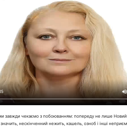
и завжди чекаємо з побоюванням: попереду не лише Новий р
а значить, нескінченний нежить, кашель, озноб і інші неприє