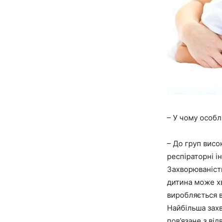
– У чому особл
– До груп висо
респіраторні і
Захворюваність
дитина може хво
виробляється в
Найбільша захв
пов’язане з ві