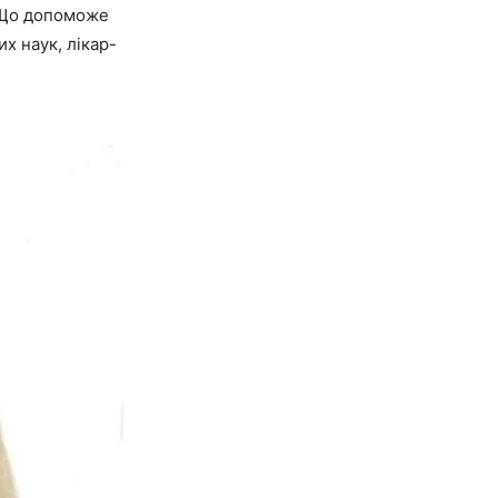
? Що допоможе
х наук, лікар-