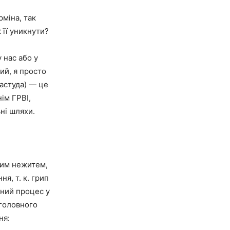
рміна, так
 її уникнути?
 нас або у
ний, я просто
астуда) — це
ім ГРВІ,
ні шляхи.
ним нежитем,
я, т. к. грип
йний процес у
 головного
ня: