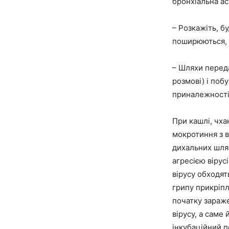
бронхіальна ас
– Розкажіть, б
поширюються, н
– Шляхи переда
розмові) і
побу
приналежності, 
При кашлі, чха
мокротиння з в
дихальних шлях
агресією вірус
вірусу обходят
грипу прикріпл
початку зараже
вірусу, а саме
інкубаційний п