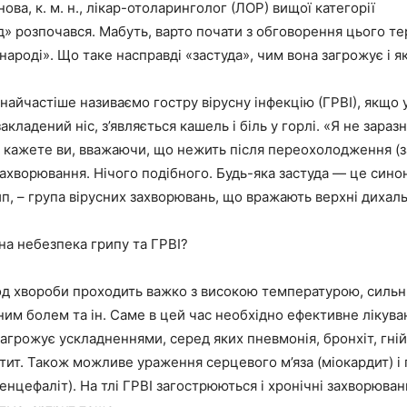
ова, к. м. н., лікар-отоларинголог (ЛОР) вищої категорії
д» розпочався. Мабуть, варто почати з обговорення цього те
народі». Що таке насправді «застуда», чим вона загрожує і як
найчастіше називаємо гостру вірусну інфекцію (ГРВІ), якщо у
акладений ніс, з’являється кашель і біль у горлі. «Я не зараз
— кажете ви, вважаючи, що нежить після переохолодження (з
ахворювання. Нічого подібного. Будь-яка застуда — це синон
, – група вірусних захворювань, що вражають верхні дихаль
на небезпека грипу та ГРВІ?
іод хвороби проходить важко з високою температурою, силь
им болем та ін. Саме в цей час необхідно ефективне лікуванн
загрожує ускладненнями, серед яких пневмонія, бронхіт, гні
отит. Також можливе ураження серцевого м’яза (міокардит) і
енцефаліт). На тлі ГРВІ загострюються і хронічні захворюван