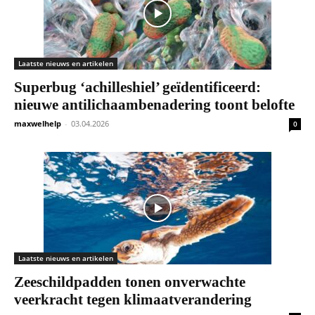
Laatste nieuws en artikelen
Superbug ‘achilleshiel’ geïdentificeerd:
nieuwe antilichaambenadering toont belofte
maxwelhelp
-
03.04.2026
0
Laatste nieuws en artikelen
Zeeschildpadden tonen onverwachte
veerkracht tegen klimaatverandering