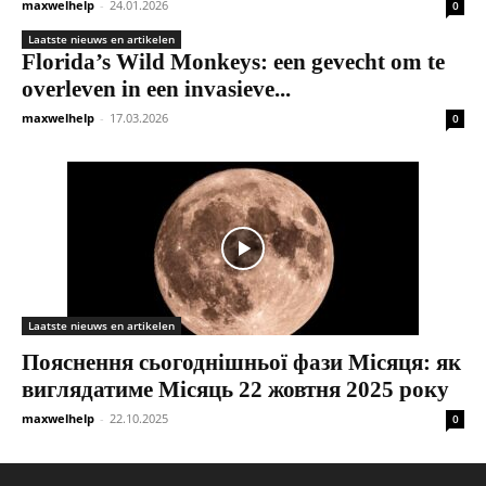
maxwelhelp
-
24.01.2026
0
Laatste nieuws en artikelen
Florida’s Wild Monkeys: een gevecht om te
overleven in een invasieve...
maxwelhelp
-
17.03.2026
0
Laatste nieuws en artikelen
Пояснення сьогоднішньої фази Місяця: як
виглядатиме Місяць 22 жовтня 2025 року
maxwelhelp
-
22.10.2025
0