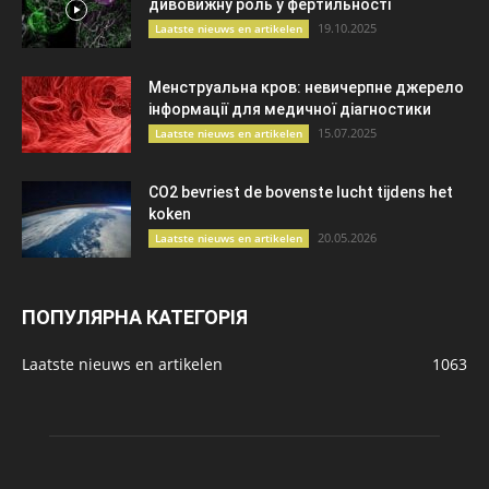
дивовижну роль у фертильності
19.10.2025
Laatste nieuws en artikelen
Менструальна кров: невичерпне джерело
інформації для медичної діагностики
15.07.2025
Laatste nieuws en artikelen
CO2 bevriest de bovenste lucht tijdens het
koken
20.05.2026
Laatste nieuws en artikelen
ПОПУЛЯРНА КАТЕГОРІЯ
Laatste nieuws en artikelen
1063