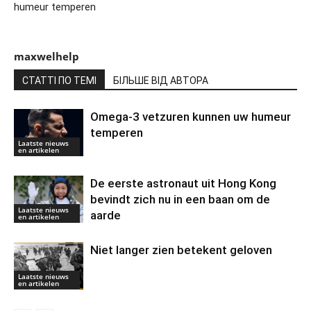
humeur temperen
maxwelhelp
СТАТТІ ПО ТЕМІ
БІЛЬШЕ ВІД АВТОРА
Omega-3 vetzuren kunnen uw humeur
temperen
Laatste nieuws
en artikelen
De eerste astronaut uit Hong Kong
bevindt zich nu in een baan om de
Laatste nieuws
aarde
en artikelen
Niet langer zien betekent geloven
Laatste nieuws
en artikelen