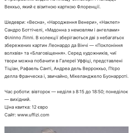
Веккьо, який є візитною карткою Флоренції.
Шедеври:
«Весна», «Народження Венери», «Наклеп»
Сандро Боттічелі, «Мадонна з немовлям і ангелами»
Філіппо Ліппі. В колекції зберігаються дві з небагатьох
збережених картин Леонардо да Вінчі — «Поклоніння
волхвів» та «Благовіщення». Серед художників, чиї
твори можна побачити в Галереї Уффіці, представлені
Тіціан, Рафаель Санті, Андреа дель Верроккьо, П’єро
делла Франческа і, звичайно, Мікеланджело Буонарроті.
Час роботи:
вівторок — неділя з 8:15 до 18:50; понеділок
— вихідний.
Ціна квитка:
12 євро
Сайт:
www.uffizi.com