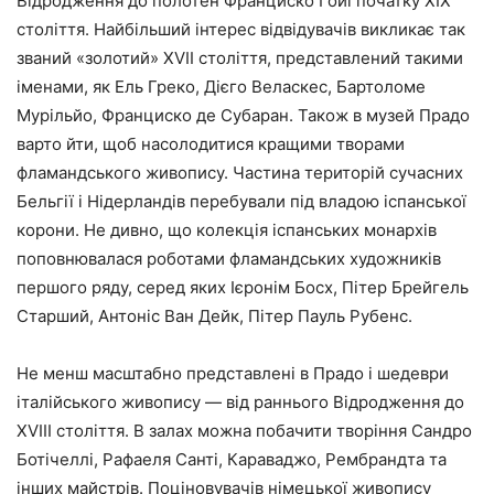
Відродження до полотен Франциско Гойї початку XIX
століття. Найбільший інтерес відвідувачів викликає так
званий «золотий» XVII століття, представлений такими
іменами, як Ель Греко, Дієго Веласкес, Бартоломе
Мурільйо, Франциско де Субаран. Також в музей Прадо
варто йти, щоб насолодитися кращими творами
фламандського живопису. Частина територій сучасних
Бельгії і Нідерландів перебували під владою іспанської
корони. Не дивно, що колекція іспанських монархів
поповнювалася роботами фламандських художників
першого ряду, серед яких Ієронім Босх, Пітер Брейгель
Старший, Антоніс Ван Дейк, Пітер Пауль Рубенс.
Не менш масштабно представлені в Прадо і шедеври
італійського живопису — від раннього Відродження до
XVIII століття. В залах можна побачити творіння Сандро
Ботічеллі, Рафаеля Санті, Караваджо, Рембрандта та
інших майстрів. Поціновувачів німецької живопису