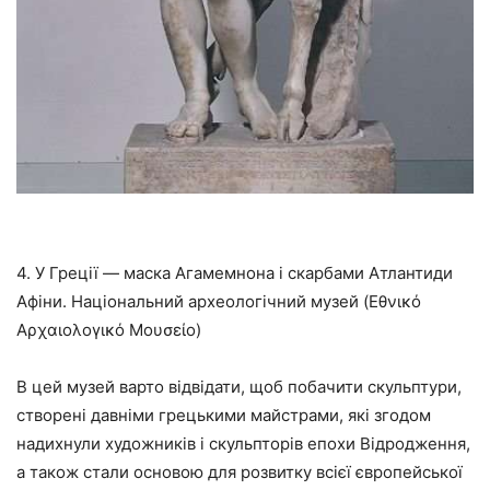
4. У Греції — маска Агамемнона і скарбами Атлантиди
Афіни. Національний археологічний музей (Εθνικό
Αρχαιολογικό Μουσείο)
В цей музей варто відвідати, щоб побачити скульптури,
створені давніми грецькими майстрами, які згодом
надихнули художників і скульпторів епохи Відродження,
а також стали основою для розвитку всієї європейської