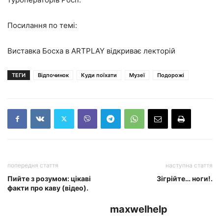
Посилання по темі:
Виставка Босха в ARTPLAY відкриває лекторій
ТЕГИ
Відпочинок
Куди поїхати
Музеї
Подорожі
попередня стаття
наступна стаття
Пийте з розумом: цікаві
Зігрійте… ноги!.
факти про каву (відео).
maxwelhelp