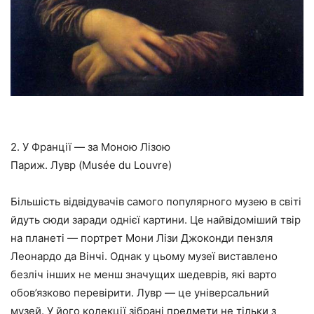
2. У Франції — за Моною Лізою
Париж. Лувр (Musée du Louvre)
Більшість відвідувачів самого популярного музею в світі
йдуть сюди заради однієї картини. Це найвідоміший твір
на планеті — портрет Мони Лізи Джоконди пензля
Леонардо да Вінчі. Однак у цьому музеї виставлено
безліч інших не менш значущих шедеврів, які варто
обов’язково перевірити. Лувр — це універсальний
музей. У його колекції зібрані предмети не тільки з