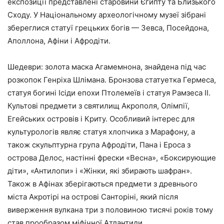
експозиції представлені старовини Єгипту та Близького
Сходу. У Національному археологічному музеї зібрані
збереглися статуї грецьких богів — Зевса, Посейдона,
Аполлона, Афіни і Афродіти.
Шедеври:
золота маска Агамемнона, знайдена під час
розкопок Генріха Шлімана. Бронзова статуетка Гермеса,
статуя богині Ісіди епохи Птолемеїв і статуя Рамзеса II.
Культові предмети з святилищ Акрополя, Олімпії,
Егейських островів і Криту. Особливий інтерес для
культурологів являє статуя хлопчика з Марафону, а
також скульптурна група Афродіти, Пана і Ероса з
острова Делос, настінні фрески «Весна», «Боксирующие
діти», «Антилопи» і «Жінки, які збирають шафран».
Також в Афінах зберігаються предмети з древнього
міста Акротірі на острові Санторіні, який після
виверження вулкана три з половиною тисячі років тому
став прообразом міфічної Атлантиди.