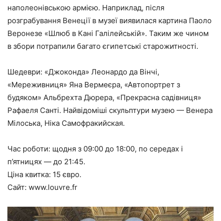
наполеонівською армією. Наприклад, після
розграбування Венеції в музеї виявилася картина Паоло
Веронезе «Шлюб в Кані Галілейській». Таким же чином
в збори потрапили багато єгипетські старожитності.
Шедеври:
«Джоконда» Леонардо да Вінчі,
«Мереживниця» Яна Вермеєра, «Автопортрет з
будяком» Альбрехта Дюрера, «Прекрасна садівниця»
Рафаеля Санті. Найвідоміші скульптури музею — Венера
Мілоська, Ніка Самофракийская.
Час роботи:
щодня з 09:00 до 18:00, по середах і
п’ятницях — до 21:45.
Ціна квитка:
15 євро.
Сайт:
www.louvre.fr