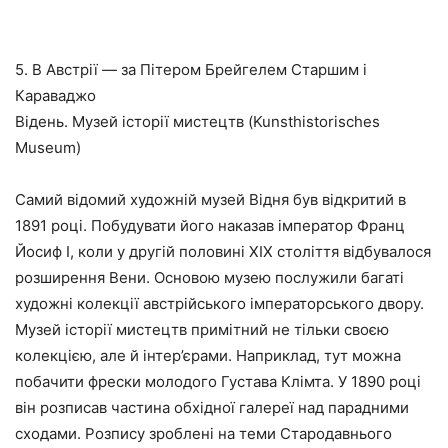
5. В Австрії — за Пітером Брейгелем Старшим і
Караваджо
Відень. Музей історії мистецтв (Kunsthistorisches
Museum)
Самий відомий художній музей Відня був відкритий в
1891 році. Побудувати його наказав імператор Франц
Йосиф I, коли у другій половині XIX століття відбувалося
розширення Вени. Основою музею послужили багаті
художні колекції австрійського імператорського двору.
Музей історії мистецтв примітний не тільки своєю
колекцією, але й інтер’єрами. Наприклад, тут можна
побачити фрески молодого Густава Клімта. У 1890 році
він розписав частина обхідної галереї над парадними
сходами. Розпису зроблені на теми Стародавнього