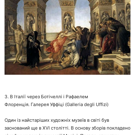
3. В Італії через Ботічеллі і Рафаелем
Флоренція. Галерея Уффіці (Galleria degli Uffizi)
Один із найстаріших художніх музеїв в світі був
заснований ще в XVI столітті. В основу зборів покладено