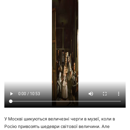
У Москві шикуються величезні черги в музеї, коли в
Росію привозять шедеври світової величини. Але