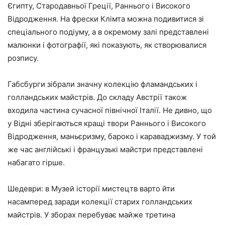
Єгипту, Стародавньої Греції, Раннього і Високого
Відродження. На фрески Клімта можна подивитися зі
спеціального подіуму, а в окремому залі представлені
малюнки і фотографії, які показують, як створювалися
розпису.
Габсбурги зібрали значну колекцію фламандських і
голландських майстрів. До складу Австрії також
входила частина сучасної північної Італії. Не дивно, що
у Відні зберігаються кращі твори Раннього і Високого
Відродження, маньєризму, бароко і караваджизму. У той
же час англійські і французькі майстри представлені
набагато гірше.
Шедеври:
в Музей історії мистецтв варто йти
насамперед заради колекції старих голландських
майстрів. У зборах перебуває майже третина