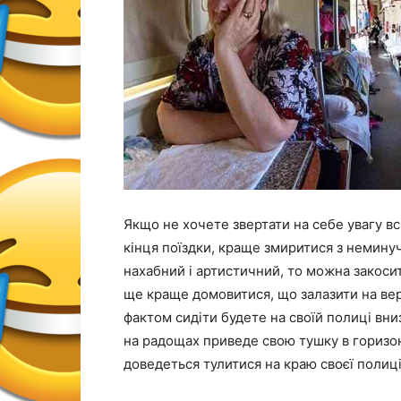
Якщо не хочете звертати на себе увагу в
кінця поїздки, краще змиритися з неминуч
нахабний і артистичний, то можна закосити
ще краще домовитися, що залазити на верх
фактом сидіти будете на своїй полиці вни
на радощах приведе свою тушку в горизон
доведеться тулитися на краю своєї полиці