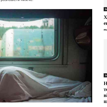
Б
Х
е
ma
Б
Н
т
в
ш