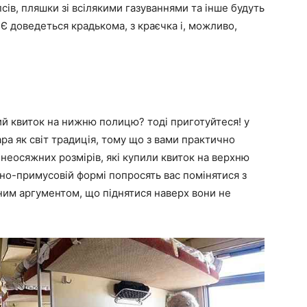
псів, пляшки зі всілякими газуваннями та інше будуть
Є доведеться крадькома, з краєчка і, можливо,
ий квиток на нижню полицю? тоді приготуйтеся! у
ара як світ традиція, тому що з вами практично
 неосяжних розмірів, які купили квиток на верхню
ьно-примусовій формі попросять вас помінятися з
ним аргументом, що піднятися наверх вони не