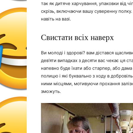
так як дитяче харчування, упаковки від чі
скрізь, включаючи вашу суверенну полку. 
навіть на вазі.
Свистати всіх наверх
Ви молоді і здорові? вам дістався щаслив
дев’яти випадках з десяти вас чекає ця ст
напевно буде їхати або старпер, або дама
полицю і які буквально з ходу в добровіл
ними місцями, мотивуючи прохання заліз
зможуть.