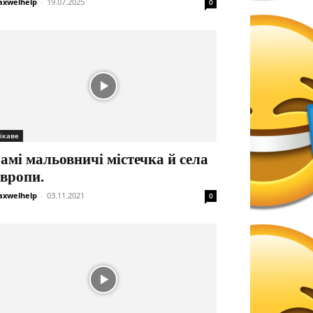
xwelhelp
-
19.07.2025
0
ікаве
амі мальовничі містечка й села
вропи.
xwelhelp
-
03.11.2021
0