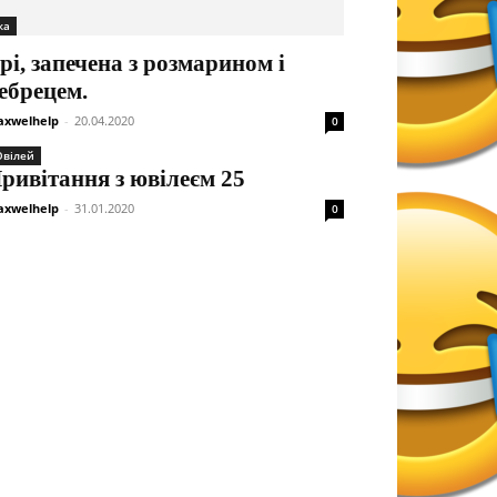
жа
рі, запечена з розмарином і
ебрецем.
xwelhelp
-
20.04.2020
0
вілей
ривітання з ювілеєм 25
xwelhelp
-
31.01.2020
0