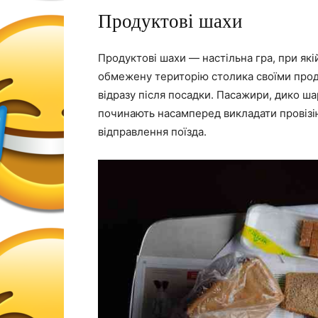
Продуктові шахи
Продуктові шахи — настільна гра, при як
обмежену територію столика своїми прод
відразу після посадки. Пасажири, дико ш
починають насамперед викладати провізію 
відправлення поїзда.