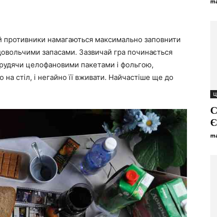
ma
ій противники намагаються максимально заповнити
овольчими запасами. Зазвичай гра починається
арудячи целофановими пакетами і фольгою,
на стіл, і негайно її вживати. Найчастіше ще до
Ц
С
Є
ma