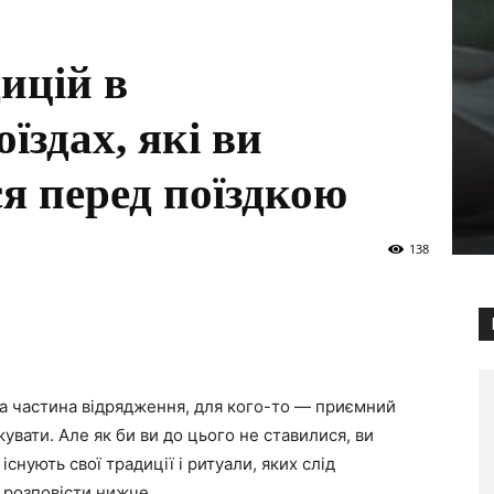
дицій в
їздах, які ви
ся перед поїздкою
138
ва частина відрядження, для кого-то — приємний
вати. Але як би ви до цього не ставилися, ви
існують свої традиції і ритуали, яких слід
 розповісти нижче.