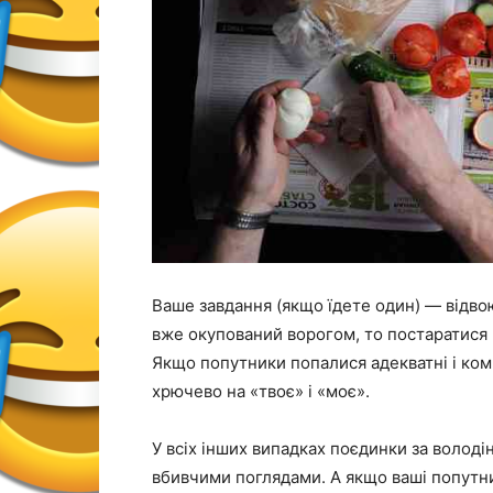
Ваше завдання (якщо їдете один) — відвою
вже окупований ворогом, то постаратися в
Якщо попутники попалися адекватні і комп
хрючево на «твоє» і «моє».
У всіх інших випадках поєдинки за володі
вбивчими поглядами. А якщо ваші попутник