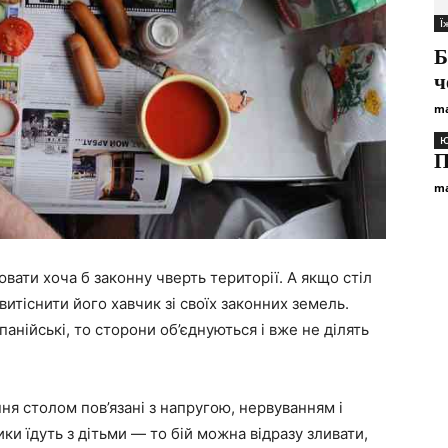
Ї
Б
ч
ma
Ю
П
ma
вати хоча б законну чверть території. А якщо стіл
итіснити його хавчик зі своїх законних земель.
анійські, то сторони об’єднуються і вже не ділять
ння столом пов’язані з напругою, нервуванням і
и їдуть з дітьми — то бій можна відразу зливати,