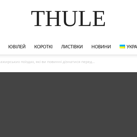
THULE
ЮВІЛЕЙ
КОРОТКІ
ЛИСТІВКИ
НОВИНИ
УКРА
сажирських поїздах, які ви повинні дізнатися перед...