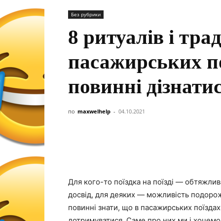
Без рубрики
8 ритуалів і тра
пасажирських по
повинні дізнати
по
maxwelhelp
-
04.10.2021
Для кого-то поїздка на поїзді — обтяжли
досвід, для деяких — можливість подорожу
повинні знати, що в пасажирських поїздах 
дотримуватися. Саме про них ми і хочемо