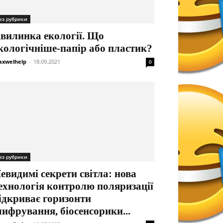
ез рубрики
вилинка екології. Що
кологічніше-папір або пластик?
xwelhelp
-
18.09.2021
0
ез рубрики
евидимі секрети світла: нова
ехнологія контролю поляризації
ідкриває горизонти
ифрування, біосенсорики...