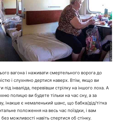
сього вагона і наживати смертельного ворога до
істю і слухняно дертися наверх. Втім, якщо ви
 під інваліда, перевівши стрілку на іншого лоха. А
ню полицю ви будете тільки на час сну, а за
зу, інакше є немаленький шанс, що бабка/дід/тітка
тальне положення на весь час поїздки, і вам
 без можливості навіть спертися об стінку.