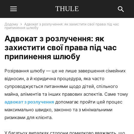
THULE
Додому
Адвокат з розлучення: як захистити свої права під час
припинення шлюбу
Адвокат з розлучення: як
захистити свої права під час
припинення шлюбу
Розірвання шлюбу — це не лише завершення сімейних
відносин, а й юридична процедура, яка часто
супроводжується питаннями щодо дітей, спільного
майна, аліментів та інших правових аспектів. Саме тому
адвокат з розлучення
допомагає пройти цей процес
максимально швидко, законно та з мінімальними
ризиками для клієнта.
У багатьох випадках сторони помилково вважають, що