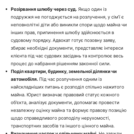
Розірвання шлюбу через суд.
Якщо один із
подружжя не погоджується на розлучення, у сім’ї є
неповнолітні діти або виникли спори щодо майна чи
інших прав, припинення шлюбу здійснюється в
судовому порядку. Адвокат готує позовну заяву,
збирає необхідні документи, представляє інтереси
клієнта під час судових засідань та контролює весь
процес до набрання рішенням законної сили.
Поділ квартири, будинку, земельної ділянки чи
автомобіля.
Під час розлучення одним із
найскладніших питань є розподіл спільно нажитого
майна. Юрист визначає правовий статус кожного
об’єкта, аналізує документи, допомагає провести
незалежну оцінку майна та формує правову позицію
щодо справедливого розподілу нерухомості,
транспортних засобів та іншого цінного майна.
Визначення часток у спільному майні.
Не завжди