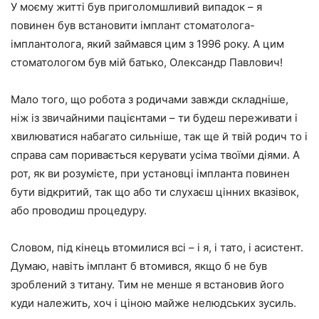
У моєму житті був приголомшливий випадок – я
повинен був встановити імплант стоматолога-
імплантолога, який займався цим з 1996 року. А цим
стоматологом був мій батько, Олександр Павлович!
Мало того, що робота з родичами завжди складніше,
ніж із звичайними пацієнтами – ти будеш переживати і
хвилюватися набагато сильніше, так ще й твій родич то і
справа сам поривається керувати усіма твоїми діями. А
рот, як ви розумієте, при установці імпланта повинен
бути відкритий, так що або ти слухаєш цінних вказівок,
або проводиш процедуру.
Словом, під кінець втомилися всі – і я, і тато, і асистент.
Думаю, навіть імплант б втомився, якщо б не був
зроблений з титану. Тим не менше я встановив його
куди належить, хоч і ціною майже нелюдських зусиль.