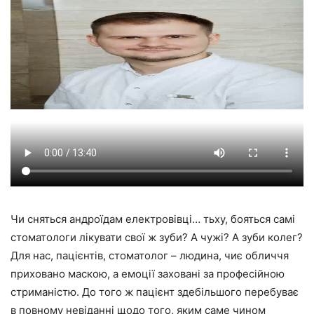
Чи сняться андроїдам електровівці… тьху, бояться самі
стоматологи лікувати свої ж зуби? А чужі? А зуби колег?
Для нас, пацієнтів, стоматолог – людина, чиє обличчя
приховано маскою, а емоції заховані за професійною
стриманістю. До того ж пацієнт здебільшого перебуває
в повному невіданні щодо того, яким саме чином