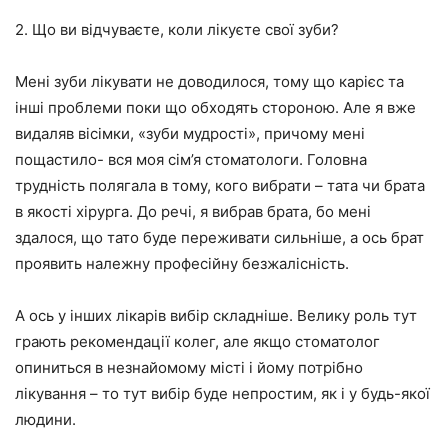
2. Що ви відчуваєте, коли лікуєте свої зуби?
Мені зуби лікувати не доводилося, тому що карієс та
інші проблеми поки що обходять стороною. Але я вже
видаляв вісімки, «зуби мудрості», причому мені
пощастило- вся моя сім’я стоматологи. Головна
трудність полягала в тому, кого вибрати – тата чи брата
в якості хірурга. До речі, я вибрав брата, бо мені
здалося, що тато буде переживати сильніше, а ось брат
проявить належну професійну безжалісність.
А ось у інших лікарів вибір складніше. Велику роль тут
грають рекомендації колег, але якщо стоматолог
опиниться в незнайомому місті і йому потрібно
лікування – то тут вибір буде непростим, як і у будь-якої
людини.