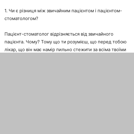
1. Чи є різниця між звичайним пацієнтом і пацієнтом-
стоматологом?
Пацієнт-стоматолог відрізняється від звичайного
пацієнта. Чому? Тому що ти розумієш, що перед тобою
лікар, що він має намір пильно стежити за всіма твоїми
діями. За моїми спостереженнями, стоматологи
боятися лікування ще більше, ніж інші пацієнти. Мабуть,
багато знань – багато печалі. До речі, лікарі при цьому
спокійно ставляться до мого вибору методів лікування –
спроб
вирвати у мене з рук бормашинку, бо щось не
подобається, ніколи не було. Найчастіше лікарі
вибирають стоматолога за рекомендацією, тобто в
твоєму кріслі займає місце колега, який тебе знає і
довіряє.