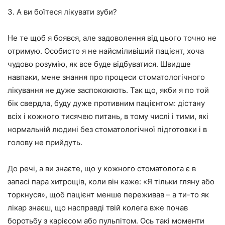
3. А ви боїтеся лікувати зуби?
Не те щоб я боявся, але задоволення від цього точно не
отримую. Особисто я не найсміливіший пацієнт, хоча
чудово розумію, як все буде відбуватися. Швидше
навпаки, мене знання про процеси стоматологічного
лікування не дуже заспокоюють. Так що, якби я по той
бік свердла, буду дуже противним пацієнтом: дістану
всіх і кожного тисячею питань, в тому числі і тими, які
нормальній людині без стоматологічної підготовки і в
голову не прийдуть.
До речі, а ви знаєте, що у кожного стоматолога є в
запасі пара хитрощів, коли він каже: «Я тільки гляну або
торкнуся», щоб пацієнт менше переживав – а ти-то як
лікар знаєш, що насправді твій колега вже почав
боротьбу з карієсом або пульпітом. Ось такі моменти