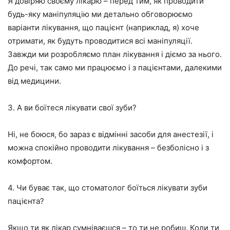
Я довіряю своєму лікарю – перед тим, як проводити
будь-яку маніпуляцію ми детально обговорюємо
варіанти лікування, що пацієнт (наприклад, я) хоче
отримати, як будуть проводитися всі маніпуляції.
Завжди ми розробляємо план лікування і діємо за нього.
До речі, так само ми працюємо і з пацієнтами, далекими
від медицини.
3. А ви боїтеся лікувати свої зуби?
Ні, не боюся, бо зараз є відмінні засоби для анестезії, і
можна спокійно проводити лікування – безболісно і з
комфортом.
4. Чи буває так, що стоматолог боїться лікувати зуби
пацієнта?
Якщо ти як лікар сумніваєшся – то ти не робиш. Коли ти