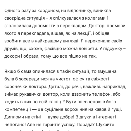
Одного разу за кордоном, на відпочинку, виникла
своєрідна ситуація – я спілкувалася з колегами і
зголосилася допомогти з перекладом. Доктор, промови
якого я перекладала, віщав, як на лекції, і обіцяв
зробити все в найкращому вигляді. Я переконала своїх
друзів, що, схоже, фахівцю можна довіряти. У підсумку –
докори і образи, тому що все пішло не так.
Якщо б сама опинилася в такій ситуації, то змушена
була б зосередитися на чистоті офісу та свіжості
сорочечки доктора. Деталі, до речі, важливі: наприклад,
знімає рукавички доктор, коли дзвонить телефон, або
ходить в них по всій клініці? Бути впевненою в його
компетенції — це суцільне ворожіння на кавовій гущі.
Дипломи на стіні — дуже добре! Відгуки в інтернеті—
непогано! Але не гарантія успіху. Порада? Шукайте