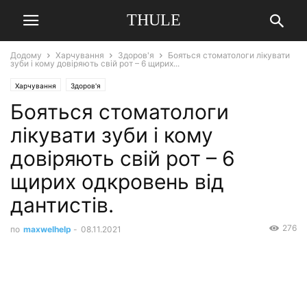
THULE
Додому
Харчування
Здоров'я
Бояться стоматологи лікувати
зуби і кому довіряють свій рот – 6 щирих...
Харчування
Здоров'я
Бояться стоматологи
лікувати зуби і кому
довіряють свій рот – 6
щирих одкровень від
дантистів.
276
по
maxwelhelp
-
08.11.2021