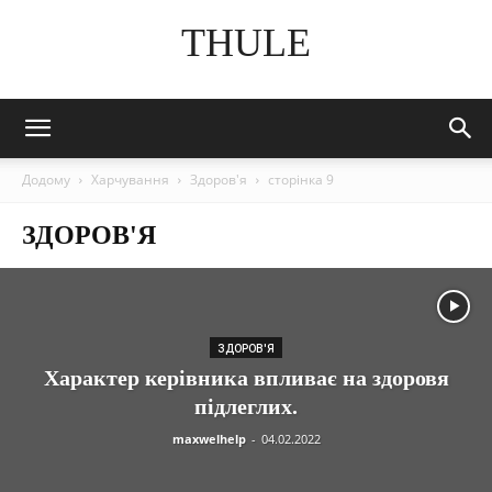
THULE
Додому
Харчування
Здоров'я
сторінка 9
ЗДОРОВ'Я
ЗДОРОВ'Я
Характер керівника впливає на здоровя
підлеглих.
maxwelhelp
-
04.02.2022