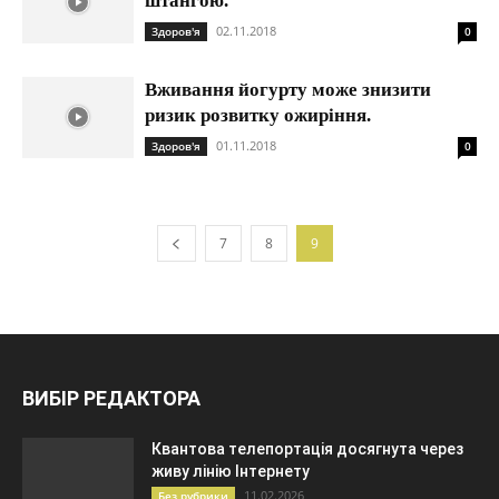
штангою.
02.11.2018
Здоров'я
0
Вживання йогурту може знизити
ризик розвитку ожиріння.
01.11.2018
Здоров'я
0
7
8
9
ВИБІР РЕДАКТОРА
Квантова телепортація досягнута через
живу лінію Інтернету
11.02.2026
Без рубрики