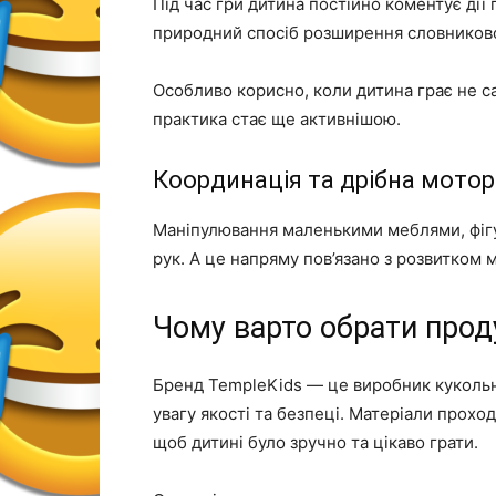
Під час гри дитина постійно коментує дії 
природний спосіб розширення словниково
Особливо корисно, коли дитина грає не с
практика стає ще активнішою.
Координація та дрібна мото
Маніпулювання маленькими меблями, фігу
рук. А це напряму пов’язано з розвитком 
Чому варто обрати прод
Бренд TempleKids — це виробник кукольн
увагу якості та безпеці. Матеріали проход
щоб дитині було зручно та цікаво грати.