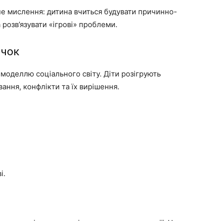
не мислення: дитина вчиться будувати причинно-
а розв’язувати «ігрові» проблеми.
ичок
моделлю соціального світу. Діти розігрують
вання, конфлікти та їх вирішення.
і.