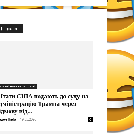
Це цікаво!
станні новини та статті
тати США подають до суду на
дміністрацію Трампа через
ідмову від...
xwelhelp
-
19.03.2026
0