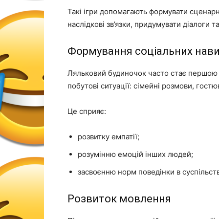
Такі ігри допомагають формувати сценар
наслідкові зв’язки, придумувати діалоги т
Формування соціальних нав
Ляльковий будиночок часто стає першою 
побутові ситуації: сімейні розмови, гостю
Це сприяє:
розвитку емпатії;
розумінню емоцій інших людей;
засвоєнню норм поведінки в суспільств
Розвиток мовлення