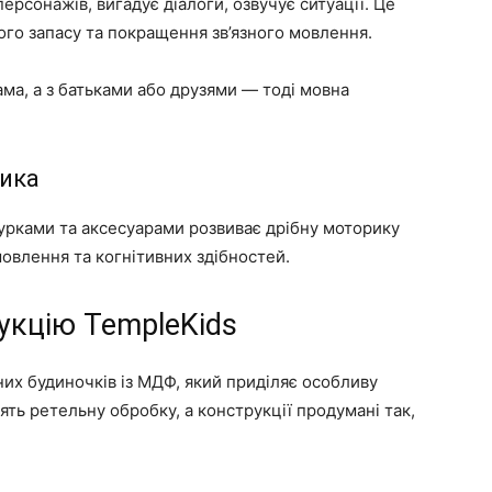
персонажів, вигадує діалоги, озвучує ситуації. Це
го запасу та покращення зв’язного мовлення.
ама, а з батьками або друзями — тоді мовна
рика
рками та аксесуарами розвиває дрібну моторику
мовлення та когнітивних здібностей.
укцію TempleKids
их будиночків із МДФ, який приділяє особливу
ять ретельну обробку, а конструкції продумані так,