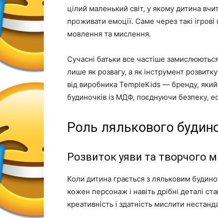
цілий маленький світ, у якому дитина вчи
проживати емоції. Саме через такі ігрові
мовлення та мислення.
Сучасні батьки все частіше замислюютьс
лише як розвагу, а як інструмент розвитк
від виробника TempleKids — бренду, який
будиночків із МДФ, поєднуючи безпеку, ес
Роль лялькового будино
Розвиток уяви та творчого 
Коли дитина грається з ляльковим будиноч
кожен персонаж і навіть дрібні деталі ст
креативність і здатність мислити нестанд