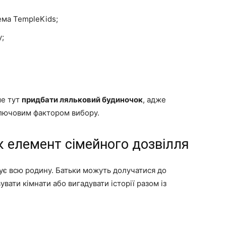
ема TempleKids;
у;
ме тут
придбати ляльковий будиночок
, адже
ключовим фактором вибору.
 елемент сімейного дозвілля
ує всю родину. Батьки можуть долучатися до
ати кімнати або вигадувати історії разом із