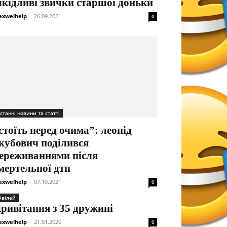
кідливі звички старшої доньки
xwelhelp
-
26.09.2021
0
станні новини та статті
стоїть перед очима”: леонід
кубович поділився
ереживаннями після
мертельної дтп
xwelhelp
-
07.10.2021
0
вілей
ривітання з 35 дружині
xwelhelp
-
21.01.2020
0