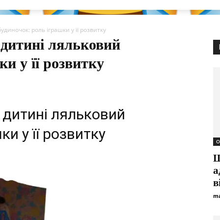
диночок: роль іграшки у її розвитку
дитині ляльковий
ки у її розвитку
 дитині ляльковий
ки у її розвитку
О
Ш
а
в
ma