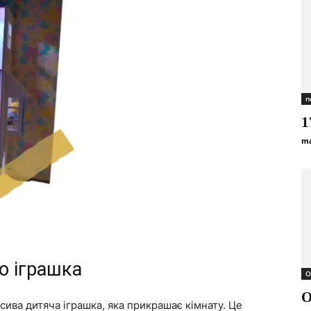
п
1
ma
то іграшка
О
О
ива дитяча іграшка, яка прикрашає кімнату. Це