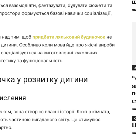
ш
ться взаємодіяти, фантазувати, будувати сюжети та
ma
 простори формуються базові навички соціалізації,
я над тим, щоб
придбати ляльковий будиночок
не
у дитини. Особливо коли мова йде про якісні вироби
 спеціалізується на виготовленні кукольних
тетику та функціональність.
О
“
чка у розвитку дитини
я
п
мислення
с
ma
ком, вона створює власні історії. Кожна кімната,
Ю
ають частиною вигаданого світу. Це стимулює
П
артно.
ma