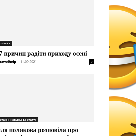
озитив
7 причин радіти приходу осені
xwelhelp
-
11.09.2021
0
станні новини та статті
ля полякова розповіла про