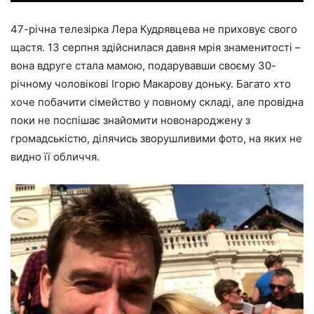
47-річна телезірка Лера Кудрявцева не приховує свого
щастя. 13 серпня здійснилася давня мрія знаменитості –
вона вдруге стала мамою
, подарувавши своєму 30-
річному чоловікові Ігорю Макарову доньку. Багато хто
хоче побачити сімейство у повному складі, але провідна
поки не поспішає знайомити новонароджену з
громадськістю, ділячись зворушливими фото, на яких не
видно її обличчя.