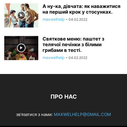
А ну-ка, дівчата: як наважитися
на перший крок у стосунках.
maxwelhelp
-
04.02.2022
Святкове меню: паштет з
телячої печінки з білими
грибами в тесті.
maxwelhelp
-
04.02.2022
ПРО НАС
зв'язатися з нами:
MAXWELHELP@GMAIL.COM