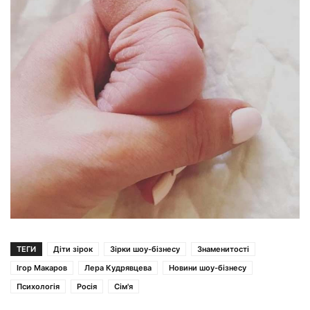
ТЕГИ
Діти зірок
Зірки шоу-бізнесу
Знаменитості
Ігор Макаров
Лера Кудрявцева
Новини шоу-бізнесу
Психологія
Росія
Сім'я