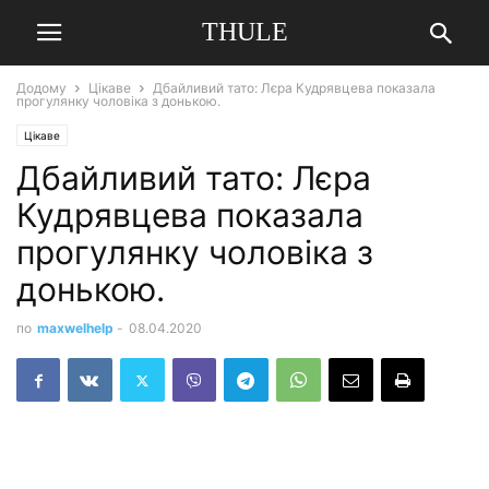
THULE
Додому
Цікаве
Дбайливий тато: Лєра Кудрявцева показала
прогулянку чоловіка з донькою.
Цікаве
Дбайливий тато: Лєра
Кудрявцева показала
прогулянку чоловіка з
донькою.
по
maxwelhelp
-
08.04.2020