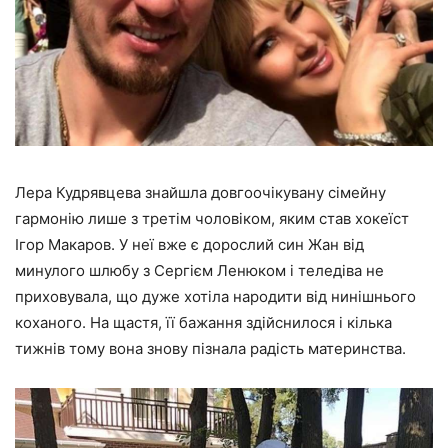
Лера Кудрявцева знайшла довгоочікувану сімейну
гармонію лише з третім чоловіком, яким став хокеїст
Ігор Макаров. У неї вже є дорослий син Жан від
минулого шлюбу з Сергієм Ленюком і теледіва не
приховувала, що дуже хотіла народити від нинішнього
коханого. На щастя, її бажання здійснилося і кілька
тижнів тому вона знову пізнала радість материнства.