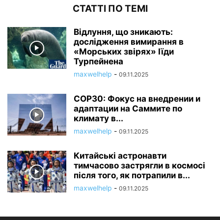
СТАТТІ ПО ТЕМІ
Відлуння, що зникають:
дослідження вимирання в
«Морських звірях» Іїди
Турпейнена
maxwelhelp
-
09.11.2025
COP30: Фокус на внедрении и
адаптации на Саммите по
климату в...
maxwelhelp
-
09.11.2025
Китайські астронавти
тимчасово застрягли в космосі
після того, як потрапили в...
maxwelhelp
-
09.11.2025