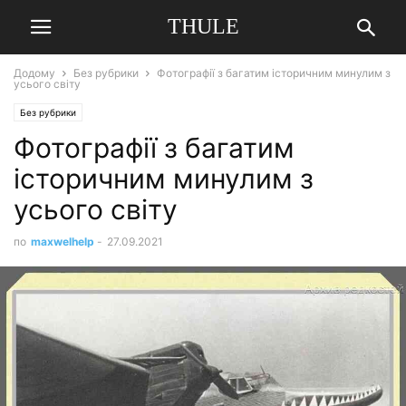
THULE
Додому
Без рубрики
Фотографії з багатим історичним минулим з
усього світу
Без рубрики
Фотографії з багатим
історичним минулим з
усього світу
по
maxwelhelp
-
27.09.2021