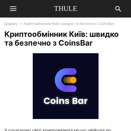
THULE
Додому
Криптообмінник Київ: швидко та безпечно з CoinsBar
Криптообмінник Київ: швидко
та безпечно з CoinsBar
У сучасному світі криптовалюта міцно увійшла до