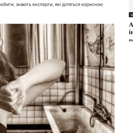
обити, знають експерти, які діляться корисною
Ц
А
і
ma