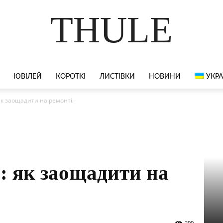
THULE
ЮВІЛЕЙ
КОРОТКІ
ЛИСТІВКИ
НОВИНИ
УКРА
як заощадити на ремонті.
а: як заощадити на
290