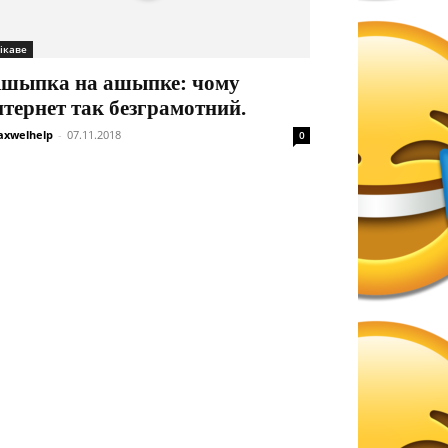
ікаве
шыпка на ашыпке: чому
нтернет так безграмотний.
xwelhelp
-
07.11.2018
0