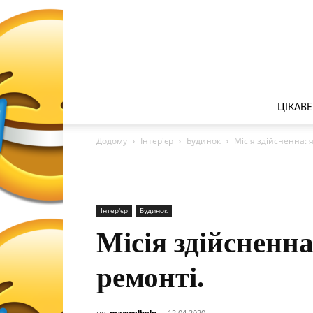
ЦІКАВЕ
Додому
Інтер'єр
Будинок
Місія здійсненна: 
Інтер'єр
Будинок
Місія здійсненн
ремонті.
по
maxwelhelp
-
12.04.2020