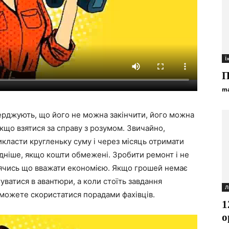
Ї
П
ma
ерджують, що його не можна закінчити, його можна
якщо взятися за справу з розумом. Звичайно,
икласти кругленьку суму і через місяць отримати
адніше, якщо кошти обмежені. Зробити ремонт і не
лячись що вважати економією. Якщо
грошей немає
туватися в авантюри, а коли стоїть завдання
Л
можете скористатися порадами фахівців.
1
о