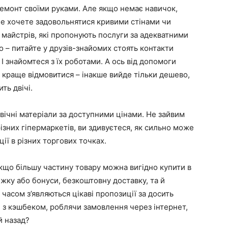
емонт своїми руками
. Але якщо немає навичок,
о не хочете задовольнятися кривими стінами чи
 майстрів, які пропонують послуги за адекватними
іо – питайте у друзів-знайомих стоять контакти
 І знайомтеся з їх роботами. А ось від допомоги
ду краще відмовитися – інакше вийде тільки дешево,
ть двічі.
вічні матеріали за доступними цінами. Не зайвим
ізних гіпермаркетів, ви здивуєтеся, як сильно може
кції в різних торгових точках.
 якщо більшу частину товару можна вигідно купити в
жку або бонуси, безкоштовну доставку, та й
 часом з’являються цікаві пропозиції за досить
и з кэшбеком
, роблячи замовлення через інтернет,
й назад?