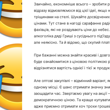
Звичайно, економніше всього – зробити
р
відразу відмовляємося від цієї ідеї, якщ
тріщинами на стелі. Шукайте досвідчених
цінами. Тут стане в нагоді сарафанне рад
фахівців, які не роздувають ціни до небес.
алкоголіка дяді Гриші з сусіднього під’їз
але неякісно. Та й відомо, що скупий плати
При бажанні можна знайти красиві і довго
буде ознайомитися з ціновою політикою р
відрізнятися вартість однієї і тієї ж проду
Але оптові закупівлі – відмінний варіант,
одному місці. Є шанс отримати значну зни
заощадити час. Звертаємо увагу на акції –
демократичною ціною. Та краще
купуват
адже приємно отримати хоч трохи гроше