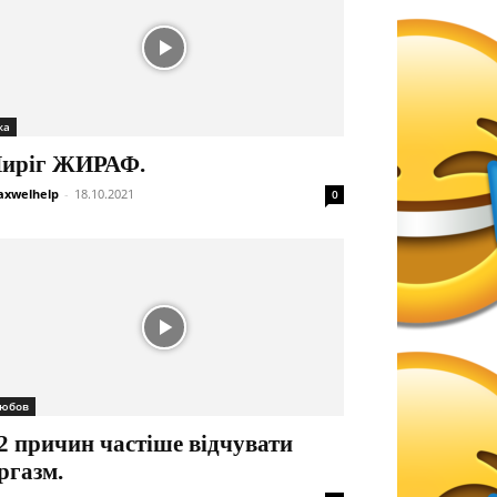
жа
иріг ЖИРАФ.
xwelhelp
-
18.10.2021
0
юбов
2 причин частіше відчувати
ргазм.