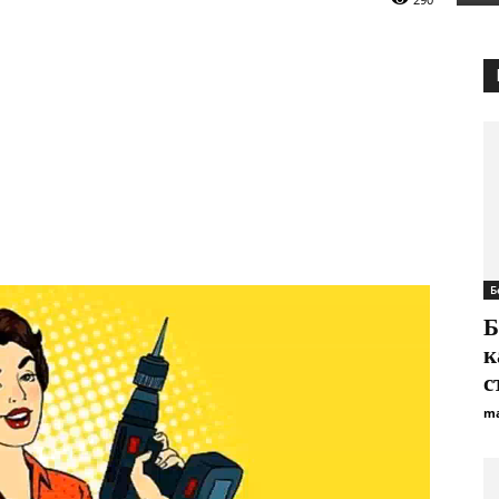
Б
Б
к
с
ma