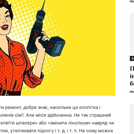
ma
В
П
і
б
ma
и ремонт, добре знає, наскільки це клопітка і
членів сім’ї. Але місія здійсненна. Не так страшний
клеїти шпалери
» або «змінити лінолеум» навряд чи
ни, утеплювати підлогу і т. д. і т. п. На чому можна