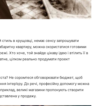
 стиль в хрущовці, немає сенсу запрошувати
баритну квартиру, можна скористатися готовими
жі. Хто хоче, той знайде цікаву ідею і втілить її в
датне, цілком реально продумати проект
іста? Не соромтеся обговорювати бюджет, щоб
ння інтер’єру. До речі, професійну допомогу можна
априклад, великі магазини пропонують створити
дставлена у продажу.