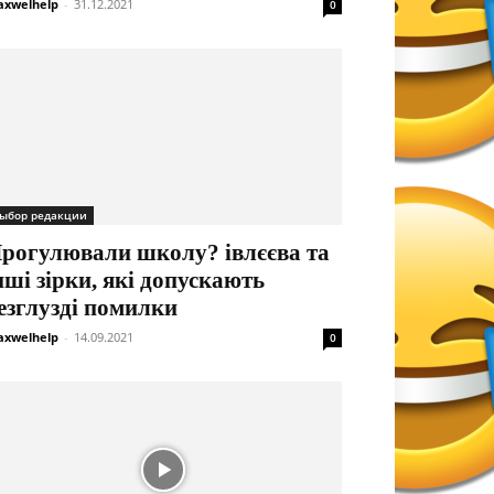
xwelhelp
-
31.12.2021
0
ыбор редакции
рогулювали школу? івлєєва та
нші зірки, які допускають
езглузді помилки
xwelhelp
-
14.09.2021
0