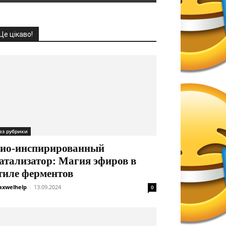
Це цікаво!
ез рубрики
ио-инспирированный
атализатор: Магия эфиров в
тиле ферментов
xwelhelp
-
13.09.2024
0