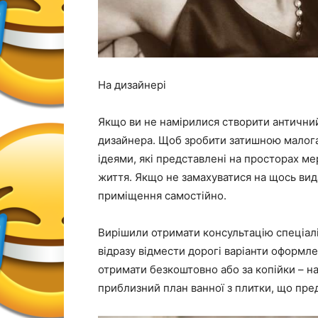
На дизайнері
Якщо ви не намірилися створити античний
дизайнера. Щоб зробити затишною малога
ідеями, які представлені на просторах мере
життя. Якщо не замахуватися на щось ви
приміщення самостійно.
Вирішили отримати консультацію спеціал
відразу відмести дорогі варіанти оформле
отримати безкоштовно або за копійки – н
приблизний план ванної з плитки, що пре