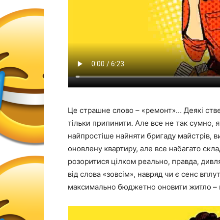
Це страшне слово – «ремонт»… Деякі ств
тільки припинити. Але все не так сумно, 
найпростіше найняти бригаду майстрів, в
оновлену квартиру, але все набагато скл
розоритися цілком реально, правда, див
від слова «зовсім», навряд чи є сенс вплу
максимально бюджетно оновити житло – 