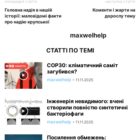
попередня стаття
наступна стаття
Головна надія в нашій
Коменти і жарти на
історії: маловідомі факти
дорослу тему
про надію крупської
maxwelhelp
СТАТТІ ПО ТЕМІ
COP30: кліматичний саміт
загубився?
maxwelhelp
-
11.11.2025
Інженерія невидимого: вчені
створили повністю синтетичні
бактеріофаги
maxwelhelp
-
11.11.2025
Посилення обмежень: