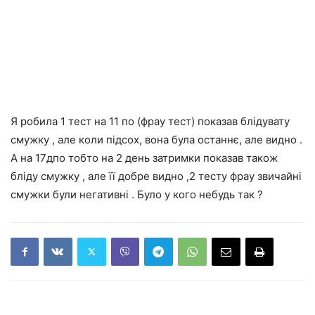
Я робила 1 тест на 11 по (фрау тест) показав блідувату
смужку , але коли підсох, вона була останнє, але видно .
А на 17дпо тобто на 2 день затримки показав також
бліду смужку , але її добре видно ,2 тесту фрау звичайні
смужки були негативні . Було у кого небудь так ?