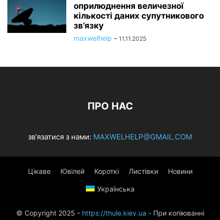
оприлюднення величезної
кількості даних супутникового
зв’язку
maxwelhelp
-
11.11.2025
ПРО НАС
зв'язатися з нами:
MAXWELHELP@GMAIL.COM
Цікаве
Ювілей
Короткі
Листівки
Новини
Українська
© Copyright 2025 -
https://thule.kiev.ua
- При копіюванні