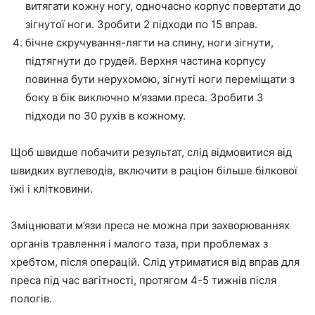
витягати кожну ногу, одночасно корпус повертати до
зігнутої ноги. Зробити 2 підходи по 15 вправ.
бічне скручування-лягти на спину, ноги зігнути,
підтягнути до грудей. Верхня частина корпусу
повинна бути нерухомою, зігнуті ноги переміщати з
боку в бік виключно м’язами преса. Зробити 3
підходи по 30 рухів в кожному.
Щоб швидше побачити результат, слід відмовитися від
швидких вуглеводів, включити в раціон більше білкової
їжі і клітковини.
Зміцнювати м’язи преса не можна при захворюваннях
органів травлення і малого таза, при проблемах з
хребтом, після операцій. Слід утриматися від вправ для
преса під час вагітності, протягом 4-5 тижнів після
пологів.