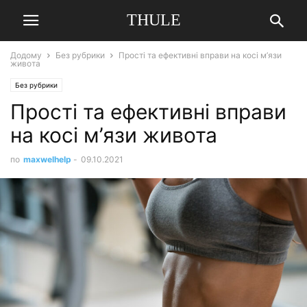
THULE
Додому
Без рубрики
Прості та ефективні вправи на косі м’язи
живота
Без рубрики
Прості та ефективні вправи
на косі м’язи живота
по
maxwelhelp
-
09.10.2021