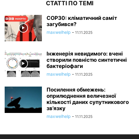
СТАТТІ ПО ТЕМІ
COP30: кліматичний саміт
загубився?
maxwelhelp
-
11.11.2025
Інженерія невидимого: вчені
створили повністю синтетичні
бактеріофаги
maxwelhelp
-
11.11.2025
Посилення обмежень:
оприлюднення величезної
кількості даних супутникового
зв’язку
maxwelhelp
-
11.11.2025