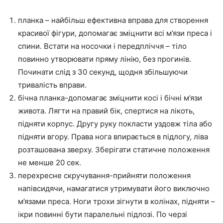
планка – найбільш ефективна вправа для створення
красивої фігури, допомагає зміцнити всі м’язи преса і
спини. Встати на носочки і передпліччя – тіло
повинно утворювати пряму лінію, без прогинів.
Починати слід з 30 секунд, щодня збільшуючи
тривалість вправи.
бічна планка-допомагає зміцнити косі і бічні м’язи
живота. Лягти на правий бік, спертися на лікоть,
підняти корпус. Другу руку покласти уздовж тіла або
підняти вгору. Права нога впирається в підлогу, ліва
розташована зверху. Зберігати статичне положення
не менше 20 сек.
перехресне скручування-прийняти положення
напівсидячи, намагатися утримувати його виключно
м’язами преса. Ноги трохи зігнути в колінах, підняти –
ікри повинні бути паралельні підлозі. По черзі