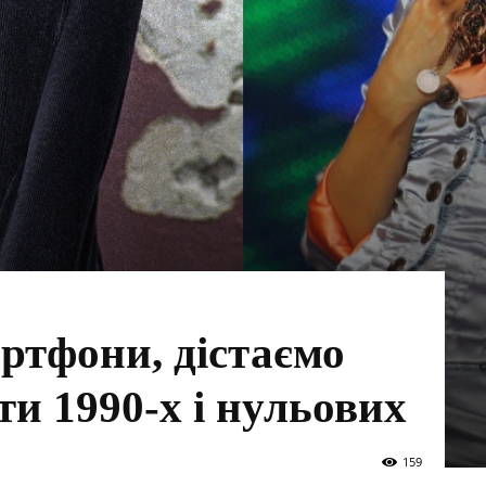
ртфони, дістаємо
ти 1990-х і нульових
159