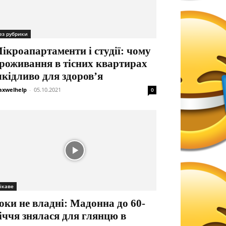
ез рубрики
ікроапартаменти і студії: чому
роживання в тісних квартирах
кідливо для здоров’я
xwelhelp
-
05.10.2021
0
ікаве
оки не владні: Мадонна до 60-
іччя знялася для глянцю в