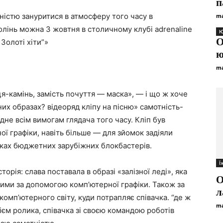
п
вністю зануритися в атмосферу того часу в
ma
олінь можна 3 жовтня в столичному клубі adrenaline
Ю
О
Золоті хіти”»
ю
ma
ця-камінь, замість почуття — маска», — і що ж хоче
них образах? відеоряд кліпу на пісню» самотність-
дне всім вимогам глядача того часу. Кліп був
ї графіки, навіть більше — для зйомок задіяли
мках бюджетних зарубіжних блокбастерів.
Ї
рія: слава поставала в образі «залізної леді», яка
О
ими за допомогою комп’ютерної графіки. Також за
л
комп’ютерного світу, куди потрапляє співачка. “де ж
ma
рієм ролика, співачка зі своєю командою роботів