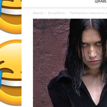
ЦІКАВЕ
Додому
Без рубрики
Прибираємо смартфони, діс