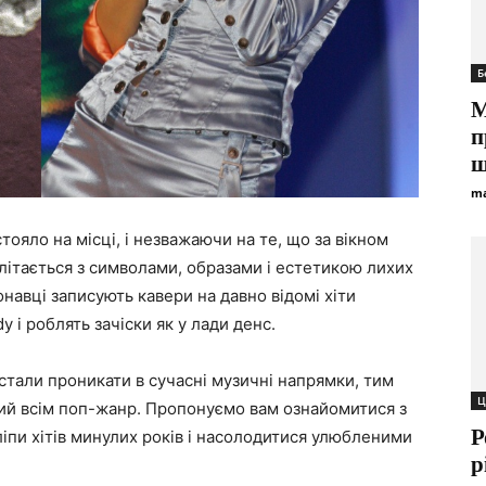
Б
М
п
ш
ma
тояло на місці, і незважаючи на те, що за вікном
плітається з символами, образами і естетикою лихих
онавці записують кавери на давно відомі хіти
y і роблять зачіски як у лади денс.
стали проникати в сучасні музичні напрямки, тим
Ц
й всім поп-жанр. Пропонуємо вам ознайомитися з
Р
іпи хітів минулих років і насолодитися улюбленими
р