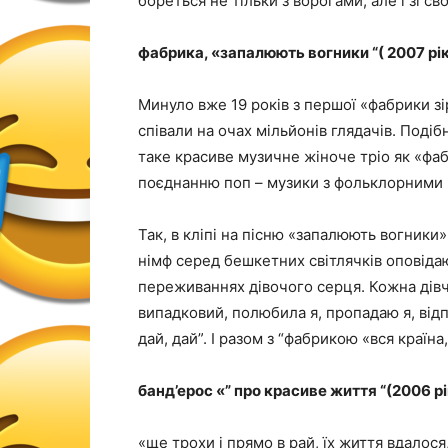
бореться не тільки з ворогами, але і зі с
фабрика, «запалюють вогники “( 2007 рі
Минуло вже 19 років з першої «фабрики зі
співали на очах мільйонів глядачів. Поді
таке красиве музичне жіноче тріо як «фа
поєднанню поп – музики з фольклорними
Так, в кліпі на пісню «запалюють вогники
німф серед бешкетних світлячків оповіда
переживаннях дівочого серця. Кожна дівч
випадковий, полюбила я, пропадаю я, від
дай, дай”. І разом з “фабрикою «вся країна
банд’ерос «” про красиве життя “(2006 рі
«ще трохи і прямо в рай, їх життя вдалося,