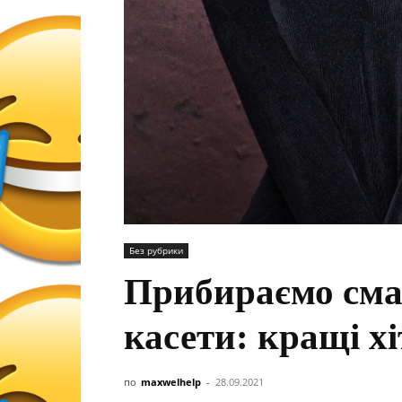
Без рубрики
Прибираємо сма
касети: кращі хі
по
maxwelhelp
-
28.09.2021