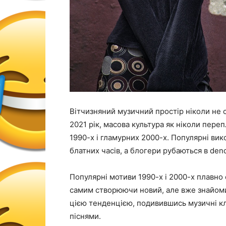
Вітчизняний музичний простір ніколи не с
2021 рік, масова культура як ніколи пере
1990-х і гламурних 2000-х. Популярні вик
блатних часів, а блогери рубаються в dend
Популярні мотиви 1990-х і 2000-х плавно 
самим створюючи новий, але вже знайоми
цією тенденцією, подивившись музичні кл
піснями.