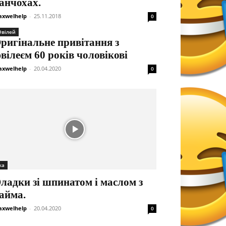
анчохах.
xwelhelp
-
25.11.2018
0
вілей
ригінальне привітання з
вілеєм 60 років чоловікові
xwelhelp
-
20.04.2020
0
жа
ладки зі шпинатом і маслом з
айма.
xwelhelp
-
20.04.2020
0