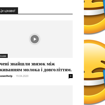
Це цікаво!
ікаве
чені знайшли звязок між
живанням молока і довголіттям.
xwelhelp
-
19.04.2020
0