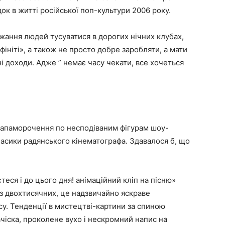
к в житті російської поп-культури 2006 року.
ажання людей тусуватися в дорогих нічних клубах,
фініті», а також не просто добре заробляти, а мати
 доходи. Адже ” немає часу чекати, все хочеться
 запаморочення по несподіваним фігурам шоу-
класики радянського кінематографа. Здавалося б, що
єтеся і до цього дня! анімаційний кліп на пісню»
з двохтисячних, це надзвичайно яскраве
су. Тенденції в мистецтві-картини за спиною
чіска, проколене вухо і нескромний напис на