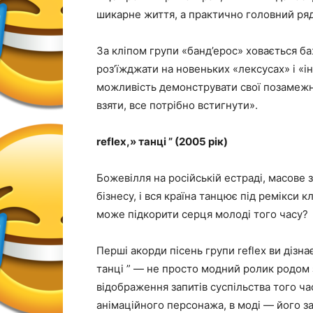
шикарне життя, а практично головний рядо
За кліпом групи «банд’ерос» ховається б
роз’їжджати на новеньких «лексусах» і «ін
можливість демонструвати свої позамежні
взяти, все потрібно встигнути».
reflex,» танці ” (2005 рік)
Божевілля на російській естраді, масове
бізнесу, і вся країна танцює під ремікси 
може підкорити серця молоді того часу?
Перші акорди пісень групи reflex ви дізна
танці ” — не просто модний ролик родом 
відображення запитів суспільства того ча
анімаційного персонажа, в моді — його за