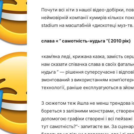
Почути всі хіти з нашої відео-добірки, по
неймовірній компанії кумирів кількох пок
stadium на масштабній «дискотеці муз-тв. 
слава « ” самотність-нудьга “( 2010 рік)
«кам’яна леді, крижана казка, замість сер
нам сказати співачка слава в своїх фаталь
нудьга ” — рішення суперсучасне і відпові
змонтований з використанням комп’ютерно
технології, раніше експлуатуються в зйо
З сюжетом теж йшла не менш трендова істо
бореться з залізними монстрами, створен
допомогою графіки створені і всі пейзажі 
тут самотність?”- запитаєте ви. За сцена