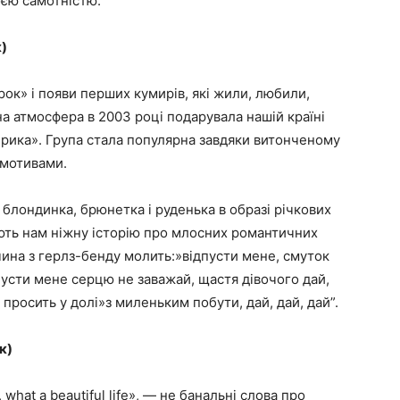
воєю самотністю.
к)
рок» і появи перших кумирів, які жили, любили,
бна атмосфера в 2003 році подарувала нашій країні
брика». Група стала популярна завдяки витонченому
 мотивами.
» блондинка, брюнетка і руденька в образі річкових
ють нам ніжну історію про млосних романтичних
ина з герлз-бенду молить:»відпусти мене, смуток
пусти мене серцю не заважай, щастя дівочого дай,
, просить у долі»з миленьким побути, дай, дай, дай”.
к)
 what a beautiful life», — не банальні слова про