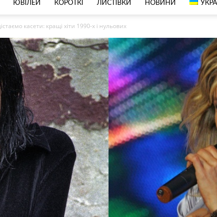
ЮВІЛЕЙ
КОРОТКІ
ЛИСТІВКИ
НОВИНИ
УКРА
таємо касети: кращі хіти 1990-х і нульових