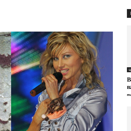
Ц
В
в
ma