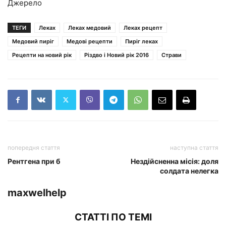
Джерело
ТЕГИ
Леках
Леках медовий
Леках рецепт
Медовий пиріг
Медові рецепти
Пиріг леках
Рецепти на новий рік
Різдво і Новий рік 2016
Страви
попередня стаття
наступна стаття
Рентгена при б
Нездійсненна місія: доля
солдата нелегка
maxwelhelp
СТАТТІ ПО ТЕМІ