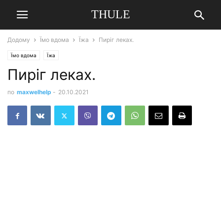
THULE
Додому
Їмо вдома
Їжа
Пиріг леках.
Їмо вдома
Їжа
Пиріг леках.
по
maxwelhelp
-
20.10.2021