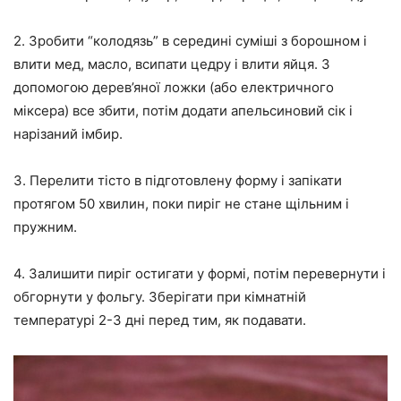
2.
Зробити “колодязь” в середині суміші з борошном і
влити мед, масло, всипати цедру і влити яйця. З
допомогою дерев’яної ложки (або електричного
міксера) все збити, потім додати апельсиновий сік і
нарізаний імбир.
3.
Перелити тісто в підготовлену форму і запікати
протягом 50 хвилин, поки пиріг не стане щільним і
пружним.
4.
Залишити пиріг остигати у формі, потім перевернути і
обгорнути у фольгу. Зберігати при кімнатній
температурі 2-3 дні перед тим, як подавати.