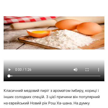
Класичний медовий пиріг з ароматом імбиру, кориці і
інших солодких спецій. З цієї причини він популярний
на єврейський Новий рік Рош Ха-шана. На думку