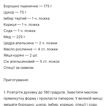
Борошно пшеничне — 175 г
Цукор — 75 г
Імбир тертий — 1 ч. ложка
Кориця — 1 ч. ложка
Сода — 1 ч. ложка
Мед — 225 г
Цедра апельсина — 2 ч. ложки
Масло рослинне — 4 ст. ложки
Яйця курячі — 2 шт.
Сік апельсиновий — 5 ст. ложок
Спеції за смаком
Приготування:
1.
Розігріти духовку до 180 градусів. Змастити маслом
прямокутну форму і прокласти папером. У великій мисці
змішати борошно, цукор, імбир, корицю, спеції і соду.