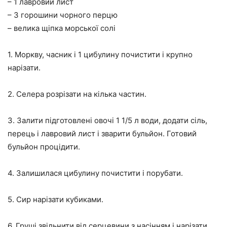
– 1 лавровий лист
– 3 горошини чорного перцю
– велика щіпка морської солі
1. Моркву, часник і 1 цибулину почистити і крупно
нарізати.
2. Селера розрізати на кілька частин.
3. Залити підготовлені овочі 1 1/5 л води, додати сіль,
перець і лавровий лист і зварити бульйон. Готовий
бульйон процідити.
4. Залишилася цибулину почистити і порубати.
5. Сир нарізати кубиками.
6. Груші звільнити від серцевини з насінням і нарізати