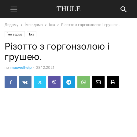
THULE
Додому
Їмо вдома
Їжа
Різотто з горгонзолою і грушею.
Їмо вдома
Їжа
Різотто з горгонзолою і
грушею.
по
maxwelhelp
-
28.12.2021