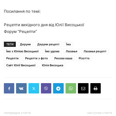
Посилання по темі:
Рецепти вихідного дня від Юлії Висоцької
Форум “Рецепти”
ТЕГИ
Деруни
Деруни рецепт
Їжа
Їмо з Юлією Висоцької
Їмо удома
Лазанья
Лазанья рецепт
Рецепти
Рецепти з фото
Рисова каша
Різотто
Сайт Юлії Висоцької
Юлія Висоцька
попередня стаття
наступна стаття