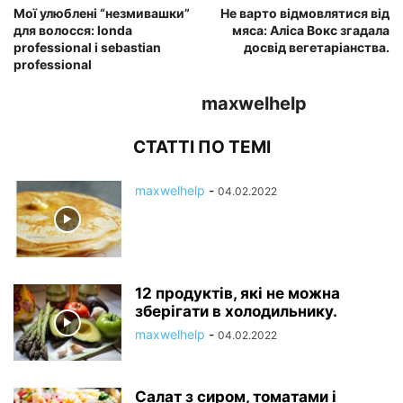
Мої улюблені “незмивашки”
Не варто відмовлятися від
для волосся: londa
мяса: Аліса Вокс згадала
professional і sebastian
досвід вегетаріанства.
professional
maxwelhelp
СТАТТІ ПО ТЕМІ
maxwelhelp
-
04.02.2022
12 продуктів, які не можна
зберігати в холодильнику.
maxwelhelp
-
04.02.2022
Салат з сиром, томатами і