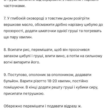
часточками.
7. У глибокій сковороді з товстим дном розігріти
вершкове масло, обсмажити дрібно нарізану цибулю до
прозорості, додати шматочки однієї груші та погревать
ще пару хвилин.
8. Всипати рис, перемішати, щоб він просочився
запахом цибулі і груші, влити вино, а потім на сильному
вогні випарити його.
9. Поступово, ополоник за ополоником, додавати
бульйон. Варити різотто 18-20 хвилин, постійно
помішуючи. В кінці додати решту груші і кубики сиру,
присипати петрушкою.
Обережно перемішати і подавати відразу ж.