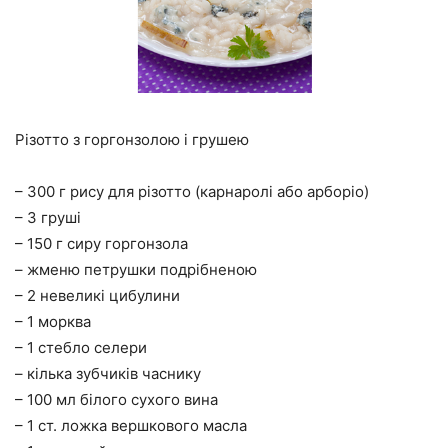
Різотто з горгонзолою і грушею
– 300 г рису для різотто (карнаролі або арборіо)
– 3 груші
– 150 г сиру горгонзола
– жменю петрушки подрібненою
– 2 невеликі цибулини
– 1 морква
– 1 стебло селери
– кілька зубчиків часнику
– 100 мл білого сухого вина
– 1 ст. ложка вершкового масла