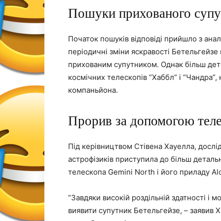
Пошуки прихованого супу
Початок пошуків відповіді прийшло з аналі
періодичні зміни яскравості Бетельгейзе 
прихованим супутником. Однак більш дет
космічних телескопів “Хаббл” і “Чандра”, 
компаньйона.
Прорив за допомогою теле
Під керівництвом Стівена Хауелла, дослі
астрофізиків приступила до більш детал
телескопа Gemini North і його приладу Alo
“Завдяки високій роздільній здатності і
виявити супутник Бетельгейзе, – заявив Х