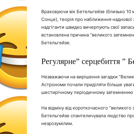
Враховуючи вік Бетельгейзе (близько 10 міл
Сонце), теорія про наближення наднової 
надгіганти швидко вичерпують свої запас
встановлена причина “великого затемненн
Бетельгейзе.
Регулярне” серцебиття ” Б
Незважаючи на вирішення загадки “Велико
Астрономи почали приділяти більше уваг
шестирічному періодичному затемненню ц
На відміну від короткочасного “великого 
Бетельгейзе спантеличувала людство прот
незрозумілим.