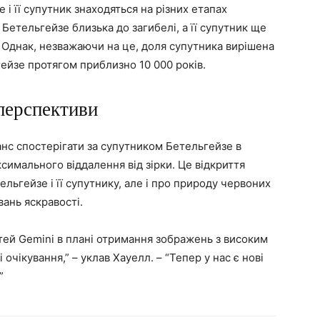
 і її супутник знаходяться на різних етапах
 Бетельгейзе близька до загибелі, а її супутник ще
. Однак, незважаючи на це, доля супутника вирішена
гейзе протягом приблизно 10 000 років.
перспективи
с спостерігати за супутником Бетельгейзе в
ксимального віддалення від зірки. Це відкриття
ельгейзе і її супутнику, але і про природу червоних
вань яскравості.
ей Gemini в плані отримання зображень з високим
очікування,” – уклав Хауелл. – “Тепер у нас є нові
”