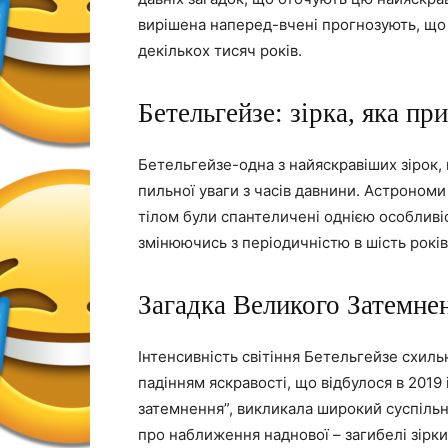
вирішена наперед-вчені прогнозують, що
декількох тисяч років.
Бетельгейзе: зірка, яка пр
Бетельгейзе-одна з найяскравіших зірок,
пильної уваги з часів давнини. Астроном
тілом були спантеличені однією особливіс
змінюючись з періодичністю в шість років
Загадка Великого Затемне
Інтенсивність світіння Бетельгейзе схиль
падінням яскравості, що відбулося в 2019 
затемнення”, викликала широкий суспільн
про наближення наднової – загибелі зірки