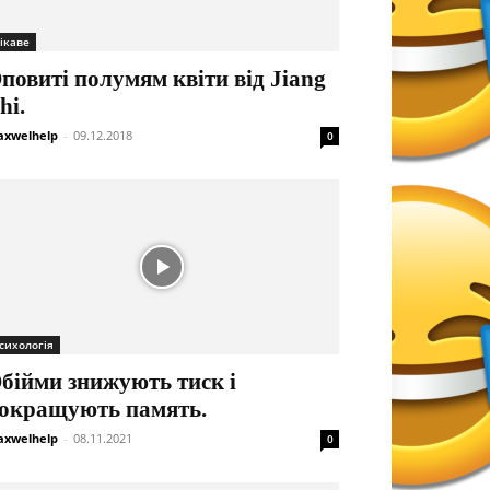
ікаве
повиті полумям квіти від Jiang
hi.
xwelhelp
-
09.12.2018
0
сихологія
бійми знижують тиск і
окращують память.
xwelhelp
-
08.11.2021
0