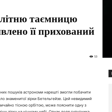
олітню таємницю
явлено її прихований
53
инних пошуків астрономи нарешті змогли побачити
оло знаменитої зірки Бетельгейзе. Цей невидимий
звичайно тісною орбітою, може пояснити одну з
ішу зірку на нічному небі. Однак доля супутника