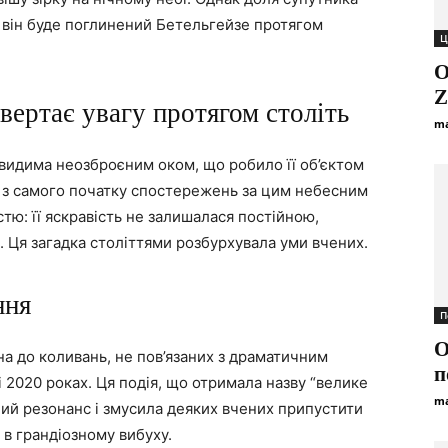
 він буде поглинений Бетельгейзе протягом
Ц
О
Z
ивертає увагу протягом століть
ma
 видима неозброєним оком, що робило її об’єктом
и з самого початку спостережень за цим небесним
тю: її яскравість не залишалася постійною,
. Ця загадка століттями розбурхувала уми вчених.
ння
П
О
на до коливань, не пов’язаних з драматичним
п
і 2020 роках. Ця подія, що отримала назву “велике
ma
ий резонанс і змусила деяких вчених припустити
 в грандіозному вибуху.