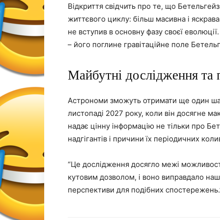
Відкриття свідчить про те, що Бетельгейзе
життєвого циклу: більш масивна і яскрава
не вступив в основну фазу своєї еволюції
– його поглине гравітаційне поле Бетель
Майбутні дослідження та 
Астрономи зможуть отримати ще один шан
листопаді 2027 року, коли він досягне ма
надає цінну інформацію не тільки про Бет
надгігантів і причини їх періодичних коли
“Це дослідження досягло межі можливост
кутовим дозволом, і воно виправдало наші 
перспективи для подібних спостережень.