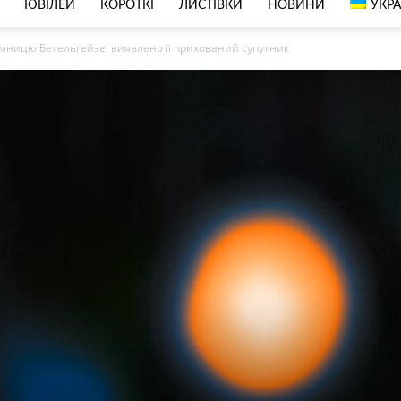
ЮВІЛЕЙ
КОРОТКІ
ЛИСТІВКИ
НОВИНИ
УКРА
мницю Бетельгейзе: виявлено її прихований супутник