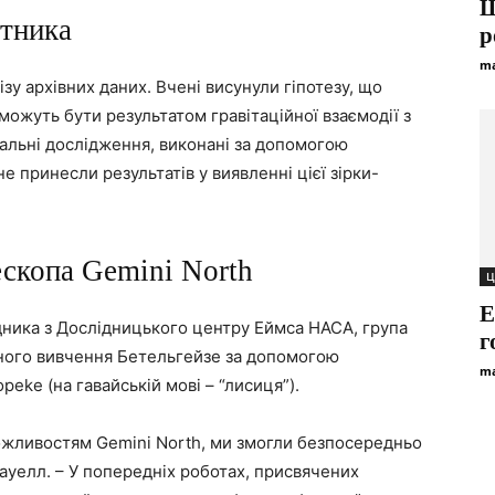
Щ
тника
р
ma
зу архівних даних. Вчені висунули гіпотезу, що
можуть бути результатом гравітаційної взаємодії з
альні дослідження, виконані за допомогою
не принесли результатів у виявленні цієї зірки-
скопа Gemini North
Ц
Е
дника з Дослідницького центру Еймса НАСА, група
г
ьного вивчення Бетельгейзе за допомогою
ma
peke (на гавайській мові – “лисиця”).
 можливостям Gemini North, ми змогли безпосередньо
ауелл. – У попередніх роботах, присвячених