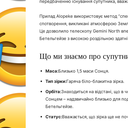
передбаченню існування супутника, вваж
Прилад Alopeke використовує метод “спек
спотворення, викликані атмосферою Земл
Це дозволило телескопу Gemini North впе
Бетельгейзе з високою роздільною здатні
Що ми знаємо про супутни
Маса:
Близько 1,5 маси Сонця.
Тип зірки:
Гаряча біло-блакитна зірка.
Орбіта:
Знаходиться на відстані, що в 
Сонцем – надзвичайно близько для под
Бетельгейзе.
Статус:
Вважається, що зірка ще не по