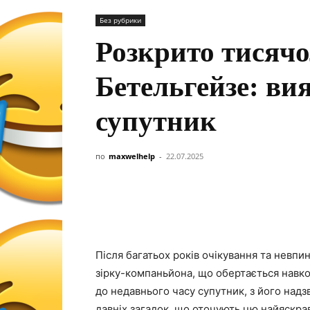
Без рубрики
Розкрито тисяч
Бетельгейзе: ви
супутник
по
maxwelhelp
-
22.07.2025
Після багатьох років очікування та невп
зірку-компаньйона, що обертається навк
до недавнього часу супутник, з його над
давніх загадок, що оточують цю найяскрав