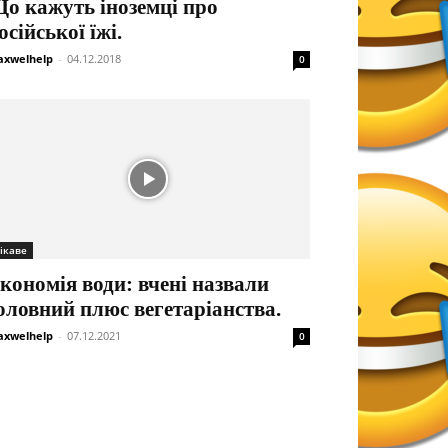
о кажуть іноземці про
осійської їжі.
xwelhelp
-
04.12.2018
0
ікаве
кономія води: вчені назвали
оловний плюс вегетаріанства.
xwelhelp
-
07.12.2021
0