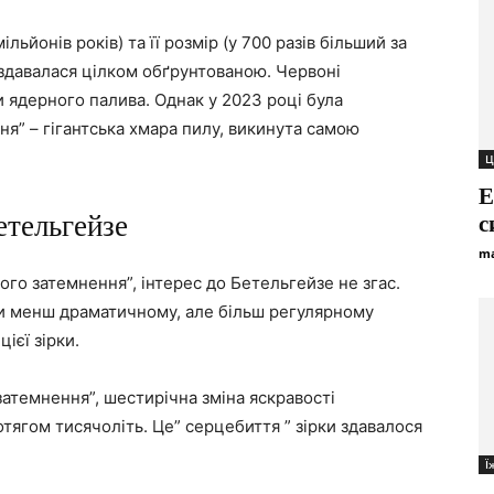
ьйонів років) та її розмір (у 700 разів більший за
здавалася цілком обґрунтованою. Червоні
и ядерного палива. Однак у 2023 році була
я” – гігантська хмара пилу, викинута самою
Ц
Е
етельгейзе
с
ma
го затемнення”, інтерес до Бетельгейзе не згас.
и менш драматичному, але більш регулярному
ієї зірки.
затемнення”, шестирічна зміна яскравості
ягом тисячоліть. Це” серцебиття ” зірки здавалося
Ї