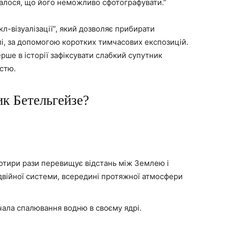
алося, що його неможливо сфотографувати.”
л-візуалізації”, який дозволяє прибирати
і, за допомогою коротких тимчасових експозицій.
рше в історії зафіксувати слабкий супутник
стю.
к Бетельгейзе?
чотири рази перевищує відстань між Землею і
війної системи, всередині протяжної атмосфери
чала спалювання водню в своєму ядрі.