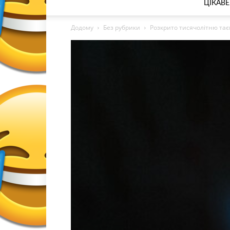
ЦІКАВЕ
Додому
Без рубрики
Розкрито тисячолітню тає