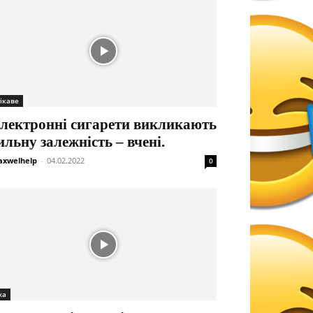
ікаве
лектронні сигарети викликають
ильну залежність – вчені.
xwelhelp
-
04.02.2022
0
жа