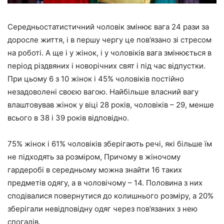
Середньостатистичний чоловік змінює вага 24 рази за
доросле життя, і в першу чергу це пов’язано зі стресом
на роботі. А ще і у жінок, і у чоловіків вага змінюється в
період різдвяних і новорічних свят і під час відпустки.
При цьому 6 з 10 жінок і 45% чоловіків постійно
незадоволені своєю вагою. Найбільше власний вагу
влаштовував жінок у віці 28 років, чоловіків – 29, менше
всього в 38 і 39 років відповідно.
75% жінок і 61% чоловіків зберігають речі, які більше їм
не підходять за розміром, Причому в жіночому
гардеробі в середньому можна знайти 16 таких
предметів одягу, а в чоловічому – 14. Половина з них
сподівалися повернутися до колишнього розміру, а 20%
зберігали невідповідну одяг через пов’язаних з нею
спогадів.