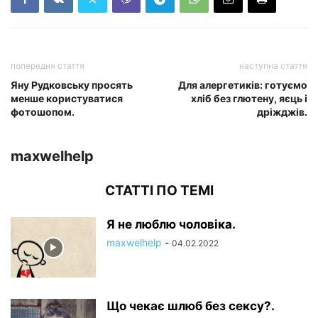
попередня стаття
наступна стаття
Яну Рудковську просять
Для алергетиків: готуємо
менше користуватися
хліб без глютену, яєць і
фотошопом.
дріжджів.
maxwelhelp
СТАТТІ ПО ТЕМІ
Я не люблю чоловіка.
maxwelhelp
-
04.02.2022
Що чекає шлюб без сексу?.