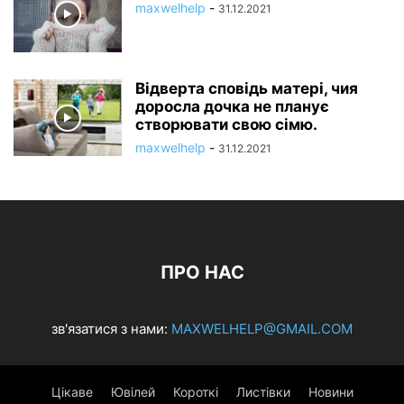
maxwelhelp
-
31.12.2021
Відверта сповідь матері, чия
доросла дочка не планує
створювати свою сімю.
maxwelhelp
-
31.12.2021
ПРО НАС
зв'язатися з нами:
MAXWELHELP@GMAIL.COM
Цікаве
Ювілей
Короткі
Листівки
Новини