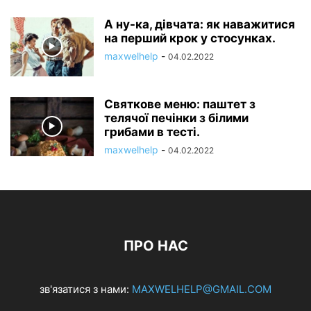
А ну-ка, дівчата: як наважитися
на перший крок у стосунках.
maxwelhelp
-
04.02.2022
Святкове меню: паштет з
телячої печінки з білими
грибами в тесті.
maxwelhelp
-
04.02.2022
ПРО НАС
зв'язатися з нами:
MAXWELHELP@GMAIL.COM