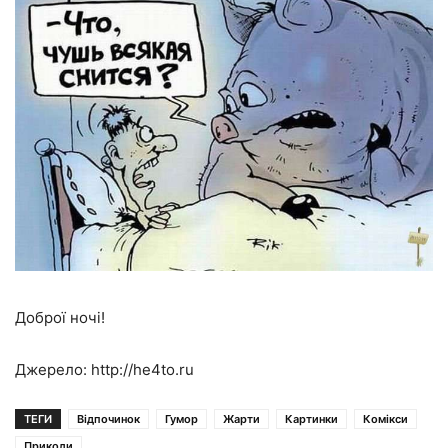
Доброї ночі!
Джерело: http://he4to.ru
ТЕГИ
Відпочинок
Гумор
Жарти
Картинки
Комікси
Приколи