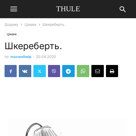
THULE
Додому
Цікаве
Шкереберть.
Цікаве
Шкереберть.
по
maxwelhelp
-
20.04.2020