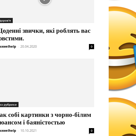
доров'я
оденні звички, які роблять вас
овстими.
xwelhelp
-
20.04.2020
0
ез рубрики
ак собі картинки з чорно-білим
юансом і баяністостью
xwelhelp
-
10.10.2021
0