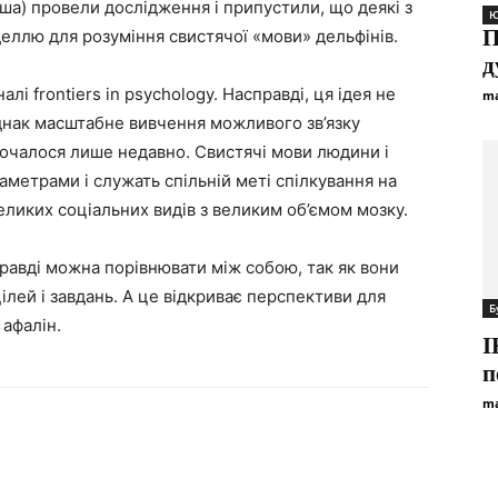
ша) провели дослідження і припустили, що деякі з
Ю
П
еллю для розуміння свистячої «мови» дельфінів.
д
лі frontiers in psychology. Насправді, ця ідея не
ma
Однак масштабне вивчення можливого зв’язку
почалося лише недавно. Свистячі мови людини і
аметрами і служать спільній меті спілкування на
еликих соціальних видів з великим об’ємом мозку.
правді можна порівнювати між собою, так як вони
ілей і завдань. А це відкриває перспективи для
Б
 афалін.
І
п
ma