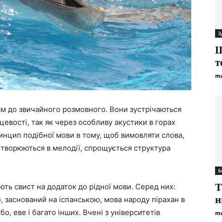
З
Щ
т
ma
м до звичайного розмовного. Вони зустрічаються
цевості, так як через особливу акустики в горах
инцип подібної мови в тому, щоб вимовляти слова,
етворюються в мелодії, спрощується структура
Б
Т
ть свист на додаток до рідної мови. Серед них:
н
), заснований на іспанською, мова народу пірахан в
о, еве і багато інших. Вчені з університетів
ma