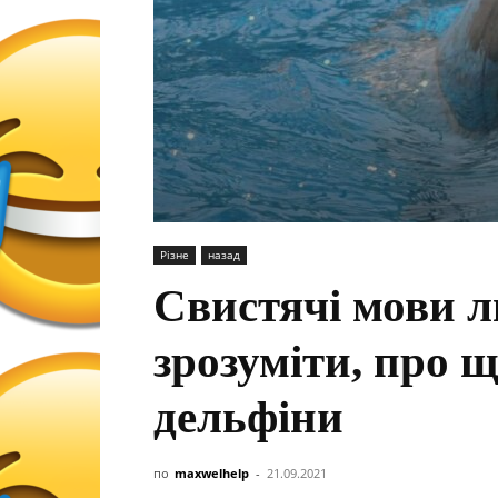
Різне
назад
Свистячі мови 
зрозуміти, про 
дельфіни
по
maxwelhelp
-
21.09.2021