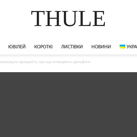
THULE
ЮВІЛЕЙ
КОРОТКІ
ЛИСТІВКИ
НОВИНИ
УКРА
поможуть зрозуміти, про що «говорять» дельфіни