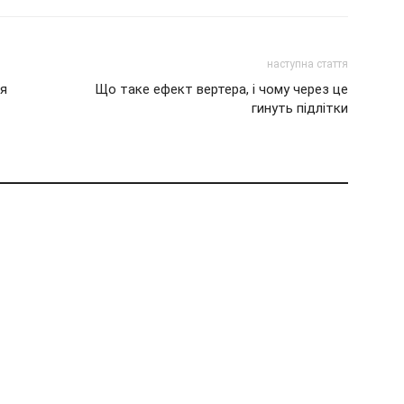
наступна стаття
ля
Що таке ефект вертера, і чому через це
гинуть підлітки