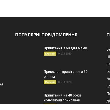
ПОПУЛЯРНІ ПОВІДОМЛЕННЯ
П
Привітання з 60 для мами
Б
04.03.2020
Ювілей
Ц
Ю
Ї
Прикольні привітання з 50
річчям
Л
03.03.2020
Ювілей
ня
З
П
Привітання на 40 років
чоловікові прикольні
Д
у
23.09.2021
Ювілей
Б