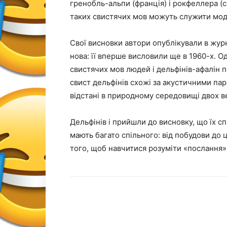
гренобль-альпи (франція) і рокфеллера (с
таких свистячих мов можуть служити мод
Свої висновки автори опублікували в журна
нова: її вперше висловили ще в 1960-х. 
свистячих мов людей і дельфінів-афалін 
свист дельфінів схожі за акустичними пар
відстані в природному середовищі двох в
Дельфінів і прийшли до висновку, що їх с
мають багато спільного: від побудови до ц
того, щоб навчитися розуміти «послання»