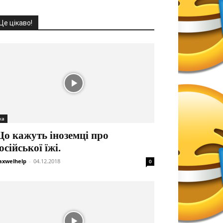
Це цікаво!
жа
о кажуть іноземці про
осійської їжі.
xwelhelp
-
04.12.2018
0