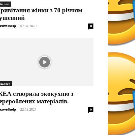
вілей
ривітання жінки з 70 річчям
ушевний
xwelhelp
-
07.04.2020
0
удинок
КЕА створила экокухню з
ерероблених матеріалів.
xwelhelp
-
22.12.2021
0