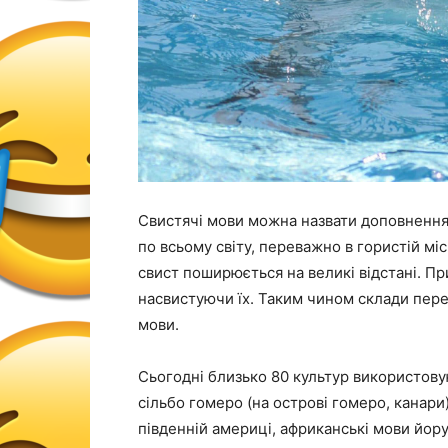
Свистячі мови можна назвати доповнення
по всьому світу, переважно в гористій міс
свист поширюється на великі відстані. Пр
насвистуючи їх. Таким чином склади пер
мови.
Сьогодні близько 80 культур використовую
сільбо гомеро (на острові гомеро, канари
південній америці, африканські мови йоруб