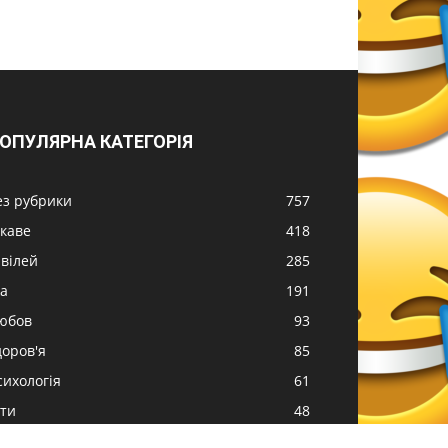
ОПУЛЯРНА КАТЕГОРІЯ
ез рубрики
757
ікаве
418
вілей
285
жа
191
юбов
93
доров'я
85
сихологія
61
іти
48
удинок
45