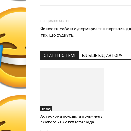
попередня стаття
Як вести себе в супермаркеті: шпаргалка д
тих, що худнуть.
СТАТТІ ПО ТЕМІ
БІЛЬШЕ ВІД АВТОРА
назад
Астрономи пояснили появу лун у
схожого на кістку астероїда