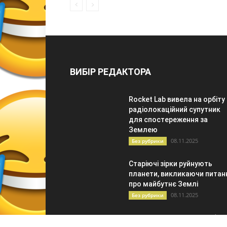
ВИБІР РЕДАКТОРА
Rocket Lab вивела на орбіту
радіолокаційний супутник
для спостереження за
Землею
08.11.2025
Без рубрики
Старіючі зірки руйнують
планети, викликаючи питан
про майбутнє Землі
08.11.2025
Без рубрики
Штучна матка: новий рубіж 