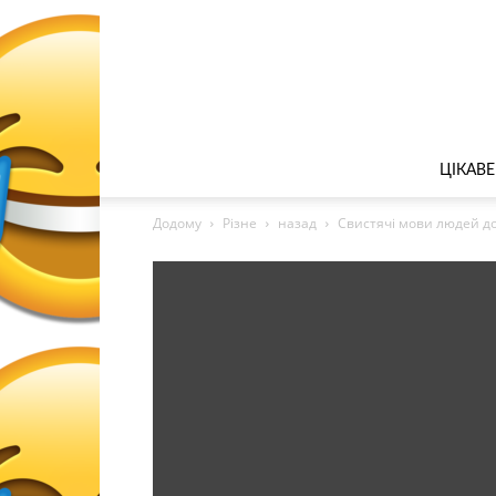
ЦІКАВЕ
Додому
Різне
назад
Свистячі мови людей до