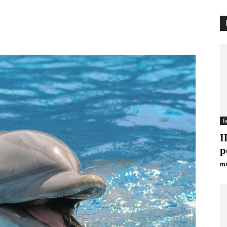
Ї
Щ
р
ma