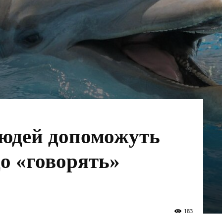
людей допоможуть
що «говорять»
183