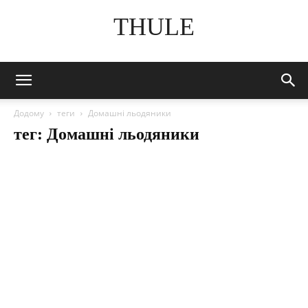
THULE
Додому
теги
Домашні льодяники
тег: Домашні льодяники