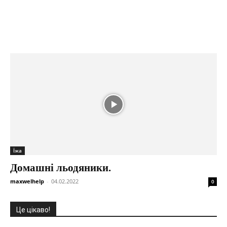
Їжа
Домашні льодяники.
maxwelhelp
-
04.02.2022
0
Це цікаво!