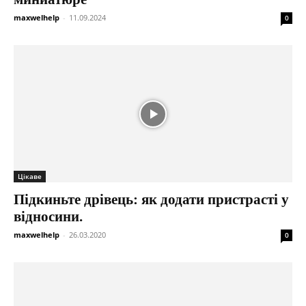
maxwelhelp
-
11.09.2024
0
Цікаве
Підкиньте дрівець: як додати пристрасті у
відносини.
maxwelhelp
-
26.03.2020
0