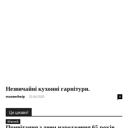
Незвичайні кухонні гарнітури.
maxwelhelp
-
20.04.2020
0
Це цікаво!
Ювілей
Привітання з днем народження 65 років