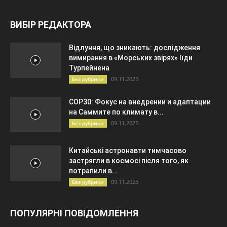
ВИБІР РЕДАКТОРА
Відлуння, що зникають: дослідження
вимирання в «Морських звірях» Іїди
Турпейнена
09.11.2025
Без рубрики
COP30: Фокус на внедрении и адаптации
на Саммите по климату в...
09.11.2025
Без рубрики
Китайські астронавти тимчасово
застрягли в космосі після того, як
потрапили в...
09.11.2025
Без рубрики
ПОПУЛЯРНІ ПОВІДОМЛЕННЯ