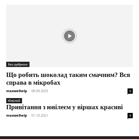
Без рубрики
Що робить шоколад таким смачним? Вся
справа в мікробах
maxwelhelp
-
08.09.2025
0
Ювілей
Привітання з ювілеєм у віршах красиві
maxwelhelp
-
01.10.2021
0