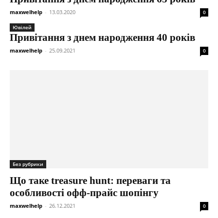
maxwelhelp
-
13.03.2020
0
Ювілей
Привітання з днем народження 40 років
maxwelhelp
-
25.09.2021
0
Без рубрики
Що таке treasure hunt: переваги та
особливості офф-прайс шопінгу
maxwelhelp
-
26.12.2021
0