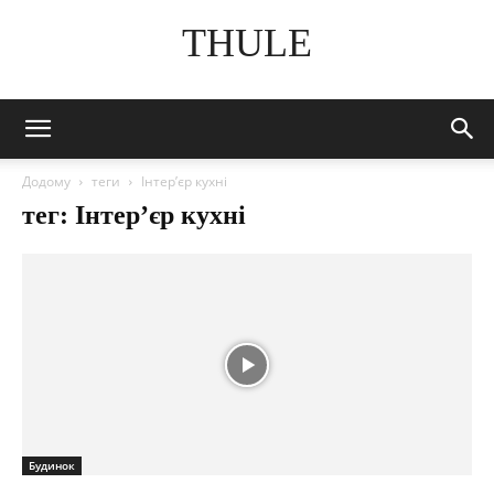
THULE
Додому
теги
Інтер’єр кухні
тег: Інтер’єр кухні
Будинок