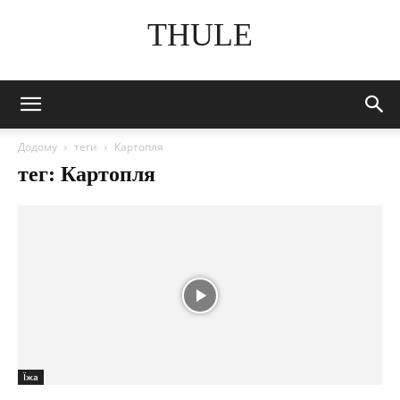
THULE
Додому
теги
Картопля
тег: Картопля
Їжа