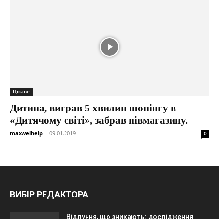
Цікаве
Дитина, виграв 5 хвилин шопінгу в
«Дитячому світі», забрав півмагазину.
maxwelhelp
-
09.01.2019
0
ВИБІР РЕДАКТОРА
Відлуння, що зникають: дослідження