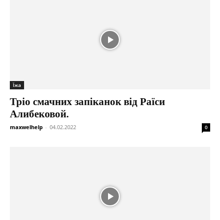
Їжа
Тріо смачних запіканок від Раїси
Алибековой.
maxwelhelp
-
04.02.2022
0