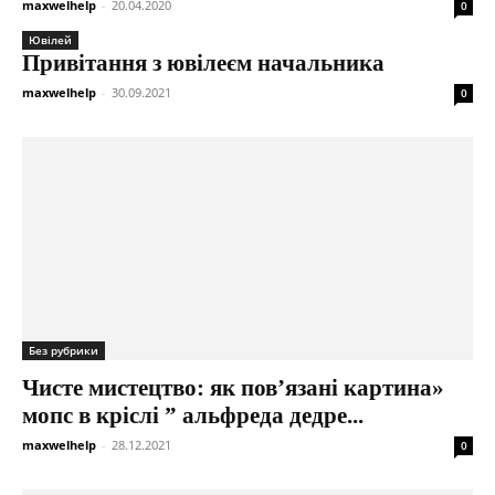
maxwelhelp
-
20.04.2020
0
Ювілей
Привітання з ювілеєм начальника
maxwelhelp
-
30.09.2021
0
Без рубрики
Чисте мистецтво: як пов’язані картина»
мопс в кріслі ” альфреда дедре...
maxwelhelp
-
28.12.2021
0