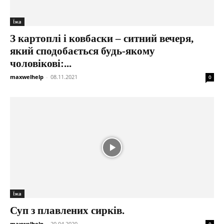
Їжа
З картоплі і ковбаски – ситний вечеря,
який сподобається будь-якому
чоловікові:...
maxwelhelp
-
08.11.2021
0
Їжа
Суп з плавлених сирків.
maxwelhelp
-
20.04.2020
0