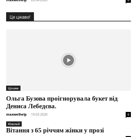
Це цікаво!
Цікаве
Ольга Бузова проігнорувала букет від
Дениса Лебедєва.
maxwelhelp
-
19.03.2020
0
Ювілей
Вітання з 65 річчям жінки у прозі