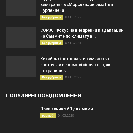
вимирання в «Морських звірях» Іїди
Турпейнена
09.11.2025
Без рубрики
COP30: Фокус на внедрении и адаптации
на Саммите по климату в...
09.11.2025
Без рубрики
Китайські астронавти тимчасово
застрягли в космосі після того, як
потрапили в...
09.11.2025
Без рубрики
ПОПУЛЯРНІ ПОВІДОМЛЕННЯ
Привітання з 60 для мами
04.03.2020
Ювілей