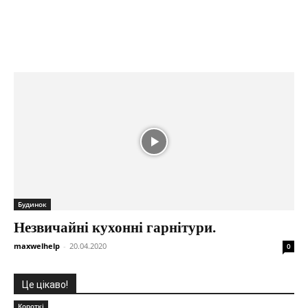
Будинок
Незвичайні кухонні гарнітури.
maxwelhelp
-
20.04.2020
0
Це цікаво!
Короткі