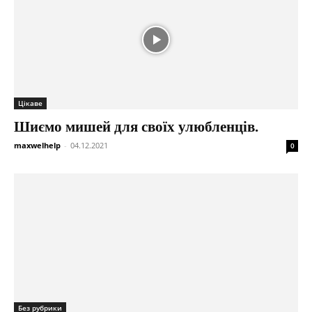
Цікаве
Шиємо мишей для своїх улюбленців.
maxwelhelp
-
04.12.2021
0
Без рубрики