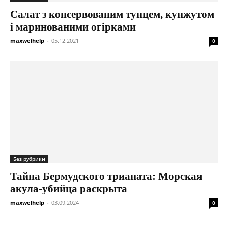
Салат з консервованим тунцем, кунжутом
і маринованими огірками
maxwelhelp
-
05.12.2021
0
Без рубрики
Тайна Бермудского трианата: Морская
акула-убийца раскрыта
maxwelhelp
-
03.09.2024
0