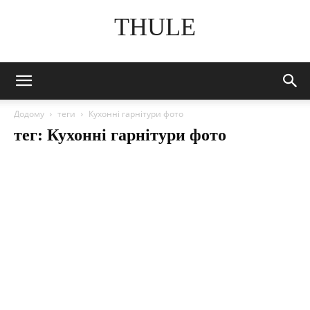
THULE
Додому
теги
Кухонні гарнітури фото
тег: Кухонні гарнітури фото