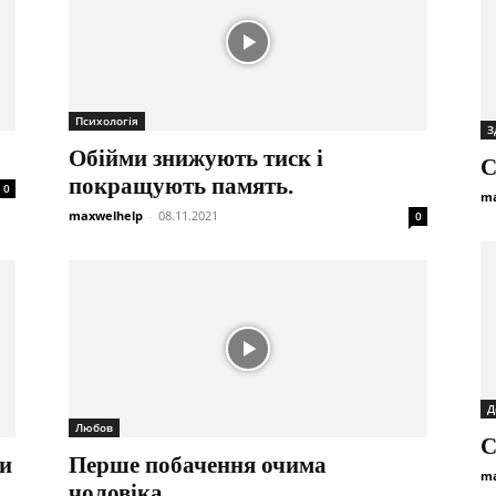
Психологія
З
Обійми знижують тиск і
С
покращують память.
0
ma
maxwelhelp
-
08.11.2021
0
Д
Любов
С
ми
Перше побачення очима
ma
чоловіка.