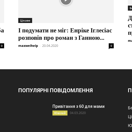
Б
Д
Цікаве
с
ба
І подумати не міг: Енріке Іглесіас
п
розповів про роман з Ганною...
ma
maxwelhelp
-
20.04.2020
0
0
ПОПУЛЯРНІ ПОВІДОМЛЕННЯ
П
Привітання з 60 для мами
Б
04.03.2020
Ювілей
Ц
Ю