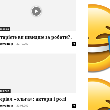
доров'я
тарієте ви швидше за роботи?.
xwelhelp
-
22.10.2021
0
озвілля
еріал «ольга»: актори і ролі
xwelhelp
-
30.08.2021
0