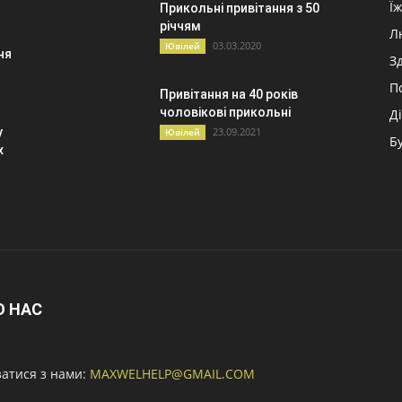
Ї
Прикольні привітання з 50
річчям
Л
03.03.2020
Ювілей
ня
З
П
Привітання на 40 років
чоловікові прикольні
Д
у
23.09.2021
Ювілей
Б
х
О НАС
затися з нами:
MAXWELHELP@GMAIL.COM