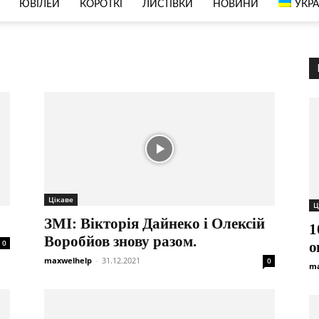
ЮВІЛЕЙ
КОРОТКІ
ЛИСТІВКИ
НОВИНИ
УКРА
Цікаве
Ц
ЗМІ: Вікторія Дайнеко і Олексій
1
Воробйов знову разом.
0
о
maxwelhelp
-
31.12.2021
0
ma