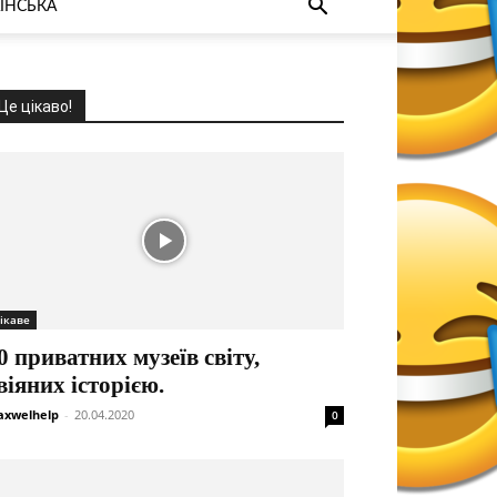
ЇНСЬКА
Це цікаво!
ікаве
0 приватних музеїв світу,
віяних історією.
xwelhelp
-
20.04.2020
0