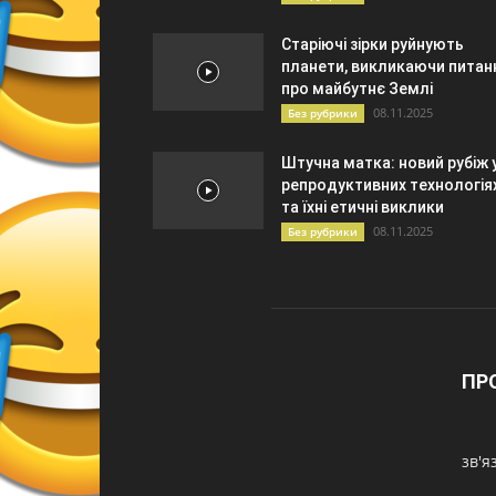
Старіючі зірки руйнують
планети, викликаючи питан
про майбутнє Землі
08.11.2025
Без рубрики
Штучна матка: новий рубіж 
репродуктивних технологія
та їхні етичні виклики
08.11.2025
Без рубрики
ПР
зв'я