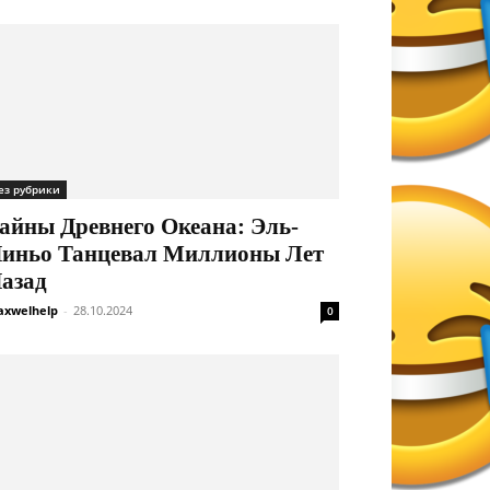
ез рубрики
айны Древнего Океана: Эль-
иньо Танцевал Миллионы Лет
азад
xwelhelp
-
28.10.2024
0