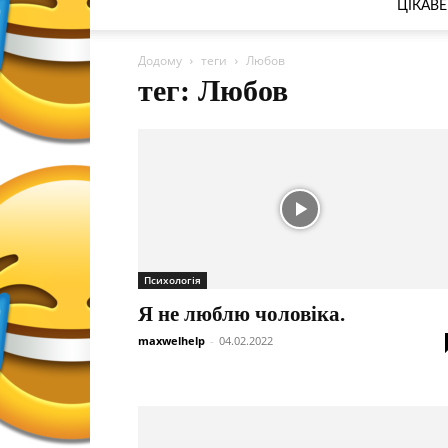
ЦІКАВЕ
Додому
теги
Любов
тег: Любов
Психологія
Я не люблю чоловіка.
maxwelhelp
-
04.02.2022