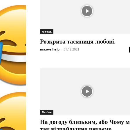
Любов
Розкрита таємниця любові.
maxwelhelp
-
31.12.2021
Любов
На догоду близьким, або Чому 
так відчайдушно чекаємо