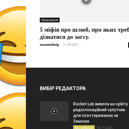
Психологія
5 міфів про шлюб, про яких тре
дізнатися до загсу.
maxwelhelp
-
11.09.2021
ВИБІР РЕДАКТОРА
Rocket Lab вивела на орбіту
радіолокаційний супутник
для спостереження за
Землею
08.11.2025
Без рубрики