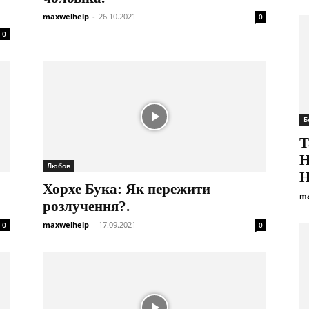
maxwelhelp
-
26.10.2021
0
0
Б
Т
Н
Любов
Н
Хорхе Бука: Як пережити
ma
розлучення?.
maxwelhelp
-
17.09.2021
0
0