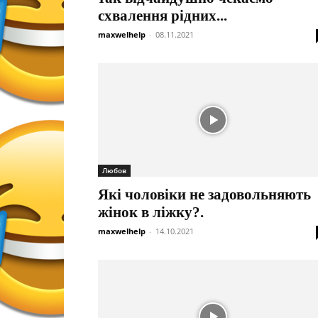
схвалення рідних...
maxwelhelp
-
08.11.2021
Любов
Які чоловіки не задовольняють
жінок в ліжку?.
maxwelhelp
-
14.10.2021