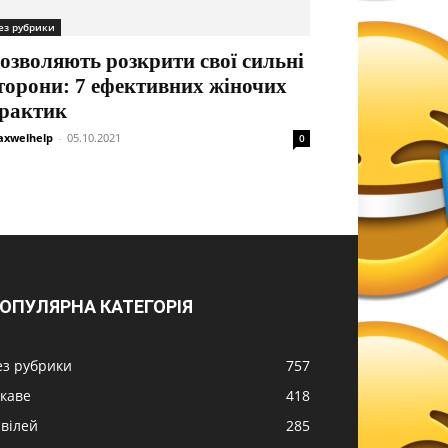
ез рубрики
озволяють розкрити свої сильні
торони: 7 ефективних жіночих
рактик
xwelhelp
-
05.10.2021
0
ОПУЛЯРНА КАТЕГОРІЯ
ез рубрики
757
ікаве
418
вілей
285