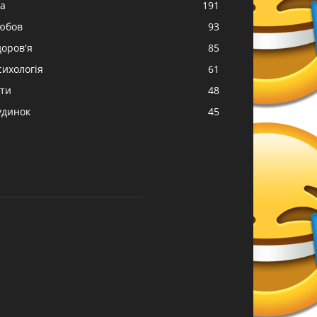
жа
191
юбов
93
доров'я
85
сихологія
61
іти
48
удинок
45