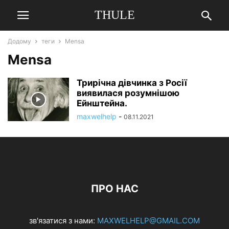
THULE
Додому
теги
Mensa
Mensa
Трирічна дівчинка з Росії
виявилася розумнішою
Ейнштейна.
maxwelhelp
-
08.11.2021
ПРО НАС
зв'язатися з нами:
MAXWELHELP@GMAIL.COM