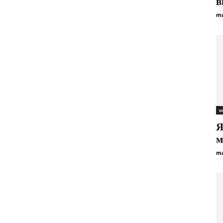
в
ma
м
Я
м
ma