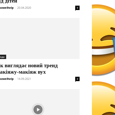
ід дітей
xwelhelp
-
20.04.2020
0
ода
к виглядає новий тренд
акіяжу-макіяж вух
xwelhelp
-
14.09.2021
0