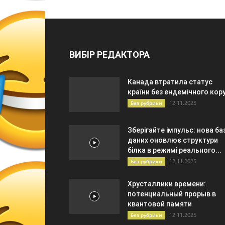
ВИБІР РЕДАКТОРА
Канада втратила статус
країни без ендемічного кор
12.11.2025
Без рубрики
Зберігайте імпульс: нова ба
даних оновлює структури
білка в режимі реального...
12.11.2025
Без рубрики
Хрусталлики времени:
потенциальный прорыв в
квантовой памяти
12.11.2025
Без рубрики