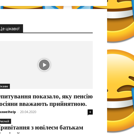
Це цікаво!
ікаве
питування показало, яку пенсію
осіяни вважають прийнятною.
xwelhelp
-
20.04.2020
0
вілей
ривітання з ювілеєм батькам