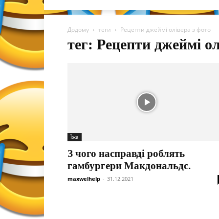
Додому
теги
Рецепти джеймі олівера з фото
тег: Рецепти джеймі ол
Їжа
З чого насправді роблять
гамбургери Макдональдс.
maxwelhelp
-
31.12.2021