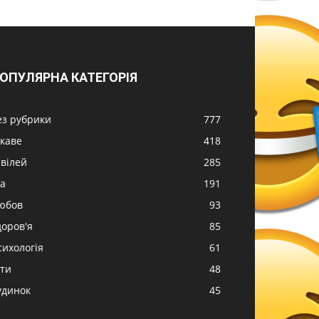
ОПУЛЯРНА КАТЕГОРІЯ
ез рубрики
777
ікаве
418
вілей
285
жа
191
юбов
93
доров'я
85
сихологія
61
іти
48
удинок
45