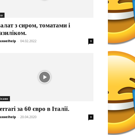
жа
алат з сиром, томатами і
азиліком.
xwelhelp
-
04.02.2022
0
ікаве
errari за 60 євро в Італії.
xwelhelp
-
20.04.2020
0