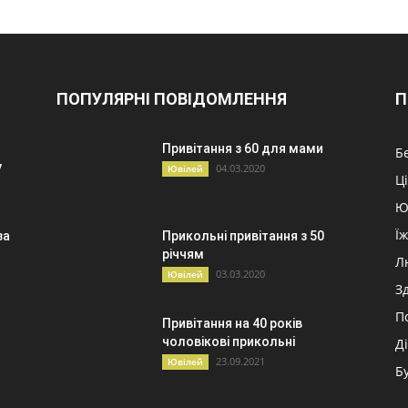
ПОПУЛЯРНІ ПОВІДОМЛЕННЯ
П
Привітання з 60 для мами
Б
у
04.03.2020
Ювілей
Ц
Ю
Ї
за
Прикольні привітання з 50
річчям
Л
03.03.2020
Ювілей
З
П
Привітання на 40 років
чоловікові прикольні
Д
23.09.2021
Ювілей
Б