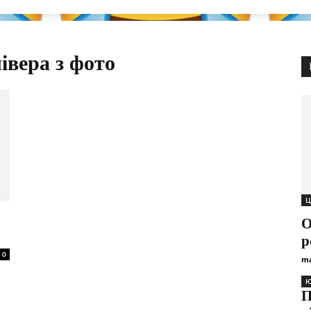
івера з фото
Ц
О
р
0
ma
Ю
П