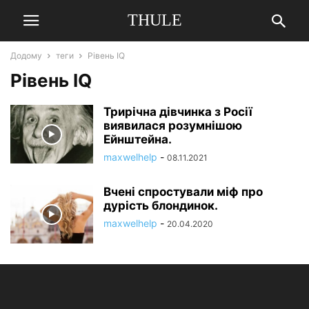
THULE
Додому
теги
Рівень IQ
Рівень IQ
Трирічна дівчинка з Росії
виявилася розумнішою
Ейнштейна.
maxwelhelp
-
08.11.2021
Вчені спростували міф про
дурість блондинок.
maxwelhelp
-
20.04.2020