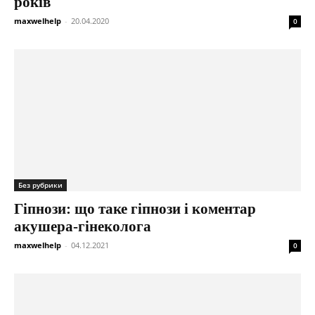
років
maxwelhelp
-
20.04.2020
0
Без рубрики
Гіпнози: що таке гіпнози і коментар
акушера-гінеколога
maxwelhelp
-
04.12.2021
0