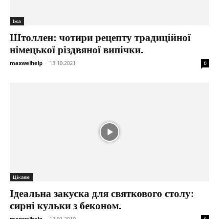
Їжа
Штоллен: чотири рецепту традиційної
німецької різдвяної випічки.
maxwelhelp
-
13.10.2021
0
Цікаве
Ідеальна закуска для святкового столу:
сирні кульки з беконом.
maxwelhelp
-
12.01.2019
0