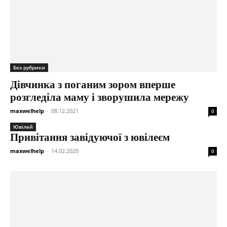
Без рубрики
Дівчинка з поганим зором вперше
розгледіла маму і зворушила мережу
maxwelhelp
-
08.12.2021
0
Ювілей
Привітання завідуючої з ювілеєм
maxwelhelp
-
14.02.2020
0