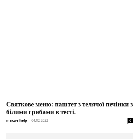
Святкове меню: паштет з телячої печінки з
білими грибами в тесті.
maxwelhelp
-
04.02.2022
0