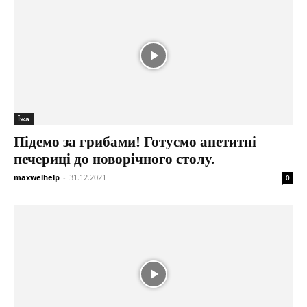
Їжа
Підемо за грибами! Готуємо апетитні
печериці до новорічного столу.
maxwelhelp
-
31.12.2021
0