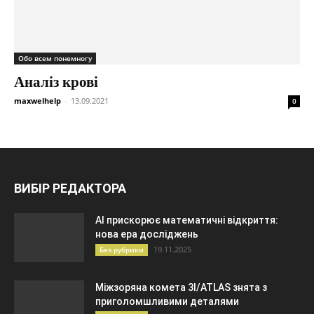
Обо всем понемногу
Аналіз крові
maxwelhelp
-
13.09.2021
0
ВИБІР РЕДАКТОРА
AI прискорює математичні відкриття:
нова ера досліджень
19.11.2025
Без рубрики
Міжзоряна комета 3I/ATLAS знята з
приголомшливими деталями