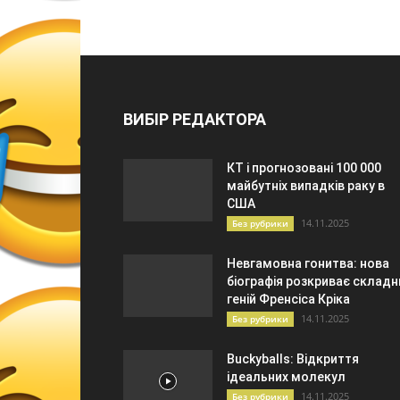
ВИБІР РЕДАКТОРА
КТ і прогнозовані 100 000
майбутніх випадків раку в
США
14.11.2025
Без рубрики
Невгамовна гонитва: нова
біографія розкриває складн
геній Френсіса Кріка
14.11.2025
Без рубрики
Buckyballs: Відкриття
ідеальних молекул
14.11.2025
Без рубрики