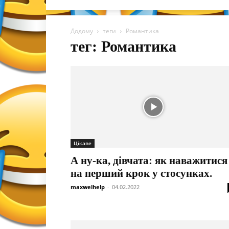
Додому
теги
Романтика
тег: Романтика
Цікаве
А ну-ка, дівчата: як наважитися
на перший крок у стосунках.
maxwelhelp
-
04.02.2022