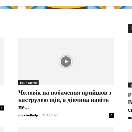
Психологія
Ц
Чоловік на побачення прийшов з
Р
каструлею щів, а дівчина навіть
В
не...
0
с
maxwelhelp
-
31.12.2021
0
ma