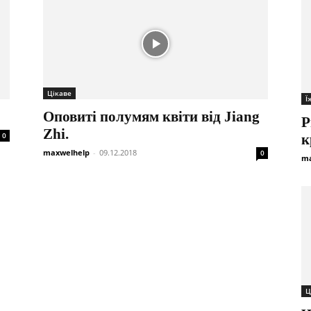
Цікаве
Ї
Оповиті полумям квіти від Jiang
Р
Zhi.
0
к
maxwelhelp
-
09.12.2018
0
ma
Ц