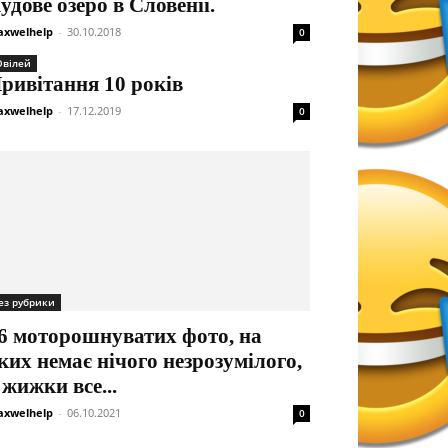
удове озеро в Словенії.
xwelhelp
-
30.10.2018
0
вілей
ривітання 10 років
xwelhelp
-
17.12.2019
0
ез рубрики
6 моторошнуватих фото, на
ких немає нічого незрозумілого,
 жижки все...
xwelhelp
-
06.10.2021
0