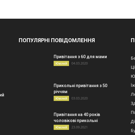
ПОПУЛЯРНІ ПОВІДОМЛЕННЯ
П
Привітання з 60 для мами
Б
04.03.2020
Ювілей
Ц
Ю
Ї
Прикольні привітання з 50
річчям
Л
ий
03.03.2020
Ювілей
З
П
Привітання на 40 років
чоловікові прикольні
Д
23.09.2021
Ювілей
Б