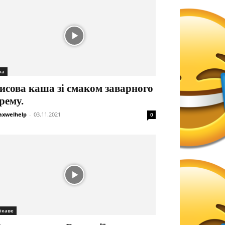
жа
исова каша зі смаком заварного
рему.
xwelhelp
-
03.11.2021
0
ікаве