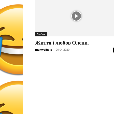
Любов
Життя і любов Олени.
maxwelhelp
-
20.04.2020