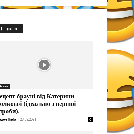
Це цікаво!
ікаве
ецепт брауні від Катерини
олкової (ідеально з першої
проби).
xwelhelp
-
28.09.2021
0