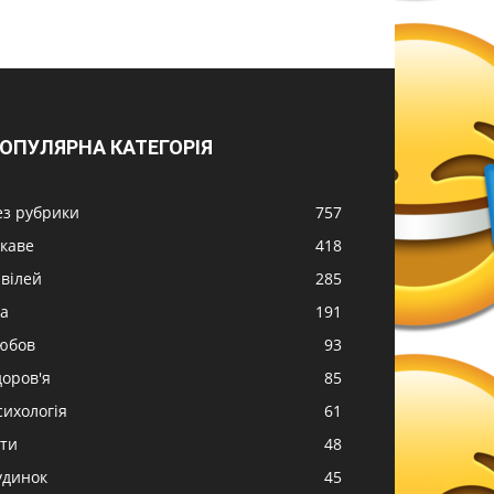
ОПУЛЯРНА КАТЕГОРІЯ
ез рубрики
757
ікаве
418
вілей
285
жа
191
юбов
93
доров'я
85
сихологія
61
іти
48
удинок
45